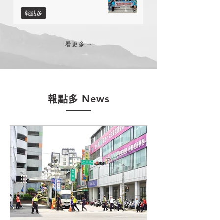
報點多
看更多
報點多 News