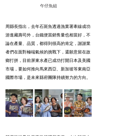
午仔魚組
周縣長指出，去年石斑魚透過漁業署牽線成功
游進藏壽司外，台鐵便當銷售量也相當好，不
論在產量、品質，都得到很高的肯定，謝謝業
者們在面對極端氣候的挑戰下，還願意留在故
鄉打拼，目前屏東水產已成功打開日本及美國
市場，要如何推向馬來西亞、新加坡等東南亞
國際市場，是未來縣府團隊持續努力的方向。 