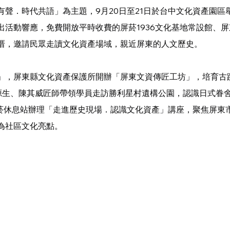
有聲．時代共語」為主題，9月20日至21日於台中文化資產園區
出活動響應，免費開放平時收費的屏菸1936文化基地常設館、
厝，邀請民眾走讀文化資產場域，親近屏東的人文歷史。
」，屏東縣文化資產保護所開辦「屏東文資傳匠工坊」，培育古
源生、陳其威匠師帶領學員走訪勝利星村遺構公園，認識日式眷
屏菸休息站辦理「走進歷史現場．認識文化資產」講座，聚焦屏東
為社區文化亮點。