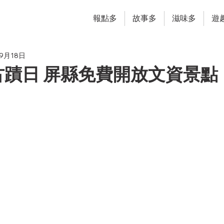
報點多
故事多
滋味多
遊
年9月18日
古蹟日 屏縣免費開放文資景點