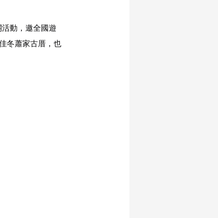
關活動，邀全國遊
、佳冬蕭家古厝，也