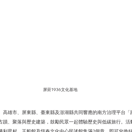
屏菸1936文化基地
、高雄市、屏東縣、臺東縣及澎湖縣共同響應的南方治理平台「
古蹟、聚落與歷史建築，鼓勵民眾一起體驗歷史與低碳旅行。活
勝利星村、王船館及恆春文化中心民謠館集滿2個章，即可兌換