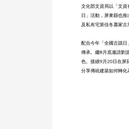
文化部文資局以「文資
日」活動，屏東縣也推
及私有宅第佳冬蕭家古
配合今年「全國古蹟日
傳承。繼8月底邀請劉
色。接續9月20日在
分享傳統建築如何轉化