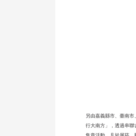
另由嘉義縣市、臺南市
行大南方」，透過串聯
集章活動，凡於屏菸、