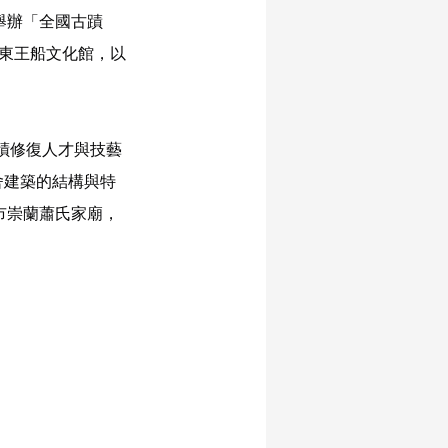
舉辦「全國古蹟
屏東王船文化館，以
蹟修復人才與技藝
舍建築的結構與特
市崇蘭蕭氏家廟，