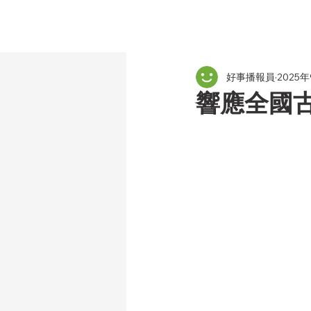
好事播報員
2025
響應全國