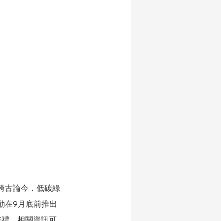
跨古論今．低碳綠
動在9月底前推出
好禮。相關資訊可