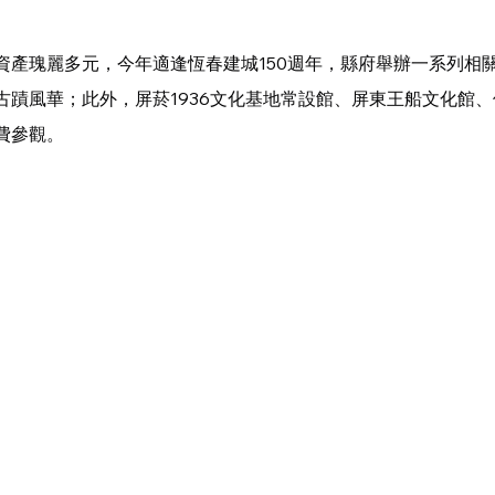
資產瑰麗多元，今年適逢恆春建城150週年，縣府舉辦一系列相
古蹟風華；此外，屏菸1936文化基地常設館、屏東王船文化館
費參觀。