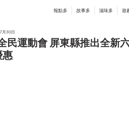
報點多
故事多
滋味多
遊
年7月30日
4全民運動會 屏東縣推出全新
優惠