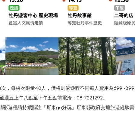
次，每梯次限量40人，價格則依遊程不同每人費用為699~89
至週五上午八點至下午五點前電洽：08-7221292。
精彩遊程請持續關注「屏東go好玩」屏東縣政府交通旅遊處臉書