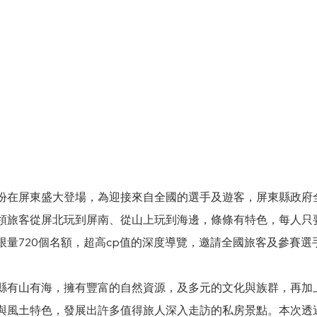
份在屏東盛大登場，為迎接來自全國的選手及遊客，屏東縣政府
領旅客從屏北玩到屏南、從山上玩到海邊，條條有特色，每人只要6
限量720個名額，超高cp值的深度導覽，邀請全國旅客及參賽選
縣有山有海，擁有豐富的自然資源，及多元的文化與族群，再加
與風土特色，發展出許多值得旅人深入走訪的私房景點。本次透