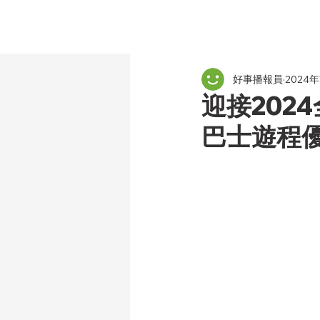
好事播報員
2024
迎接202
巴士遊程