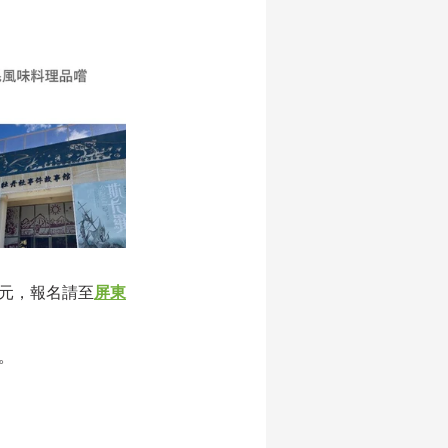
9元，報名請至
屏東
。