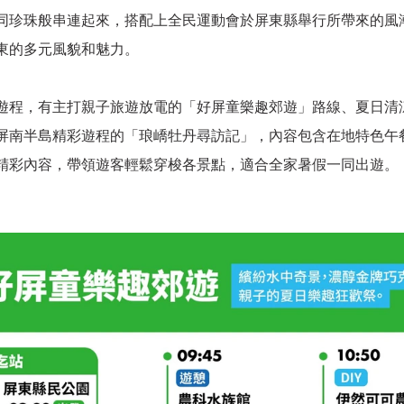
同珍珠般串連起來，搭配上全民運動會於屏東縣舉行所帶來的風
東的多元風貌和魅力。
遊程，有主打親子旅遊放電的「好屏童樂趣郊遊」路線、夏日清
屏南半島精彩遊程的「琅嶠牡丹尋訪記」，內容包含在地特色午餐
精彩內容，帶領遊客輕鬆穿梭各景點，適合全家暑假一同出遊。