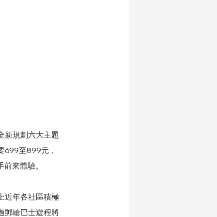
全新規劃六大主題
99至899元，
手前來體驗。
上近年各社區積極
過郵輪巴士遊程將