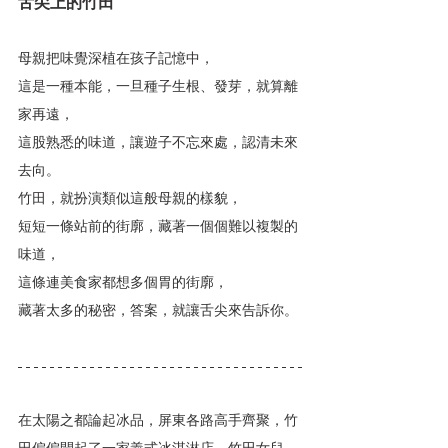
舌尖上的竹田
母親把味覺深植在孩子記憶中，
這是一種本能，一旦種子生根、發芽，就算離
家再遠，
這股熟悉的味道，讓遊子不忘來處，認清未來
去向。
竹田，就扮演類似這般母親的樣貌，
短短一條站前的街廓，藏著一個個難以複製的
味道，
這條連美食家都想多個胃的街廓，
藏著太多的秘密，答案，就讓舌尖來告訴你。
在太陽之都論起冰品，屏東各路高手齊聚，竹
田偏偏開起了一家義式冰淇淋店，竹田女兒