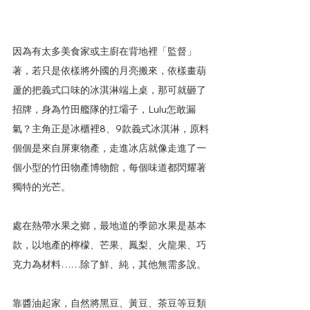
因為有太多美食家或主廚在背地裡「監督」
著，若只是依樣將外國的月亮搬來，依樣畫葫
蘆的把義式口味的冰淇淋端上桌，那可就砸了
招牌，身為竹田艦隊的扛壩子，Lulu怎敢漏
氣？主角正是冰櫃裡8、9款義式冰淇淋，原料
個個是來自屏東物產，走進冰店就像走進了一
個小型的竹田物產博物館，每個味道都閃耀著
獨特的光芒。
處在熱帶水果之鄉，最地道的季節水果是基本
款，以地產的檸檬、芒果、鳳梨、火龍果、巧
克力為材料……除了鮮、純，其他無需多說。
靠醬油起家，自然將黑豆、黃豆、茶豆等豆類