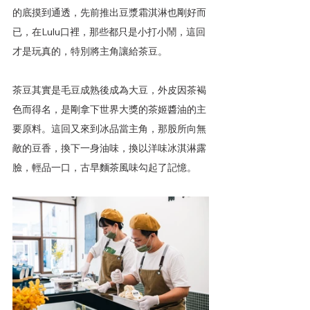
的底摸到通透，先前推出豆漿霜淇淋也剛好而
已，在Lulu口裡，那些都只是小打小鬧，這回
才是玩真的，特別將主角讓給茶豆。
茶豆其實是毛豆成熟後成為大豆，外皮因茶褐
色而得名，是剛拿下世界大獎的茶姬醬油的主
要原料。這回又來到冰品當主角，那股所向無
敵的豆香，換下一身油味，換以洋味冰淇淋露
臉，輕品一口，古早麵茶風味勾起了記憶。