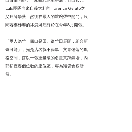
Lulu團隊向來自義大利的Florence Gelato之
父拜師學藝，然後在眾人的敲碗聲中開門，只
聞著樓梯響的冰淇淋店終於在今年8月開張。
「兩人為竹，四口是田。從竹田展開，組合新
奇可能」，光是店名就不簡單，文青俐落的風
格空間，搭以一張重量級的名畫真跡鎮場，內
部卻僅容個位數的座位區，專為識貨食客所
留。