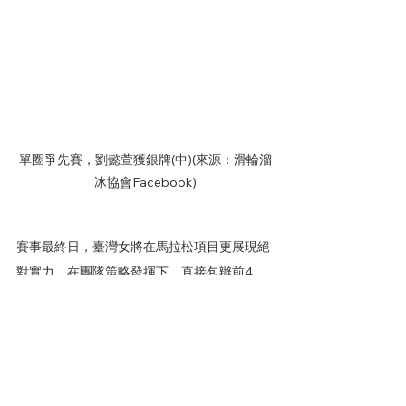
單圈爭先賽，劉懿萱獲銀牌(中)(來源：滑輪溜
冰協會Facebook)
賽事最終日，臺灣女將在馬拉松項目更展現絕
對實力，在團隊策略發揮下，直接包辦前4
名，亞運國手劉懿萱，在馬拉松項目最後800
公尺突然加速，突破哥倫比亞重圍，拉開領先
距離，帶領隊友施沛妤、李孟竹、李巧容，直
接包辦前四名。馬拉松賽是場集結意志力、技
巧與體能的挑戰，劉懿萱睽違9年再次於世錦