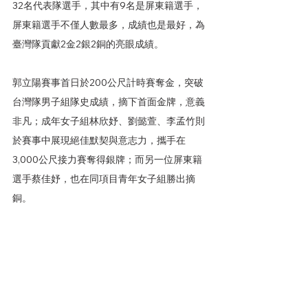
32名代表隊選手，其中有9名是屏東籍選手，
屏東籍選手不僅人數最多，成績也是最好，為
臺灣隊貢獻2金2銀2銅的亮眼成績。
郭立陽賽事首日於200公尺計時賽奪金，突破
台灣隊男子組隊史成績，摘下首面金牌，意義
非凡；成年女子組林欣妤、劉懿萱、李孟竹則
於賽事中展現絕佳默契與意志力，攜手在
3,000公尺接力賽奪得銀牌；而另一位屏東籍
選手蔡佳妤，也在同項目青年女子組勝出摘
銅。