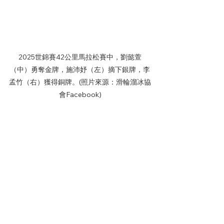
2025世錦賽42公里馬拉松賽中，劉懿萱
（中）勇奪金牌，施沛妤（左）摘下銀牌，李
孟竹（右）獲得銅牌。(照片來源：滑輪溜冰協
會Facebook)