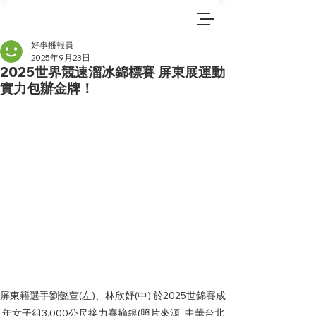
好事播報員
2025年9月23日
2025世界競速溜冰錦標賽 屏東展運動
實力包辦金牌！
屏東籍選手劉懿萱(左)、林欣妤(中) 於2025世錦賽成
年女子組3,000公尺接力賽摘銀(照片來源_中華台北