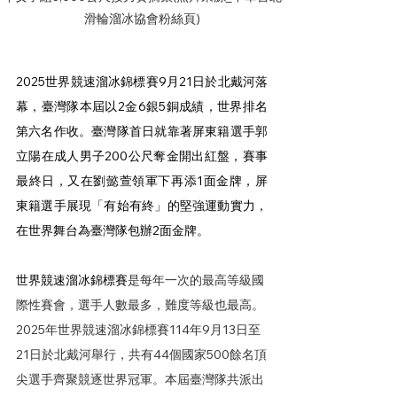
滑輪溜冰協會粉絲頁)
2025世界競速溜冰錦標賽9月21日於北戴河落
幕，臺灣隊本屆以2金6銀5銅成績，世界排名
第六名作收。臺灣隊首日就靠著屏東籍選手郭
立陽在成人男子200公尺奪金開出紅盤，賽事
最終日，又在劉懿萱領軍下再添1面金牌，屏
東籍選手展現「有始有終」的堅強運動實力，
在世界舞台為臺灣隊包辦2面金牌。
世界競速溜冰錦標賽
是每年一次的最高等級國
際性賽會，選手人數最多，難度等級也最高。
2025年世界競速溜冰錦標賽114年9月13日至
21日於北戴河舉行，共有44個國家500餘名頂
尖選手齊聚競逐世界冠軍。本屆臺灣隊共派出