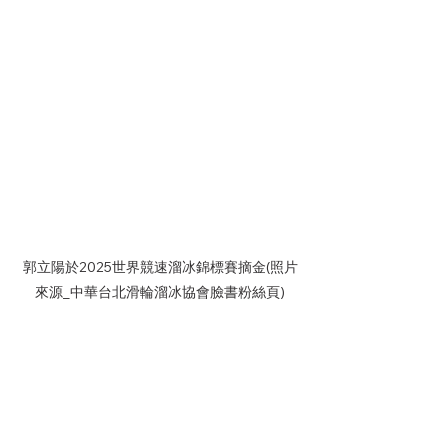
郭立陽於2025世界競速溜冰錦標賽摘金(照片
來源_中華台北滑輪溜冰協會臉書粉絲頁)