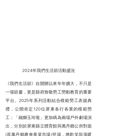
2024年我們生活節活動盛況
《我們生活節》自開辦以來年年擴大，不只是
一場節慶，更是縣府致敬勞工勞動教育的重要
平台。2025年系列活動結合模範勞工表揚典
禮，公開肯定120位屏東各行各業的模範勞
工；「鐵獅玉玲瓏」更加碼為兩場戶外劇場演
出，分別於屏東縣立體育館與萬丹鄉公所對面
(原萬丹鄉農會果菜市場)登場，將歡笑與溫暖