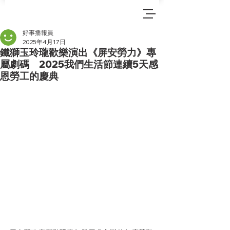
好事播報員
2025年4月17日
鐵獅玉玲瓏歡樂演出《屏安勞力》專
屬劇碼 2025我們生活節連續5天感
恩勞工的慶典