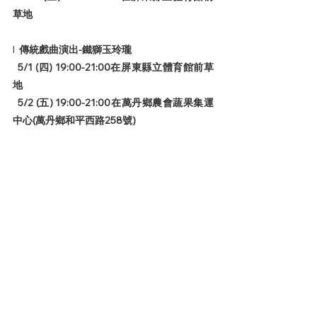
草地
l  
傳統戲曲演出-鐵獅玉玲瓏
5/1 (四) 19:00-21:00在屏東縣立體育館前草
地
5/2 (五) 19:00-21:00在萬丹鄉農會蔬果集運
中心(萬丹鄉和平西路258號)
l  
工安小達人體驗營
5/3 (六) 09:30-16:30 在勞青處辦公大樓(屏東
市自由路17號)
l  
我們移家人
5/4 (日) 15:00-17:00 在數位青創中心外草地
l  
百工職人影像展
4/30 (三)模範勞工搶先看專屬場。
5/2-6/30 (除5/4餘每週日不開館) 在屏東數位