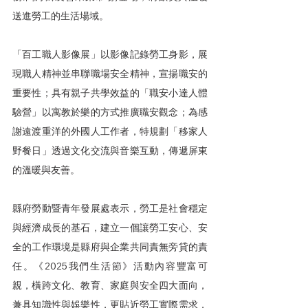
送進勞工的生活場域。
「百工職人影像展」以影像記錄勞工身影，展
現職人精神並串聯職場安全精神，宣揚職安的
重要性；具有親子共學效益的「職安小達人體
驗營」以寓教於樂的方式推廣職安觀念；為感
謝遠渡重洋的外國人工作者，特規劃「移家人
野餐日」透過文化交流與音樂互動，傳遞屏東
的溫暖與友善。
縣府勞動暨青年發展處表示，勞工是社會穩定
與經濟成長的基石，建立一個讓勞工安心、安
全的工作環境是縣府與企業共同責無旁貸的責
任。《2025我們生活節》活動內容豐富可
親，橫跨文化、教育、家庭與安全四大面向，
兼具知識性與娛樂性，更貼近勞工實際需求，