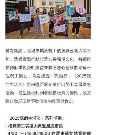
勞青處說，這場專屬於勞工的慶典已邁入第三
年，透過實際行動打造友善職場文化，持續推
動縣府重視勞動權益並將感恩心意發散給每一
位勞工朋友，為迎接五一勞動節，《2025我
們生活節》更串聯百家企業推出勞工專屬優惠
活動，從生活福利到餐飲購物齊力響應，以實
際行動展現對勞動價值的尊重與肯定。
「2025我們生活節」系列活動：
l  
模範勞工表揚大典暨感恩市集
4/30 (三) 16:30-18:00 在屏東縣立體育館前