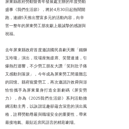
屏東縣政府勞動暨青年發展處主辦的年度勞動
盛事《我們生活節》，將於4月30日起熱鬧開
跑，連續5天推出豐富多元的活動內容，向辛
苦一整年的屏東勞工朋友獻上最誠摯的感謝與
祝福。
去年屏東縣政府首度邀請國民喜劇天團「鐵獅
玉玲瓏」演出，現場座無虛席、笑聲連連，引
爆熱烈迴響，不少勞工朋友大讚「笑到肚子痛
又感動到落淚」，今年成為屏東勞工間最難忘
的回憶。縣府寵愛勞工，再次邀請許效舜與澎
恰恰攜手為屏東量身打造全新劇碼《屏安勞
力》，亦為《2025我們生活節》系列活動擔
綱活動主秀，以詼諧逗趣卻蘊含深意的演出風
格，詮釋勞動尊嚴與職場安全的重要性，帶來
最接地氣、最貼近庶民語言的精彩劇場。