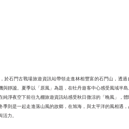
，於石門古戰場旅遊資訊站帶領走進林相豐富的石門山，透過
機與靜謐。夏季以「原風」為題，在牡丹遊客中心感受風域半島
在純淨夜空下前往九棚旅遊資訊站感受秋日微涼的「晚風」，體
冬季則是一起走進落山風的故鄉，在旭海，與太平洋的風相遇，
與活力。