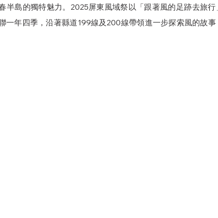
春半島的獨特魅力。2025屏東風域祭以「跟著風的足跡去旅
聯一年四季，沿著縣道199線及200線帶領進一步探索風的故