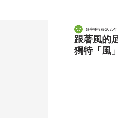
好事播報員
2025
跟著風的足
獨特「風