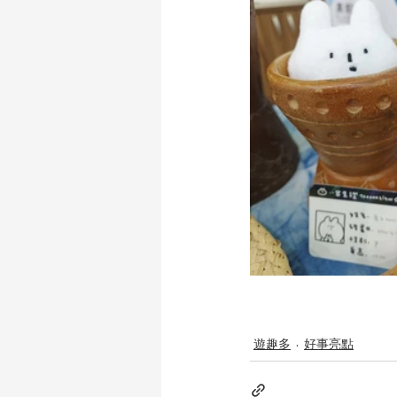
遊趣多
好事亮點