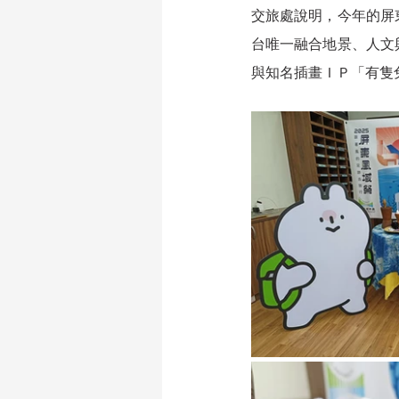
交旅處說明，今年的屏
台唯一融合地景、人文
與知名插畫ＩＰ「有隻