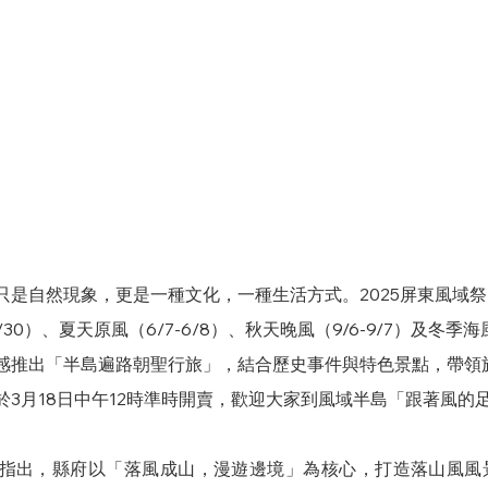
只是自然現象，更是一種文化，一種生活方式。2025屏東風域
/30）、夏天原風（6/7-6/8）、秋天晚風（9/6-9/7）及冬季海風（
感推出「半島遍路朝聖行旅」，結合歷史事件與特色景點，帶領
於3月18日中午12時準時開賣，歡迎大家到風域半島「跟著風的
指出，縣府以「落風成山，漫遊邊境」為核心，打造落山風風