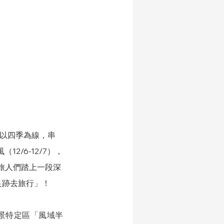
祭以四季為線，串
12/6-12/7），
旅人們踏上一段深
足跡去旅行」！
景特定區「風域半