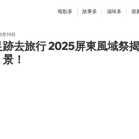
報點多
故事多
滋味多
遊
年3月19日
跡去旅行 2025屏東風域祭
」景！