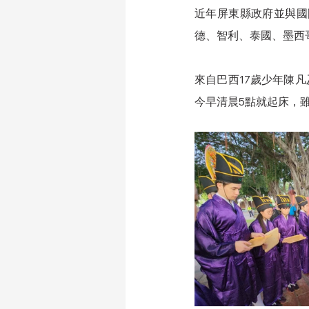
近年屏東縣政府並與國
德、智利、泰國、墨西
來自巴西17歲少年陳
今早清晨5點就起床，