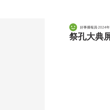
好事播報員
2024
祭孔大典