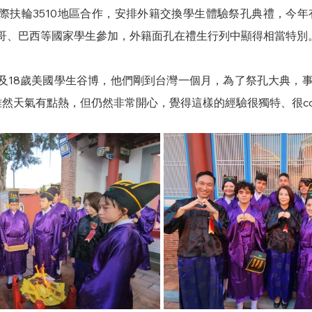
際扶輪3510地區合作，安排外籍交換學生體驗祭孔典禮，今
哥、巴西等國家學生參加，外籍面孔在禮生行列中顯得相當特別
凡及18歲美國學生谷博，他們剛到台灣一個月，為了祭孔大典，
雖然天氣有點熱，但仍然非常開心，覺得這樣的經驗很獨特、很co