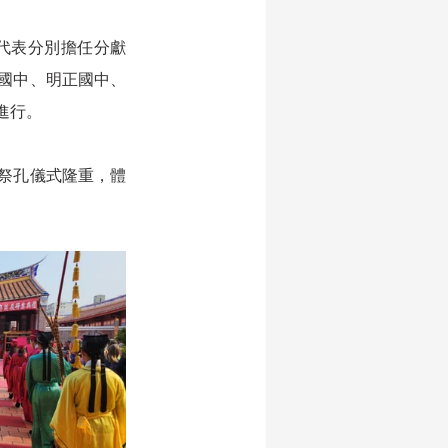
代表分別擔任分獻
國中、明正國中、
進行。
祭孔儀式隆重，體