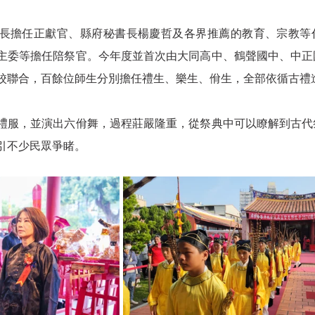
長擔任正獻官、縣府秘書長楊慶哲及各界推薦的教育、宗教等
主委等擔任陪祭官。今年度並首次由大同高中、鶴聲國中、中正
校聯合，百餘位師生分別擔任禮生、樂生、佾生，全部依循古禮
禮服，並演出六佾舞，過程莊嚴隆重，從祭典中可以瞭解到古代
引不少民眾爭睹。