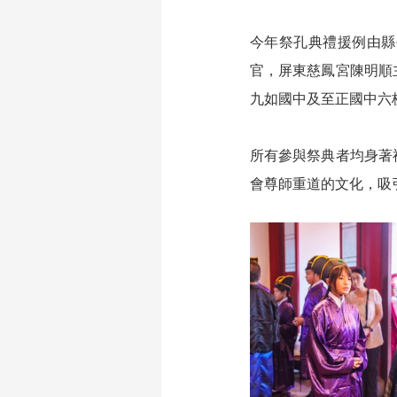
今年祭孔典禮援例由縣
官，屏東慈鳳宮陳明順
九如國中及至正國中六
所有參與祭典者均身著
會尊師重道的文化，吸