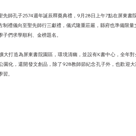
先師孔子2574週年誕辰釋奠典禮，9月28日上午7點在屏東書
古制禮儀向至聖先師行三獻禮，儀式隆重莊嚴，縣府也準備限量
學子們求學順利、金榜題名。
擴大打造為屏東書院園區，環境清幽，並設有K書中心，全年對
公園化，還開發文創品，除了928教師節紀念孔子外，也歡迎
學習。