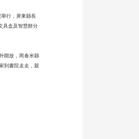
院舉行，屏東縣長
文具盒及智慧餅分
外開放，周春米縣
大家到書院走走，親