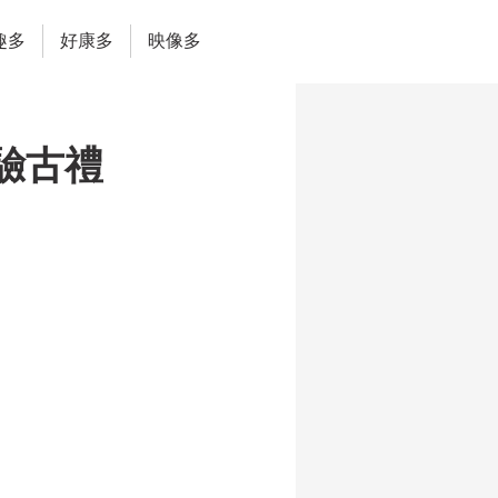
趣多
好康多
映像多
驗古禮