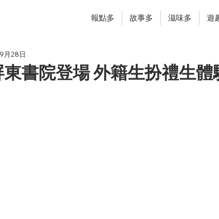
報點多
故事多
滋味多
遊
年9月28日
屏東書院登場 外籍生扮禮生體