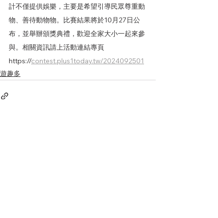
計不僅提供娛樂，主要是希望引導民眾尊重動
物、善待動物物。比賽結果將於10月27日公
布，並舉辦頒獎典禮，歡迎全家大小一起來參
與。相關資訊請上活動連結專頁
https://
contest.plus1today.tw/2024092501
遊趣多
查看全部
相關文章