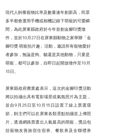
現代人飼養寵物比率及數量連年創新高，民眾
多半都會運用手機或相機記錄下萌寵的可愛瞬
間，為此屏東縣政府於今年首創金腳印獎徵
件，並於10月27日在屏東縣動物之家舉辦「金
腳印獎·萌寵拍片趣」活動，邀請所有寵物愛好
者參加，無論是狗、貓還是其他動物，只要是
萌寵，都可以參加，自即日起開放徵件至10月
15日。
屏東縣政府農業處表示，這次的金腳印獎活動
將以拍攝出具有電影場景或氣氛照片為主題，
並自9月25日至10月15日設置了線上票選環
節，飼主們可以在屏東各類景點拍攝並上傳照
片，透過網路票選出人氣最高的萌寵，獎品包
括寵物友善旅宿住宿券、餐飲券及全聯禮券