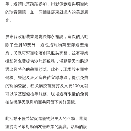
等，邀請民眾踴躍參加，用影像創造與萌寵間
的珍貴回憶，並一同捕捉屏東縣境內的美麗風
光。
屏東縣政府農業處處長鄭永裕說，這次的活動
除了金腳印獎外，還包括寵物萬聖節造型走
秀，民眾可幫寵物著創意服裝亮相，並有專業
攝影師免費提供沙龍照服務，活動當天也將評
選出具特色的萌寵頒獎。此外，現場設有寵物
健檢、登記及狂犬病疫苗宣導專區，提供免費
的寵物登記、狂犬病疫苗施打及只要100元就
可以做基礎健檢等服務。現場還有限量的免費
拍貼機供民眾與萌寵共同留下美好回憶。
此活動不僅希望促進寵物與主人的互動，還期
望提高民眾對動物友善政策的認識。活動的設