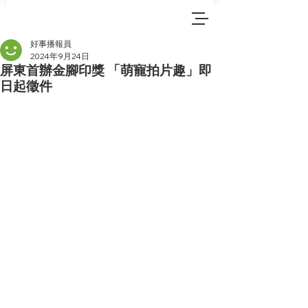
好事播報員
2024年9月24日
屏東首辦金腳印獎 「萌寵拍片趣」即
日起徵件