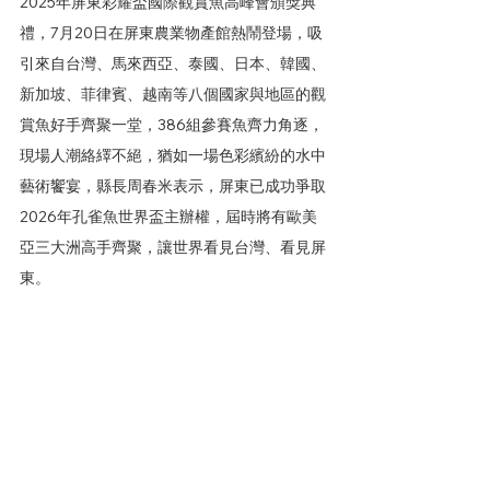
2025年屏東彩耀盃國際觀賞魚高峰會頒獎典
禮，7月20日在屏東農業物產館熱鬧登場，吸
引來自台灣、馬來西亞、泰國、日本、韓國、
新加坡、菲律賓、越南等八個國家與地區的觀
賞魚好手齊聚一堂，386組參賽魚齊力角逐，
現場人潮絡繹不絕，猶如一場色彩繽紛的水中
藝術饗宴，縣長周春米表示，屏東已成功爭取
2026年孔雀魚世界盃主辦權，屆時將有歐美
亞三大洲高手齊聚，讓世界看見台灣、看見屏
東。