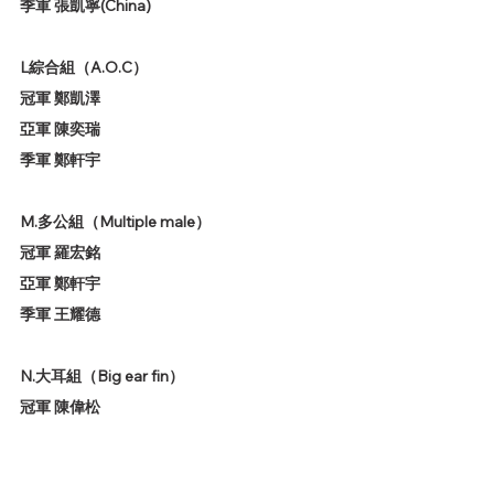
季軍 張凱寧(China)
L綜合組（A.O.C）
冠軍 鄭凱澤
亞軍 陳奕瑞
季軍 鄭軒宇
M.多公組（Multiple male）
冠軍 羅宏銘
亞軍 鄭軒宇
季軍 王耀德
N.大耳組（Big ear fin）
冠軍 陳偉松
亞軍 Samurail Lab(Thailand)
季軍 曾明方