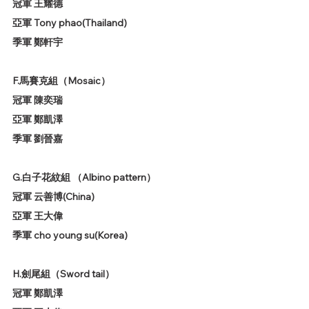
冠軍 王耀德
亞軍 Tony phao(Thailand)
季軍 鄭軒宇
F.馬賽克組（Mosaic）
冠軍 陳奕瑞
亞軍 鄭凱澤
季軍 劉晉嘉
G.白子花紋組 （Albino pattern）
冠軍 云善博(China)
亞軍 王大偉
季軍 cho young su(Korea)
H.劍尾組（Sword tail）
冠軍 鄭凱澤