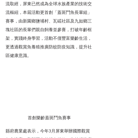
流取經，屏東已然成為全球水族產業的技術交
流樞紐，本屆活動更首創「蓋斑鬥魚長輩組」
賽事，由新園鄉鹽埔村、瓦磘社區及九如鄉三
塊社區的長輩們親自飼養並參賽，打破年齡框
架，實踐終身學習，活動不僅豐富樂齡生活，
更透過觀賞魚養殖推廣防蚊防疫知識，提升社
區健康意識。
首創樂齡蓋斑鬥魚賽事
縣府農業處表示，今年3月屏東舉辦國際觀賞