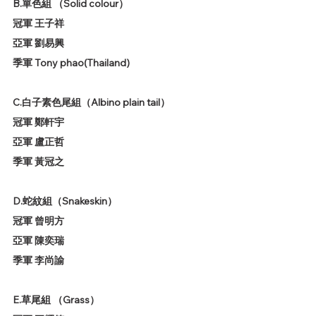
B.單色組 （Solid colour）
冠軍 王子祥
亞軍 劉易興
季軍 Tony phao(Thailand)
C.白子素色尾組（Albino plain tail）
冠軍 鄭軒宇
亞軍 盧正哲
季軍 黃冠之
D.蛇紋組（Snakeskin）
冠軍 曾明方
亞軍 陳奕瑞
季軍 李尚諭
E.草尾組 （Grass）