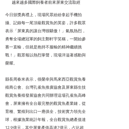
越來越多國際飼養者前來屏東交流取經
今日頒獎典禮上，現場民眾紛紛拿起手機拍
攝、記錄每一尾頂級觀賞魚的英姿，許多觀眾
表示「屏東真的讓台灣很驕傲！」氣氛熱烈，
勇奪全場總冠軍的飼主鄭軒宇笑稱，一開始參
賽一直輸，但就是抱持不服輸的精神繼續挑
戰！」觀眾報以熱烈掌聲，現場洋溢著感動與
榮耀。
縣長周春米表示，很榮幸與馬來西亞觀賞魚養
殖商公會、台灣孔雀魚推廣協會及屏東縣生技
觀賞魚養殖發展協會共同辦理這場孔雀魚高峰
會，屏東擁有全台最完整的觀賞魚產業鏈，從
育種、繁殖到出口一應俱全，技術實力領先全
球，根據漁業統計年報，全台觀賞魚總產值達
12.9億元，其中屏東產值高達7億元，占比超