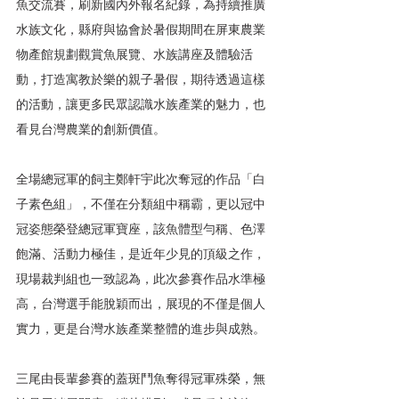
魚交流賽，刷新國內外報名紀錄，為持續推廣
水族文化，縣府與協會於暑假期間在屏東農業
物產館規劃觀賞魚展覽、水族講座及體驗活
動，打造寓教於樂的親子暑假，期待透過這樣
的活動，讓更多民眾認識水族產業的魅力，也
看見台灣農業的創新價值。
全場總冠軍的飼主鄭軒宇此次奪冠的作品「白
子素色組」，不僅在分類組中稱霸，更以冠中
冠姿態榮登總冠軍寶座，該魚體型勻稱、色澤
飽滿、活動力極佳，是近年少見的頂級之作，
現場裁判組也一致認為，此次參賽作品水準極
高，台灣選手能脫穎而出，展現的不僅是個人
實力，更是台灣水族產業整體的進步與成熟。
三尾由長輩參賽的蓋斑鬥魚奪得冠軍殊榮，無