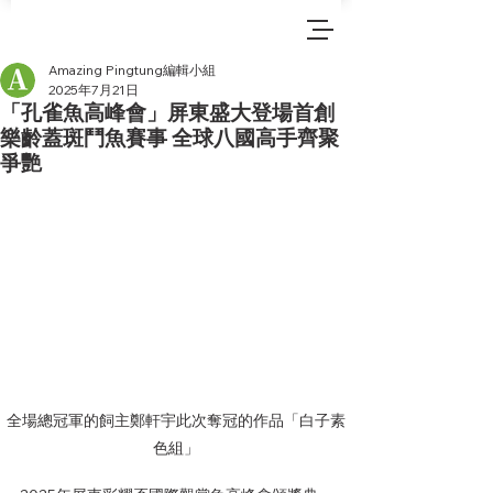
Amazing Pingtung編輯小組
2025年7月21日
「孔雀魚高峰會」屏東盛大登場首創
樂齡蓋斑鬥魚賽事 全球八國高手齊聚
爭艷
全場總冠軍的飼主鄭軒宇此次奪冠的作品「白子素
色組」