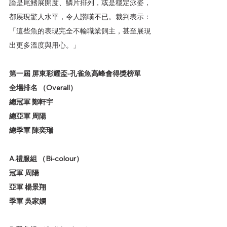
論是尾鰭展開度、鱗片排列，或是穩定泳姿，
都展現驚人水平，令人讚嘆不已。裁判表示：
「這些魚的表現完全不輸職業飼主，甚至展現
出更多溫度與用心。」
第一屆 屏東彩耀盃-孔雀魚高峰會得獎榜單
全場排名 （Overall）
總冠軍 鄭軒宇
總亞軍 周陽
總季軍 陳奕瑞
A.禮服組 （Bi-colour）
冠軍 周陽
亞軍 楊景翔
季軍 吳家嫻