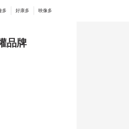
趣多
好康多
映像多
權品牌