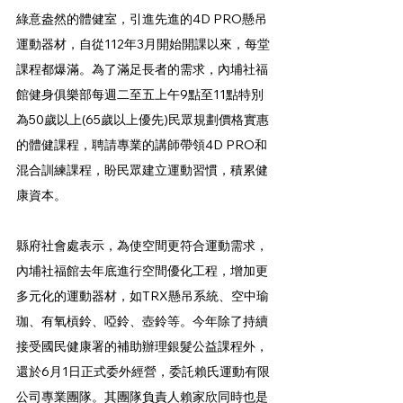
綠意盎然的體健室，引進先進的4D PRO懸吊
運動器材，自從112年3月開始開課以來，每堂
課程都爆滿。為了滿足長者的需求，內埔社福
館健身俱樂部每週二至五上午9點至11點特別
為50歲以上(65歲以上優先)民眾規劃價格實惠
的體健課程，聘請專業的講師帶領4D PRO和
混合訓練課程，盼民眾建立運動習慣，積累健
康資本。
縣府社會處表示，為使空間更符合運動需求，
內埔社福館去年底進行空間優化工程，增加更
多元化的運動器材，如TRX懸吊系統、空中瑜
珈、有氧槓鈴、啞鈴、壺鈴等。今年除了持續
接受國民健康署的補助辦理銀髮公益課程外，
還於6月1日正式委外經營，委託賴氏運動有限
公司專業團隊。其團隊負責人賴家欣同時也是