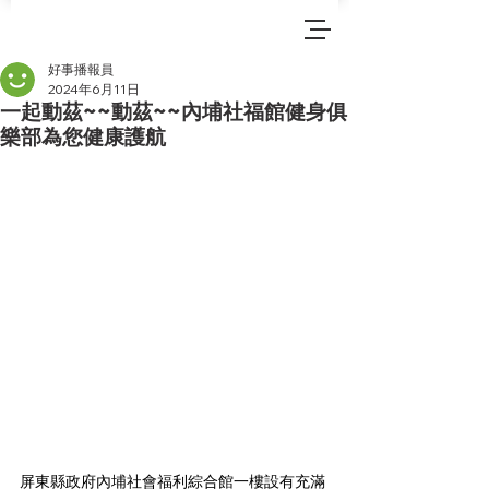
好事播報員
2024年6月11日
一起動茲~~動茲~~內埔社福館健身俱
樂部為您健康護航
屏東縣政府內埔社會福利綜合館一樓設有充滿