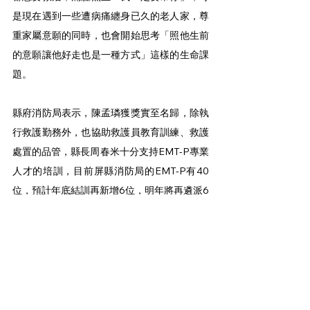
是現在遇到一些遭病痛纏身已久的老人家，尊
重家屬意願的同時，也會開始思考「照他生前
的意願讓他好走也是一種方式」這樣的生命課
題。
縣府消防局表示，陳孟璘獲獎實至名歸，除執
行救護勤務外，也協助救護員教育訓練、救護
處置的品管，縣長周春米十分支持EMT-P專業
人才的培訓，目前屏縣消防局的EMT-P有40
位，預計年底結訓再新增6位，明年將再遴派6
名參訓，並在年底前成立高級救護專責隊，10
人配置中有6人是高級救護技術員、4人是中級
救護技術員，互相搭配學習，讓救護走向更專
業化。
報點多
好事亮點