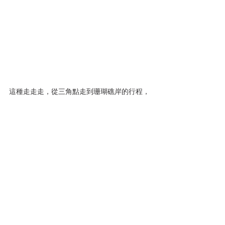
這種走走走，從三角點走到珊瑚礁岸的行程，
曾昭雄說，他帶社區大學生態班的學生來好幾
次了，平均6、70歲也能走。此行像是跟土地
的對話，不一定要訂什麼目標，就像上里龍不
一定要遠眺小琉球，海後灣道也是，沿線任一
點都可以切上景觀公路，開車沿福安大橋、龜
山大橋遊歷也很好，其中，福安大橋下的保力
溪，秋冬枯水期會成沒口河，在橋上斜睨左方
山脈還可見到牡丹水庫，跟在里龍山看又是不
同模樣。