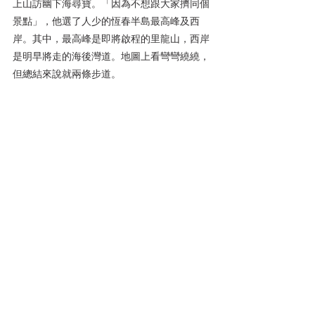
上山訪幽下海尋寶。「因為不想跟大家擠同個
景點」，他選了人少的恆春半島最高峰及西
岸。其中，最高峰是即將啟程的里龍山，西岸
是明早將走的海後灣道。地圖上看彎彎繞繞，
但總結來說就兩條步道。