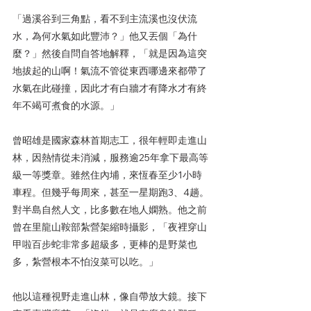
「過溪谷到三角點，看不到主流溪也沒伏流
水，為何水氣如此豐沛？」他又丟個「為什
麼？」然後自問自答地解釋，「就是因為這突
地拔起的山啊！氣流不管從東西哪邊來都帶了
水氣在此碰撞，因此才有白牆才有降水才有終
年不竭可煮食的水源。」
曾昭雄是國家森林首期志工，很年輕即走進山
林，因熱情從未消減，服務逾25年拿下最高等
級一等獎章。雖然住內埔，來恆春至少1小時
車程。但幾乎每周來，甚至一星期跑3、4趟。
對半島自然人文，比多數在地人嫻熟。他之前
曾在里龍山鞍部紮營架縮時攝影，「夜裡穿山
甲啦百步蛇非常多超級多，更棒的是野菜也
多，紮營根本不怕沒菜可以吃。」
他以這種視野走進山林，像自帶放大鏡。接下