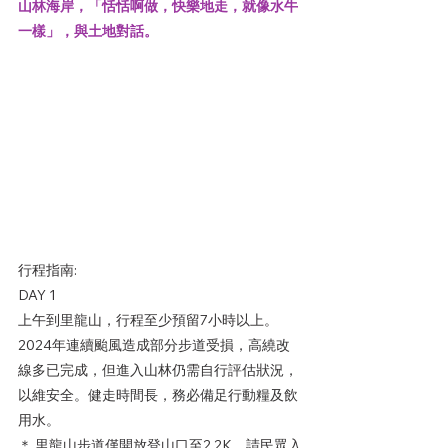
山林海岸，「恬恬啊做，快樂地走，就像水牛
一樣」，與土地對話。
行程指南:
DAY 1
上午到里龍山，行程至少預留7小時以上。
2024年連續颱風造成部分步道受損，高繞改
線多已完成，但進入山林仍需自行評估狀況，
以維安全。健走時間長，務必備足行動糧及飲
用水。
＊ 里龍山步道僅開放登山口至2.2K。請民眾入