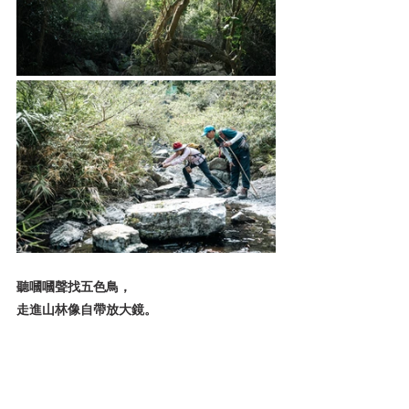
聽嘓嘓聲找五色鳥，
走進山林像自帶放大鏡。