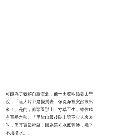
可能為了破解白牆怨念，他一出發即指著山壁
說，「這大片都是變質岩，像從海裡突然拔出
來！」是的，仰頭看那山，寸草不生，雄偉確
有百岳之勢。「里龍山最後陡上讓不少人哀哀
叫，但其實最輕鬆，因為這裡水氣豐沛，幾乎
不用揹水。」