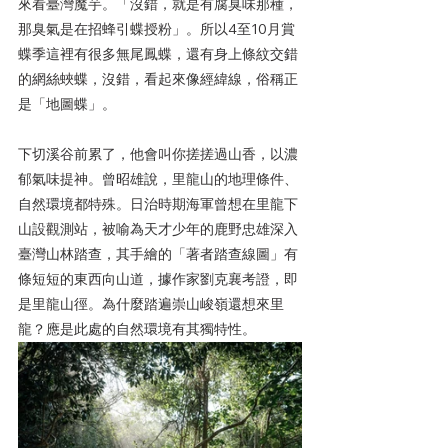
來看臺灣魔芋。「沒錯，就是有腐臭味那種，
那臭氣是在招蜂引蝶授粉」。所以4至10月賞
蝶季這裡有很多無尾鳳蝶，還有身上條紋交錯
的網絲蛺蝶，沒錯，看起來像經緯線，俗稱正
是「地圖蝶」。
下切溪谷前累了，他會叫你搓搓過山香，以濃
郁氣味提神。曾昭雄說，里龍山的地理條件、
自然環境都特殊。日治時期海軍曾想在里龍下
山設觀測站，被喻為天才少年的鹿野忠雄深入
臺灣山林踏查，其手繪的「著者踏查線圖」有
條短短的東西向山道，據作家劉克襄考證，即
是里龍山徑。為什麼踏遍崇山峻嶺還想來里
龍？應是此處的自然環境有其獨特性。