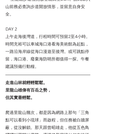
山前務必查詢步道開放情形，並留意自身安
全。
DAY 2
上午走海後灣道，行程時間可預留2至4小時。
時間充裕可以車城海口港看海美術館為起點，
一路沿海岸線從海口漫遊至後灣。或可跳點停
留，海口港、廢棄海防哨所都值得一探。午餐
建議預備行動糧。
走進山林就輕輕鬆鬆。
里龍山雄偉有百岳之勢，
但其實最輕鬆。
爬過里龍山幾次，都是因為網路上那句「三角
點可以看到小琉球」而啟程，但任務被白牆屏
蔽，從沒解鎖。那天跟曾昭雄走，他從五色鳥