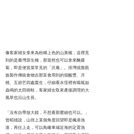
像客家婦女拿來為粉粿上色的山黃槴，這裡見
到的是臺灣原生種，那當然也可以拿來醃蘿
蔔，即是便當菜常見的「沢庵」。排灣或魯凱
族製作傳統食物吉那富會用到的假酸漿、月
桃、五節芒四處叢生，仔細看水窪裡有呱呱如
蟲鳴的太田樹蛙，客家婦女取來產後調理的大
風草也沿山生長。
「沒有自帶放大鏡，不想看那麼細也可以。」
曾昭雄說，山徑上某個角度回望即是楓港漁
港，再往上走，可以鳥瞰車城近海的定置漁