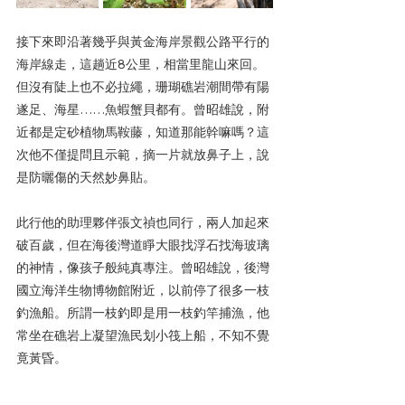
接下來即沿著幾乎與黃金海岸景觀公路平行的
海岸線走，這趟近8公里，相當里龍山來回。
但沒有陡上也不必拉繩，珊瑚礁岩潮間帶有陽
遂足、海星……魚蝦蟹貝都有。曾昭雄說，附
近都是定砂植物馬鞍藤，知道那能幹嘛嗎？這
次他不僅提問且示範，摘一片就放鼻子上，說
是防曬傷的天然妙鼻貼。
此行他的助理夥伴張文禎也同行，兩人加起來
破百歲，但在海後灣道睜大眼找浮石找海玻璃
的神情，像孩子般純真專注。曾昭雄說，後灣
國立海洋生物博物館附近，以前停了很多一枝
釣漁船。所謂一枝釣即是用一枝釣竿捕漁，他
常坐在礁岩上凝望漁民划小筏上船，不知不覺
竟黃昏。