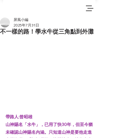
屏風小編
2025年7月31日
不一樣的路！學水牛從三角點到外灘
帶路人:曾昭雄
山神賜名「水牛」，已用了快30年，但至今猶
未確認山神賜名內涵。只知道山神是要他走進