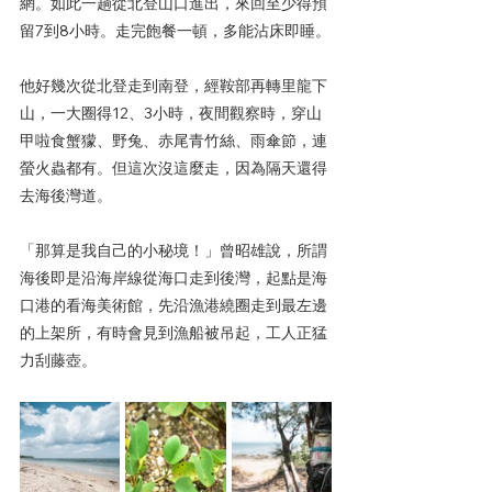
網。如此一趟從北登山口進出，來回至少得預
留7到8小時。走完飽餐一頓，多能沾床即睡。
他好幾次從北登走到南登，經鞍部再轉里龍下
山，一大圈得12、3小時，夜間觀察時，穿山
甲啦食蟹獴、野兔、赤尾青竹絲、雨傘節，連
螢火蟲都有。但這次沒這麼走，因為隔天還得
去海後灣道。
「那算是我自己的小秘境！」曾昭雄說，所謂
海後即是沿海岸線從海口走到後灣，起點是海
口港的看海美術館，先沿漁港繞圈走到最左邊
的上架所，有時會見到漁船被吊起，工人正猛
力刮藤壺。