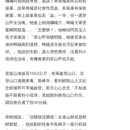
嘓嘓叫聲開始導覽，還講了舉尾蟻如何在枝椏
築巢。說舉尾蟻是社會性昆蟲，有築巢有保衛
家園，樹上築巢看似高「蟲」一等，但一遇穿
山甲全沒輒。牠會上樹搗爛蟻穴，螞蟻大軍受
驚瞬間竄逃……「怎麼辦？」他轉頭問見沒人
答才接著說：「穿山甲很聰明餒，牠會背著全
身的螞蟻跑到溪裡，螞蟻浸水後全浮起來被吃
掉。」他說的生動，讓人突然覺得，沒看到小
琉球也沒啥，有機會看到穿山甲也不錯。
里龍山海拔高1062公尺，有兩處登山口。北
登山口過圓東庵、龍峰寺，看到鯉龍山人文紀
念館後即可準備啟登。那天心心念念「不知道
能不能看到小琉球」竟錯跑到南登山口竹坑，
調頭會合遲了快30分鐘。
曾昭雄說，「沒關係沒關係！走進山林就是輕
輕鬆鬆。」他規劃的恆春半島兩天一夜行程就