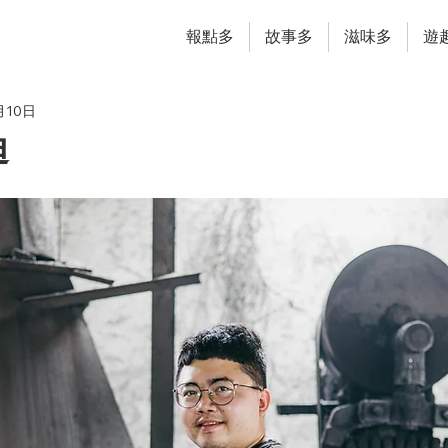
報點多
故事多
滋味多
遊
月10日
迪