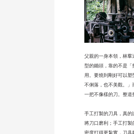
父親的一身本領，林羣
型的鋤頭，靠的不是「
用。要燒到剛好可以塑
不俐落，也不美觀。」
一把不像樣的刀。整道
手工打製的刀具，真的
將刀口磨利；手工打製
密度打得更紮實，刀具