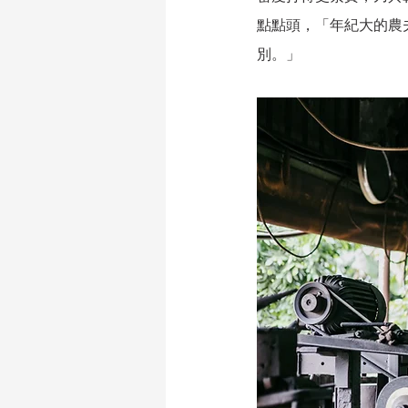
點點頭，「年紀大的農
別。」