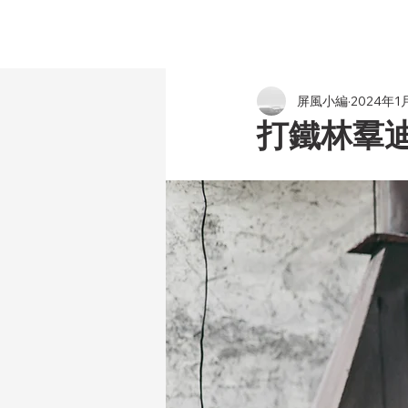
屏風小編
2024年1
打鐵林羣