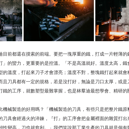
迪目前都還在摸索的前端。要把一塊厚重的鐵，打成一片輕薄的
打」的蠻力，更重要的是控溫。「不是高溫就好。溫度太高，鐵
型的溫度，打起來刀子才會漂亮；溫度不對，整塊鐵打起來就會
而且刀具都有一定的規格，若是沒打好，無論是刀口太厚，或是
打鐵的工序，就數塑型最難掌握，也是林羣迪最想學會、精研的
比機械製造的好用嗎？「機械製造的刀具，有些只是把整片鐵原
的刀具會經過火的淬鍊，『打』的工序會把金屬裡面的雜質打出
韌性變高，刀也就愈利。」我們笑說那工業生產的刀具就是個有