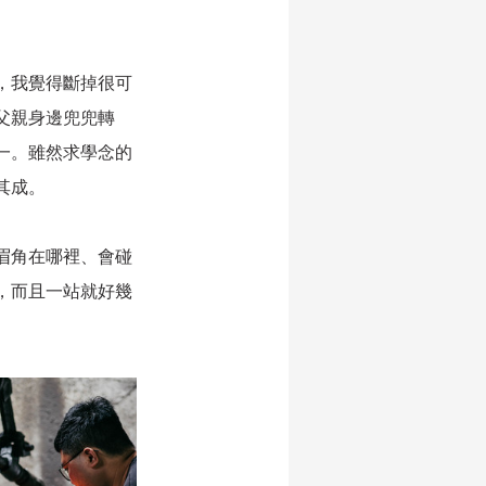
，我覺得斷掉很可
父親身邊兜兜轉
一。雖然求學念的
其成。
眉角在哪裡、會碰
，而且一站就好幾