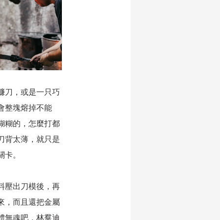
鐮刀，或是一只巧
會整塊熔掉不能
糊糊的，怎麼打都
刀背太薄，就只是
關卡。
料壓出刀模後，再
來，而且還把金屬
體無魂吧，林羣迪