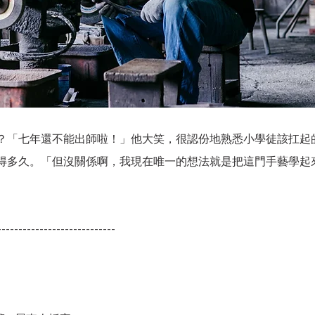
？「七年還不能出師啦！」他大笑，很認份地熟悉小學徒該扛起
得多久。「但沒關係啊，我現在唯一的想法就是把這門手藝學起
----------------------------