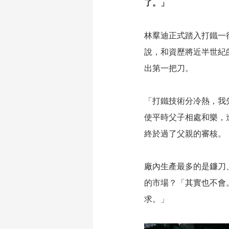
了。」
林羣迪正式踏入打鐵一
說，和資歷將近半世紀
出第一把刀。
「打鐵技術分冷熱，我
使平時父子相處和樂，
終於過了父親的審核。
廠內生產最多的是鐮刀
的市場？「其實也不會
求。」