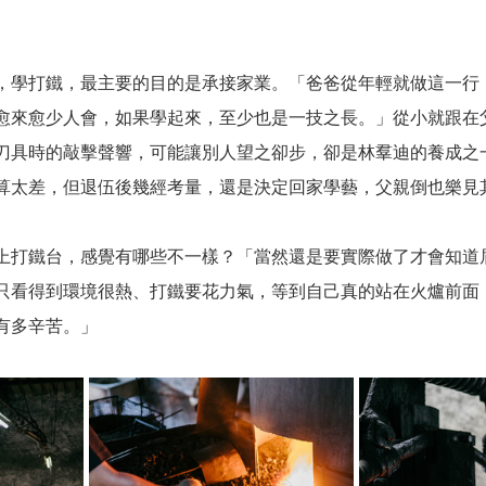
，學打鐵，最主要的目的是承接家業。「爸爸從年輕就做這一行
愈來愈少人會，如果學起來，至少也是一技之長。」從小就跟在
刀具時的敲擊聲響，可能讓別人望之卻步，卻是林羣迪的養成之
算太差，但退伍後幾經考量，還是決定回家學藝，父親倒也樂見
上打鐵台，感覺有哪些不一樣？「當然還是要實際做了才會知道
只看得到環境很熱、打鐵要花力氣，等到自己真的站在火爐前面
有多辛苦。」