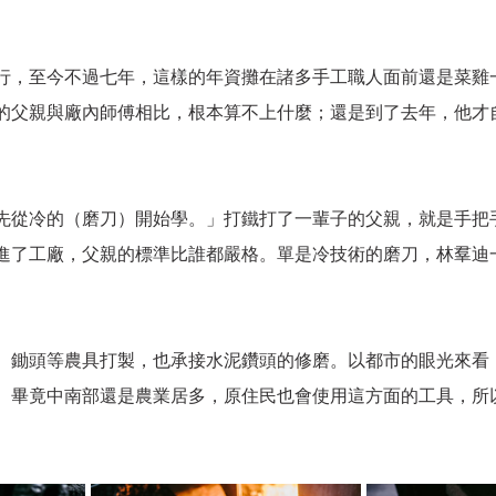
行，至今不過七年，這樣的年資攤在諸多手工職人面前還是菜雞
的父親與廠內師傅相比，根本算不上什麼；還是到了去年，他才
先從冷的（磨刀）開始學。」打鐵打了一輩子的父親，就是手把
進了工廠，父親的標準比誰都嚴格。單是冷技術的磨刀，林羣迪
、鋤頭等農具打製，也承接水泥鑽頭的修磨。以都市的眼光來看
。畢竟中南部還是農業居多，原住民也會使用這方面的工具，所