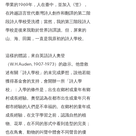
學業的1969年，人在臺中，並加入《笠》，
在跨越語言世代臺灣詩人創作和翻譯的第二階
段詩人學校受洗禮；當然，我的第三階段詩人
學校是後來我勤於世界詩譯讀。但，屏東的
山、海、田園，一直是我原初的詩人學校。
這樣的體認，來自英語詩人奧登
（W.H.Auden, 1907-1973）的啟示。他曾敘
述有關「詩人學校」的未完成夢想，說他若能
獲得基金會的支持，會開辦一所「詩人學
校」：入學的條件是，出生在鄉村或童年有鄉
村成長經驗。奧登認為在都市出生或童年只有
都市經驗的人們是不幸福的。在鄉村的童年或
成長經驗，在文字學習之前，認識自然的植
物、花草，在不同的形式中看到造型的完美；
也在鳥禽、動物的叫聲中體會不同聲音的優