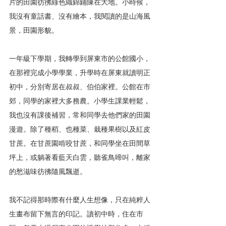
片的田園彷彿綠色織錦鋪陳在大地。小時候，
我沒有童話書、沒有繪本，我閱讀的是山海風
景，田園形貌。
一年級下學期，我轉學到屏東市的公館國小，
在那裡完成小學學業，升學時在屏東就讀明正
初中，分別寄居在叔叔、伯伯家裡。公館在市
郊，同學的家裡大多務農。小學生課業輕鬆，
我也沒有課後補習，常和同學去他們家的田園
漫遊。除了種稻、也種菜、栽種果樹以及紅皮
甘蔗。在甘蔗園啃咬甘蔗，和同學坐在田間草
坪上，或躺著看藍天白雲，聽雀鳥啼叫，離家
的愁滋味彷彿隨風飄逝。
我不記得那時際有什麼人生想像，只在純粹人
生畫布留下無言的印記。讀初中時，住在市