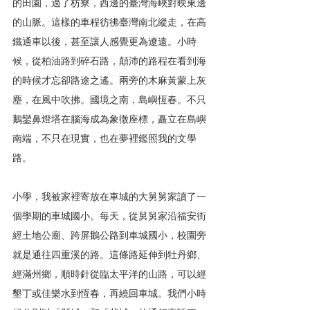
的田園，過了枋寮，西邊的臺灣海峽對映東邊
的山脈。這樣的車程彷彿臺灣南北縱走，在高
鐵通車以後，甚至讓人感覺更為遼遠。小時
候，從柏油路到碎石路，顛沛的路程在看到海
的時候才忘卻路途之遙。兩旁的木麻黃蒙上灰
塵，在風中吹拂。國境之南，島嶼恆春。不只
鵝鑾鼻燈塔在腦海成為象徵座標，矗立在島嶼
南端，不只在現實，也在夢裡鑑照我的文學
路。
小學，我被家裡寄放在車城的大舅舅家讀了一
個學期的車城國小。每天，從舅舅家沿福安街
經土地公廟、跨屏鵝公路到車城國小，校園旁
就是通往四重溪的路。這條路延伸到牡丹鄉、
經滿州鄉，順時針從臨太平洋的山路，可以經
墾丁或佳樂水到恆春，再繞回車城。我們小時