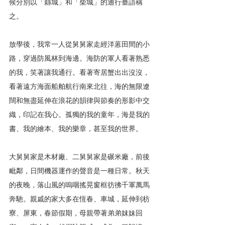
候分別以「縣城」和「柴城」的通行臺語稱
之。
放學後，我常一人從舅舅家走經洋蒽田間的小
路，穿過防風林到海邊。海防的軍人看著熟悉
的我，笑著讓我通行。看著寄居蟹出出沒沒，
看著遠方海面船舶航行南來北往，海的無限遼
闊和無盡延伸在浪花的韻律與節奏的形影中交
織，印記在我心。孤獨的我的童年，海是我的
書、我的繪本、我的樂章，甚至我的世界。
大舅舅家是木材廠、二舅舅家是碾米廠，前後
毗鄰，日間機器運作的聲音是一種日常。秋天
的夜晚，落山風的嗚咽搖晃窗框彷彿千軍萬馬
奔馳。親戚的家大多在恆春、車城，延伸到枋
寮、屏東，春節假期，母親帶著弟弟妺妹回