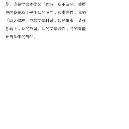
美。這是從書本學習「作詩」所不及的。讀歷
史的我是為了平衡我的感性，尋求理性，我的
「詩人學校」並非文學科系，起於屏東—某種
意義上，我的故鄉。我的文學調性，詩的造型
來自童年的自然。
2007年，我獲頒國家文藝獎時，我想起屏
東：我的詩人學校；2022年，我獲頒行政院
文化獎時，我也想起屏東：我的詩人學校。當
然了，我的社會啟蒙、歷史覺醒，來自高雄中
學教室外牆留下的二二八事件彈痕，這應該也
是我批評精神與社會介入的原點。我常被認為
是屏東人，因為我的父母分別是恆春、車城
人，我也在屏東經歷小學、初中。其實，我的
出生地在高雄旗山，在高雄讀高中。經臺中近
十年，之後來到臺北近約五十年。屏東與高雄