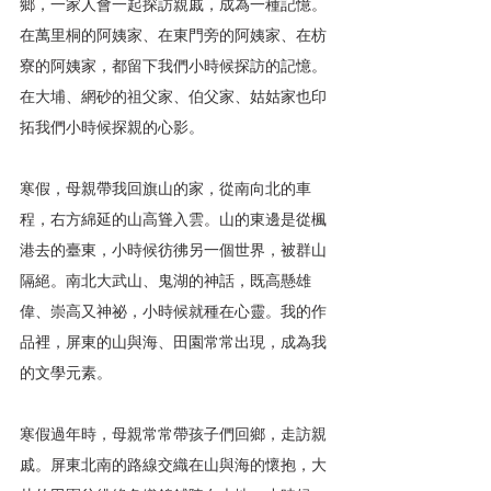
鄉，一家人會一起探訪親戚，成為一種記憶。
在萬里桐的阿姨家、在東門旁的阿姨家、在枋
寮的阿姨家，都留下我們小時候探訪的記憶。
在大埔、網砂的祖父家、伯父家、姑姑家也印
拓我們小時候探親的心影。
寒假，母親帶我回旗山的家，從南向北的車
程，右方綿延的山高聳入雲。山的東邊是從楓
港去的臺東，小時候彷彿另一個世界，被群山
隔絕。南北大武山、鬼湖的神話，既高懸雄
偉、崇高又神祕，小時候就種在心靈。我的作
品裡，屏東的山與海、田園常常出現，成為我
的文學元素。
寒假過年時，母親常常帶孩子們回鄉，走訪親
戚。屏東北南的路線交織在山與海的懷抱，大