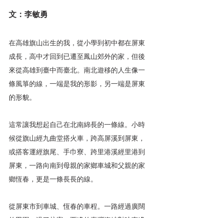
文：李敏勇
在高雄旗山出生的我，從小學到初中都在屏東
成長，高中才回到已遷至鳳山郊外的家，但後
來從高雄到臺中而臺北。南北遊移的人生像一
條風箏的線，一端是我的形影，另一端是屏東
的形貌。
這常讓我想起自己在北南綿長的一條線。小時
候從旗山經九曲堂搭火車，跨高屏溪到屏東，
或搭客運經旗尾、手巾寮、跨里港溪經里港到
屏東，一路向南到母親的家鄉車城和父親的家
鄉恆春，更是一條長長的線。
從屏東市到車城、恆春的車程。一路經過廣闊