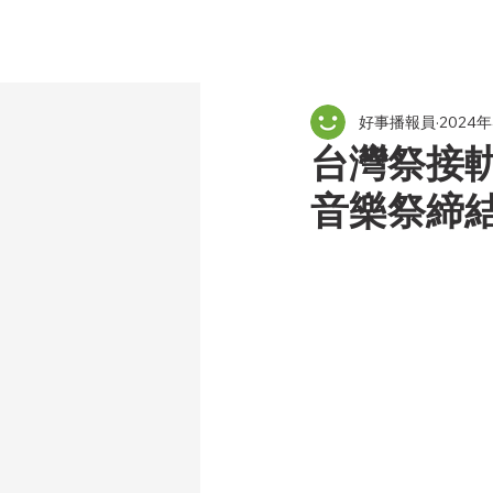
好事播報員
2024
台灣祭接軌
音樂祭締