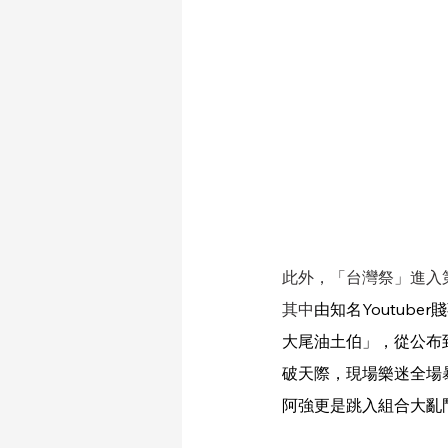
此外，「台灣祭」進入
其中
由知名Youtub
大尾油土伯」，從公布
破天際，現場樂迷全場
阿強更是跳入組合大亂