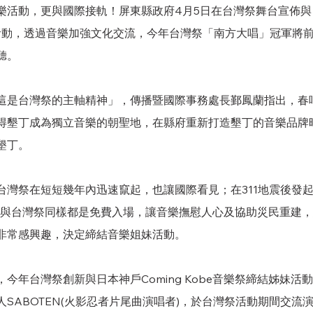
活動，更與國際接軌！屏東縣政府4月5日在台灣祭舞台宣佈與日本
妹活動，透過音樂加強文化交流，今年台灣祭「南方大唱」冠軍將
聽。
這是台灣祭的主軸精神」，傳播暨國際事務處長鄞鳳蘭指出，春
得墾丁成為獨立音樂的朝聖地，在縣府重新打造墾丁的音樂品牌
墾丁。
台灣祭在短短幾年內迅速竄起，也讓國際看見；在311地震後發
音樂祭，與台灣祭同樣都是免費入場，讓音樂撫慰人心及協助災民重建
非常感興趣，決定締結音樂姐妹活動。
今年台灣祭創新與日本神戶Coming Kobe音樂祭締結姊妹活
SABOTEN(火影忍者片尾曲演唱者)，於台灣祭活動期間交流