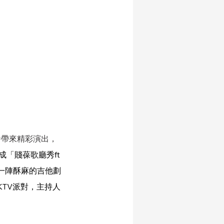
番帶來精彩演出，
成「賤葆歌廳秀ft
一陣酥麻的吉他劃
TV派對，主持人