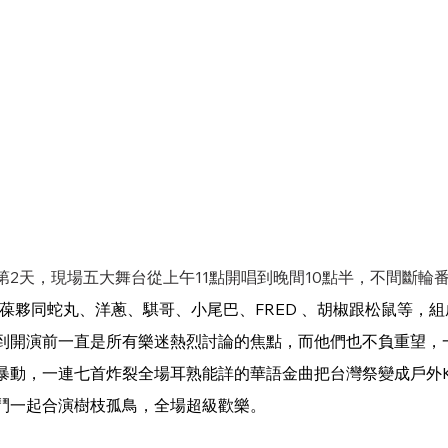
第2天，現場五大舞台從上午11點開唱到晚間10點半，不間斷輪
er賤葆夥同蛇丸、洋蔥、騏哥、小尾巴、FRED 、胡椒跟松鼠等，組
到開演前一直是所有樂迷熱烈討論的焦點，而他們也不負重望，
暴動，一連七首炸裂全場耳熟能詳的華語金曲把台灣祭變成戶外K
鬥一起合演樹枝孤鳥，全場超級歡樂。