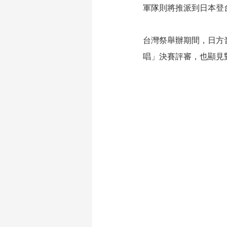
軍隊則將推派到日本登
台灣祭舉辦期間，日方
唱」決賽評審，也顯見