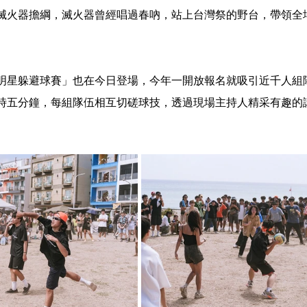
滅火器擔綱，滅火器曾經唱過春吶，站上台灣祭的野台，帶領全
明星躲避球賽」也在今日登場，今年一開放報名就吸引近千人組
時五分鐘，每組隊伍相互切磋球技，透過現場主持人精采有趣的