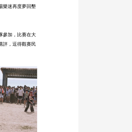
場樂迷再度夢回墾
隊參加，比賽在大
講評，逗得觀賽民