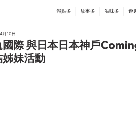
報點多
故事多
滋味多
遊
年4月10日
國際 與日本日本神戶Coming
結姊妹活動