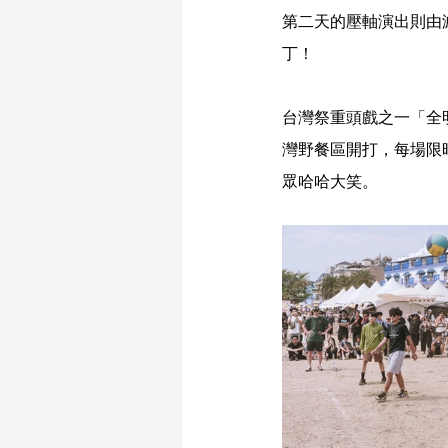
第二天的壓軸演出則由
丁！
台灣祭重頭戲之一「全
灣野餐區開打，每場限
眾哈哈大笑。