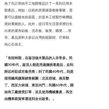
為了生計而純手工地開發設計了一系列日用木
製產品，例如：以前的房屋後面都會養豬，需
要可以盛餿水的器皿，於是木工就製作豬槽販
賣給養豬的人。此外，從日常生活需求裡衍生
出來的還有砧板、洗衣板、板凳、圓凳…...等
等。產品原料大多以台灣的龍眼樹、芒果樹、
烏心石為主。
「有段時期，在崙頂做木製品的人非常多。民
國30年代，崙頂人都是用扁擔挑著產品，走到
附近村莊或市集兜售；到了民國40年代，則是
採用鐵馬擴展銷售範圍：北至府城、南至墾
丁、西至大林浦、東至內門；民國60年代，開
始有工廠接受訂單，並且使用機械量產，再交
由機車跟貨車運送到全台販售。」