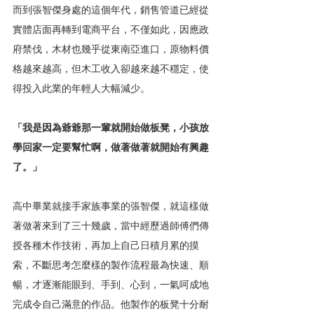
而到張智傑身處的這個年代，銷售管道已經從
實體店面再轉到電商平台，不僅如此，因應政
府禁伐，木材也幾乎從東南亞進口，原物料價
格越來越高，但木工收入卻越來越不穩定，使
得投入此業的年輕人大幅減少。
「我是因為爺爺那一輩就開始做板凳，小孩放
學回家一定要幫忙啊，做著做著就開始有興趣
了。」
高中畢業就接手家族事業的張智傑，就這樣做
著做著來到了三十幾歲，當中經歷過師傅們傳
授各種木作技術，再加上自己日積月累的摸
索，不斷思考怎麼樣的製作流程最為快速、順
暢，才逐漸能眼到、手到、心到，一氣呵成地
完成令自己滿意的作品。他製作的板凳十分耐