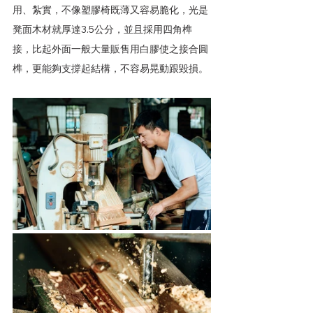
用、紮實，不像塑膠椅既薄又容易脆化，光是
凳面木材就厚達3.5公分，並且採用四角榫
接，比起外面一般大量販售用白膠使之接合圓
榫，更能夠支撐起結構，不容易晃動跟毀損。