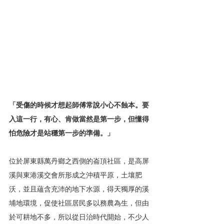
「受傷的時候才想起師傅常說小心不蝕本。要
入這一行，有心、肯做當然是第一步，但懂得
怕危險才是站穩第一步的準備。」
位於屏東縣萬丹鄉之西側的崙頂社區，是高屏
溪與東港溪交會所形成之沖積平原，土壤肥
沃，並且蘊含充沛的地下水源，得天獨厚的溪
埔地環境，促使社區居民多以務農為生，但由
於可耕地不多，所以從日治時代開始，不少人