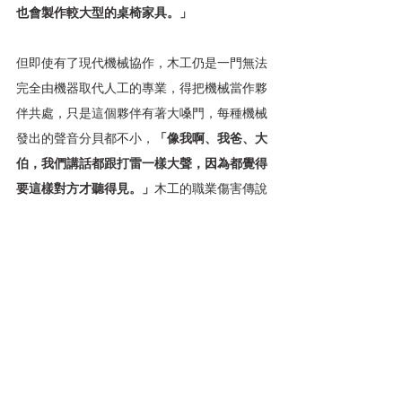
也會製作較大型的桌椅家具。」
但即使有了現代機械協作，木工仍是一門無法
完全由機器取代人工的專業，得把機械當作夥
伴共處，只是這個夥伴有著大嗓門，每種機械
發出的聲音分貝都不小，
「像我啊、我爸、大
伯，我們講話都跟打雷一樣大聲，因為都覺得
要這樣對方才聽得見。」
木工的職業傷害傳說
還有一樣，「在鋸台旁滿地找手指」，張智傑
就曾一個不小心，被削掉一部分的手掌肉，整
整住院一個禮拜。
「受傷的時候才想起師傅常說小心不蝕本。真
的，要入這一行，有心、肯做當然是第一步，
但在不怕漫天木屑沾滿身的同時，懂得怕危險
才是站穩第一步的準備。安全第一，真的不是