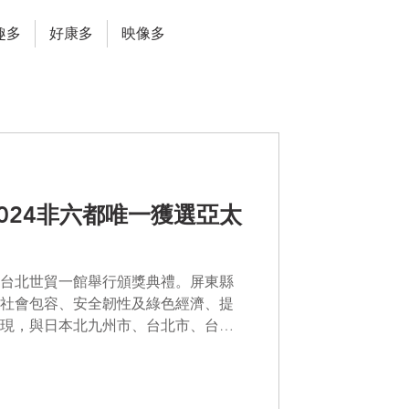
趣多
好康多
映像多
 ！2024非六都唯一獲選亞太
日於台北世貿一館舉行頒獎典禮。屏東縣
社會包容、安全韌性及綠色經濟、提
現，與日本北九州市、台北市、台中
城市，更是非六都中唯一獲選縣市。充分
努力...