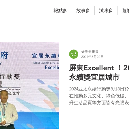
報點多
故事多
滋味多
遊
好事播報員
2024年8月22日
屏東Excellent
永續獎宜居城市
2024亞太永續行動獎8月8
在推動多元文化、綠色低碳、
升生活品質等方面皆有亮眼表
市共同獲選為2024年宜居
印證屏東縣政府在永續發展上的