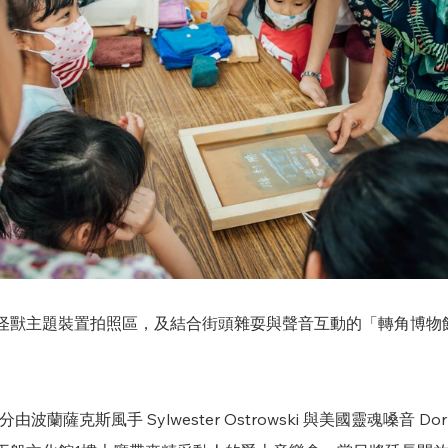
怪獸主題裝置拍照區，及結合街頭雜耍與聲音互動的「轉角博物
波蘭薩克斯風手 Sylwester Ostrowski 與美國靈魂嗓音 Dorrey 