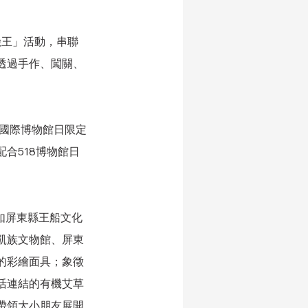
險王」活動，串聯
透過手作、闖關、
造國際博物館日限定
合518博物館日
如屏東縣王船文化
凱族文物館、屏東
的彩繪面具；象徵
活連結的有機艾草
帶領大小朋友展開