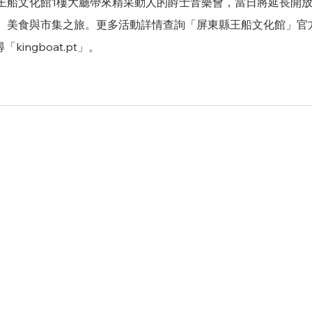
王船文化館1樓大廳帶來精采動人的爵士音樂會，當日將延長開放
、美食與市集之旅。更多活動詳情查詢「屏東縣王船文化館」官
「kingboat.pt」。