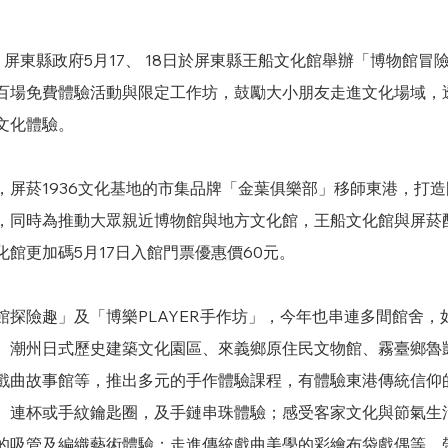
，屏東縣政府5月17、 18日於屏東縣王船文化館舉辦「博物館冒
百場免費體驗活動與限定工作坊，鼓勵大小朋友走進文化場域，
文化體驗。
，屏菸1936文化基地的市集品牌「金葉俱樂部」移師東港，打
，同時為推動大眾親近博物館與地方文化館，王船文化館與屏菸配
館更加碼5月17日入館門票優惠價60元。
館探險趣」及「博樂PLAYER手作坊」，今年也串連多間館舍，
、潮州日式歷史建築文化園區、來義鄉原住民文物館、霧臺鄉魯
戲曲故事館等，推出多元的手作體驗課程，有體驗東港傳統信仰
、連杯或手紋鑰匙圈，及手鏈串珠體驗；感受客家文化與節氣生
的吸管及編織藝術體驗；走進傳統戲曲美學的彩繪布袋戲偶等，