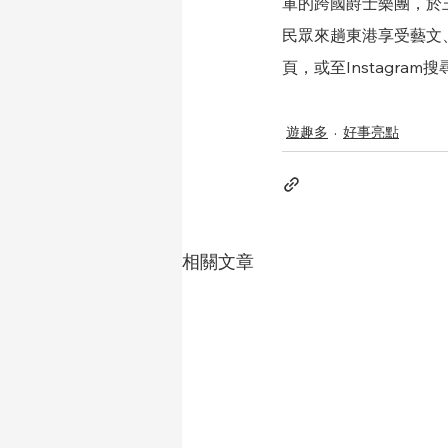
軍的跨國爵士樂團，於
民眾來趟東港享受藝文
頁，或至Instagram搜尋
遊趣多
好事亮點
相關文章