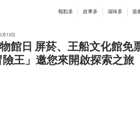
報點多
故事多
滋味多
遊
5月13日
博物館日 屏菸、王船文化館免
冒險王」邀您來開啟探索之旅