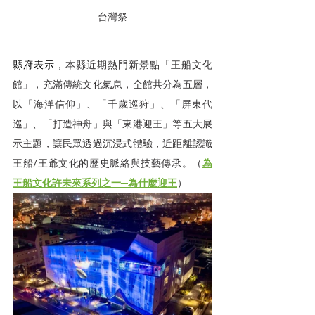
台灣祭
縣府表示，
本縣近期熱門新景點「王船文化
館」，充滿傳統文化氣息，全館共分為五層，
以「海洋信仰」、「千歲巡狩」、「屏東代
巡」、「打造神舟」與「東港迎王」等五大展
示主題，讓民眾透過沉浸式體驗，近距離認識
王船/王爺文化的歷史脈絡與技藝傳承。（
為
王船文化許未來系列之一─為什麼迎王
）