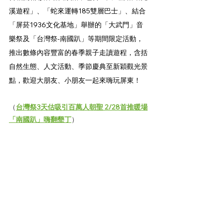
溪遊程」、「蛇來運轉185雙層巴士」、結合
「屏菸1936文化基地」舉辦的「大武門」音
樂祭及「台灣祭-南國趴」等期間限定活動，
推出數條內容豐富的春季親子走讀遊程，含括
自然生態、人文活動、季節慶典至新穎觀光景
點，歡迎大朋友、小朋友一起來嗨玩屏東！ 
（
台灣祭3天估吸引百萬人朝聖 2/28首推暖場
「南國趴」嗨翻墾丁
）