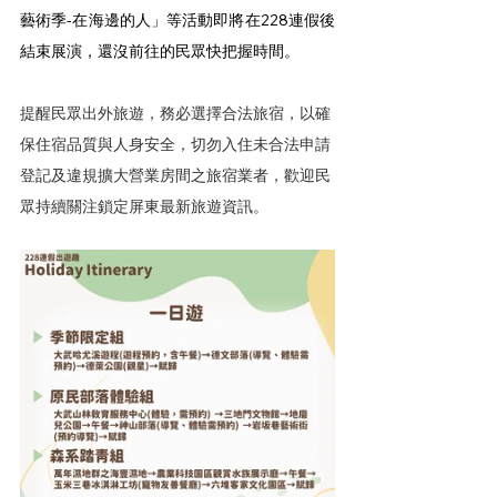
藝術季-在海邊的人」等活動即將在228連假後
結束展演，還沒前往的民眾快把握時間。
提醒民眾出外旅遊，務必選擇合法旅宿，以確
保住宿品質與人身安全，切勿入住未合法申請
登記及違規擴大營業房間之旅宿業者，歡迎民
眾持續關注鎖定屏東最新旅遊資訊。