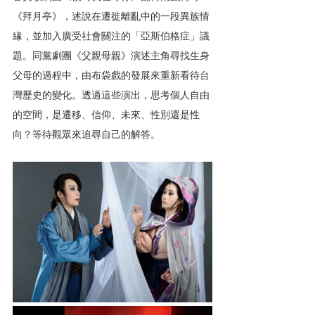
《拜月亭》，述說在遷徙離亂中的一段異族情
緣，並加入廣受社會關注的「亞斯伯格症」議
題。同黨劇團《父親母親》演述主角尋找生身
父母的過程中，由布袋戲的發展來重新看待台
灣歷史的變化。透過這些演出，思考個人自由
的空間，是遷移、信仰、未來、性別還是性
向？等待觀眾來追尋自己的解答。