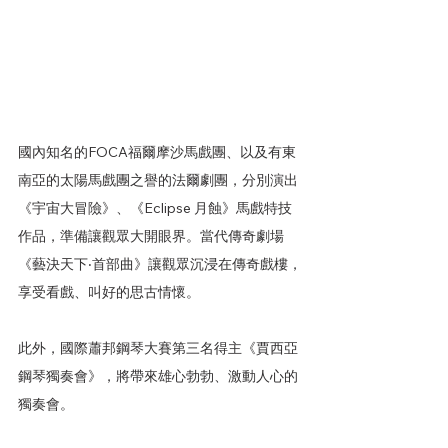
國內知名的FOCA福爾摩沙馬戲團、以及有東
南亞的太陽馬戲團之譽的法爾劇團，分別演出
《宇宙大冒險》、《Eclipse 月蝕》馬戲特技
作品，準備讓觀眾大開眼界。當代傳奇劇場
《藝決天下‧首部曲》讓觀眾沉浸在傳奇戲樓，
享受看戲、叫好的思古情懷。
此外，國際蕭邦鋼琴大賽第三名得主《賈西亞
鋼琴獨奏會》，將帶來雄心勃勃、激動人心的
獨奏會。
文化處說，南國表藝節延續去年好口碑的戶外