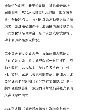
妹妹們的劇團、春美歌劇團、當代傳奇劇場、
同黨劇團、FOCA福爾摩沙馬戲團、鋼琴家賈
西亞等精彩節目，分別於屏東演藝廳與藝術館
演出，更透過公開徵件，邀請國內團隊以屏東
不同文化場域為舞台，創作沉浸式環境劇場，
帶來表演藝術多元樣貌。
屏東縣政府文化處表示，今年南國表藝節以
「他好她」為主題，要與觀眾一起迎接性別流
動的時代，以人為本，呈現許多與自由、性
別、族群、家庭…議題相關作品。例如莎士比
亞的妹妹們的劇團《泰雅精神文創劇場》是一
齣黑色幽默喜劇，詼諧而真摯地揭露觀光表演
與當代原民困境。
春美歌劇團《彼時我在等你》翻轉南戲傳奇