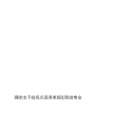
國術女子組長兵器屏東縣彭凱稜奪金