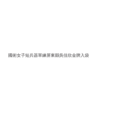
國術女子短兵器單練屏東縣吳佳欣金牌入袋
體發中心強調，團隊合作的球類運動上也有斬
獲，巧固球女子組屏東縣在銅牌戰中將士用
命，順利摘銅；女子組龍舟拔河屏東縣則是力
抗對手，奮勇摘銅。