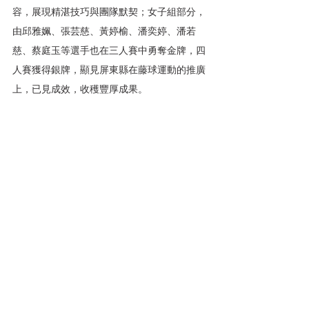
容，展現精湛技巧與團隊默契；女子組部分，
由邱雅姵、張芸慈、黃婷榆、潘奕婷、潘若
慈、蔡庭玉等選手也在三人賽中勇奪金牌，四
人賽獲得銀牌，顯見屏東縣在藤球運動的推廣
上，已見成效，收穫豐厚成果。 