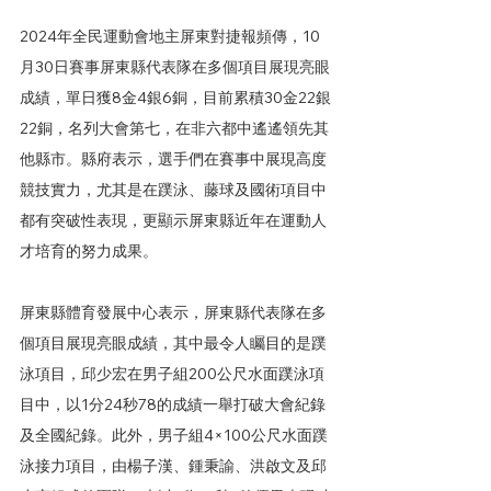
2024年全民運動會地主屏東對捷報頻傳，10
月30日賽事屏東縣代表隊在多個項目展現亮眼
成績，單日獲8金4銀6銅，目前累積30金22銀
22銅，名列大會第七，在非六都中遙遙領先其
他縣市。縣府表示，選手們在賽事中展現高度
競技實力，尤其是在蹼泳、藤球及國術項目中
都有突破性表現，更顯示屏東縣近年在運動人
才培育的努力成果。
屏東縣體育發展中心表示，屏東縣代表隊在多
個項目展現亮眼成績，其中最令人矚目的是蹼
泳項目，邱少宏在男子組200公尺水面蹼泳項
目中，以1分24秒78的成績一舉打破大會紀錄
及全國紀錄。此外，男子組4×100公尺水面蹼
泳接力項目，由楊子漢、鍾秉諭、洪啟文及邱