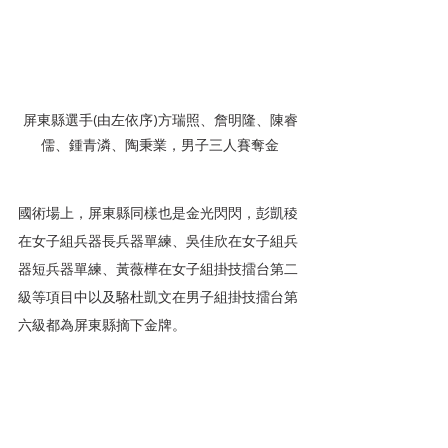
屏東縣選手(由左依序)方瑞照、詹明隆、陳睿
儒、鍾青潾、陶秉業，男子三人賽奪金
國術場上，屏東縣同樣也是金光閃閃，彭凱稜
在女子組兵器長兵器單練、吳佳欣在女子組兵
器短兵器單練、黃薇樺在女子組掛技擂台第二
級等項目中以及駱杜凱文在男子組掛技擂台第
六級都為屏東縣摘下金牌。