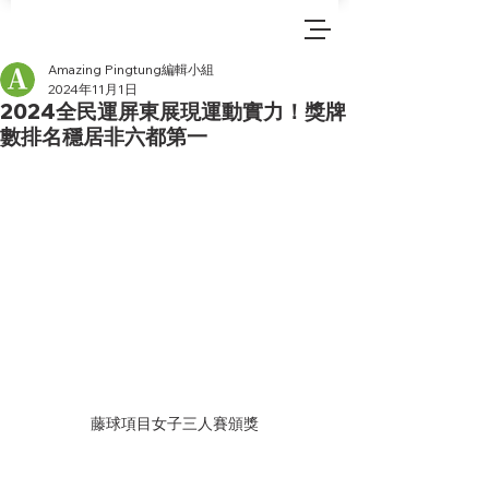
Amazing Pingtung編輯小組
2024年11月1日
2024全民運屏東展現運動實力！獎牌
數排名穩居非六都第一
藤球項目女子三人賽頒獎