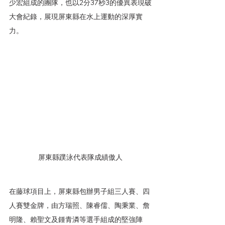
少宏組成的團隊，也以2分37秒3的優異表現破
大會紀錄，展現屏東縣在水上運動的深厚實
力。
屏東縣蹼泳代表隊成績傲人
在藤球項目上，屏東縣包辦男子組三人賽、四
人賽雙金牌，由方瑞照、陳睿儒、陶秉業、詹
明隆、賴聖文及鍾青潾等選手組成的堅強陣