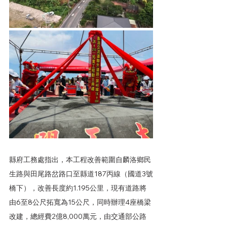
縣府工務處指出，本工程改善範圍自麟洛鄉民
生路與田尾路岔路口至縣道187丙線（國道3號
橋下），改善長度約1.195公里，現有道路將
由6至8公尺拓寬為15公尺，同時辦理4座橋梁
改建，總經費2億8,000萬元，由交通部公路