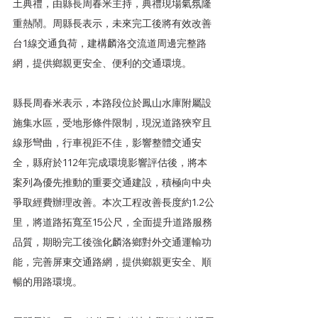
土典禮，由縣長周春米主持，典禮現場氣氛隆
重熱鬧。周縣長表示，未來完工後將有效改善
台1線交通負荷，建構麟洛交流道周邊完整路
網，提供鄉親更安全、便利的交通環境。
縣長周春米表示，本路段位於鳳山水庫附屬設
施集水區，受地形條件限制，現況道路狹窄且
線形彎曲，行車視距不佳，影響整體交通安
全，縣府於112年完成環境影響評估後，將本
案列為優先推動的重要交通建設，積極向中央
爭取經費辦理改善。本次工程改善長度約1.2公
里，將道路拓寬至15公尺，全面提升道路服務
品質，期盼完工後強化麟洛鄉對外交通運輸功
能，完善屏東交通路網，提供鄉親更安全、順
暢的用路環境。