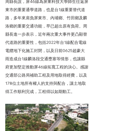
周縣長說，屏46線為屏東科技大學師生往返屏
東市的重要通學道路，也是台1線重要替代道
路，多年來肩負屏東市、內埔鄉、竹田鄉及麟
洛鄉的重要交通功能，早已超出原有負荷。周
縣長進一步表示，近年兩次重大事件更凸顯替
代道路的重要性，包括2022年台1線配合電線
電纜地下化施工封閉，以及日前0625超豪大
雨造成台1線麟洛段交通壅塞等情形，也讓縣
府更加堅定推動屏46線拓寬工程的決心。感謝
交通部公路局補助工程及用地取得經費，以及
178位土地所有權人的支持與配合，讓土地取
得工作順利完成，工程得以如期動工。