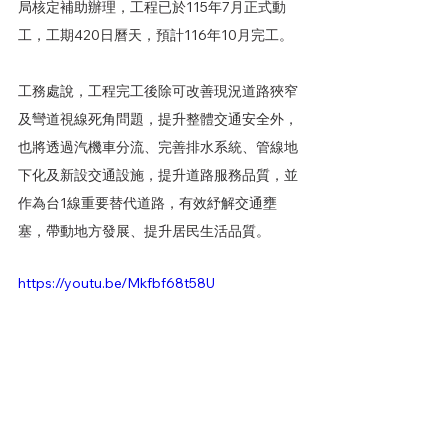
局核定補助辦理，工程已於115年7月正式動
工，工期420日曆天，預計116年10月完工。
工務處說，工程完工後除可改善現況道路狹窄
及彎道視線死角問題，提升整體交通安全外，
也將透過汽機車分流、完善排水系統、管線地
下化及新設交通設施，提升道路服務品質，並
作為台1線重要替代道路，有效紓解交通壅
塞，帶動地方發展、提升居民生活品質。
https://youtu.be/Mkfbf68t58U