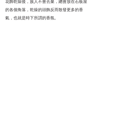
花飾乾燥後，族人不會丟棄，總會放在石板屋
的各個角落，乾燥的頭飾反而散發更多的香
氣，也就是時下所謂的香氛。
原住民是與自然共存的民族，部落就是一個大
花園，在包梅芳眼中，美是不需外求的 ，而是
身體的自覺，族人總會在家屋或田邊周圍栽種
各式植物，平日在家屋、餐桌，插上幾片花草
就很有美感，各種美學流淌在生活裡，甚至也