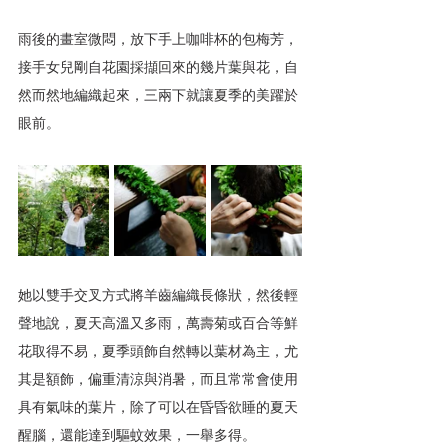
雨後的畫室微悶，放下手上咖啡杯的包梅芳，
接手女兒剛自花園採擷回來的幾片葉與花，自
然而然地編織起來，三兩下就讓夏季的美躍於
眼前。
她以雙手交叉方式將羊齒編織長條狀，然後輕
聲地說，夏天高溫又多雨，萬壽菊或百合等鮮
花取得不易，夏季頭飾自然轉以葉材為主，尤
其是額飾，偏重清涼與消暑，而且常常會使用
具有氣味的葉片，除了可以在昏昏欲睡的夏天
醒腦，還能達到驅蚊效果，一舉多得。