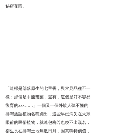
秘密花園。
「這棵是部落原生的七里香，與常見品種不一
樣；那個是甲酸漿葉，還有，這個是好不容易
復育的xxx……」一個又一個外族人聽不懂的
排灣族語植物名稱蹦出，這些早已消失在大眾
眼前的民俗植物，就連包梅芳也喚不出漢名，
卻生長在排灣土地無數日月，因其獨特價值，