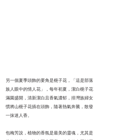
另一個夏季頭飾的要角是梔子花，「這是部落
族人眼中的情人花」，每年初夏，潔白梔子花
滿園盛開，清新潔白且香氣濃郁，排灣族婦女
慣將山梔子花插在頭飾，隨著熱氣奔騰，散發
一抹迷人香。
包梅芳說，植物的香氛是最美的靈魂，尤其是