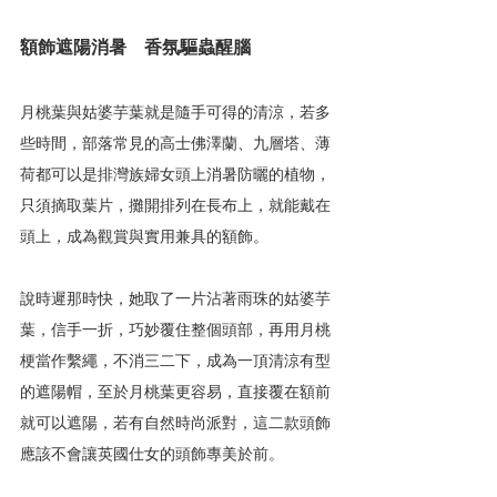
額飾遮陽消暑　香氛驅蟲醒腦
月桃葉與姑婆芋葉就是隨手可得的清涼，若多
些時間，部落常見的高士佛澤蘭、九層塔、薄
荷都可以是排灣族婦女頭上消暑防曬的植物，
只須摘取葉片，攤開排列在長布上，就能戴在
頭上，成為觀賞與實用兼具的額飾。
說時遲那時快，她取了一片沾著雨珠的姑婆芋
葉，信手一折，巧妙覆住整個頭部，再用月桃
梗當作繫繩，不消三二下，成為一頂清涼有型
的遮陽帽，至於月桃葉更容易，直接覆在額前
就可以遮陽，若有自然時尚派對，這二款頭飾
應該不會讓英國仕女的頭飾專美於前。