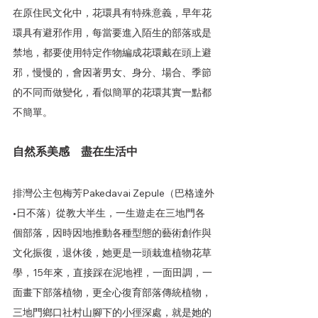
在原住民文化中，花環具有特殊意義，早年花
環具有避邪作用，每當要進入陌生的部落或是
禁地，都要使用特定作物編成花環戴在頭上避
邪，慢慢的，會因著男女、身分、場合、季節
的不同而做變化，看似簡單的花環其實一點都
不簡單。
自然系美感　盡在生活中
排灣公主包梅芳Pakedavai Zepule（巴格達外
•日不落）從教大半生，一生遊走在三地門各
個部落，因時因地推動各種型態的藝術創作與
文化振復，退休後，她更是一頭栽進植物花草
學，15年來，直接踩在泥地裡，一面田調，一
面畫下部落植物，更全心復育部落傳統植物，
三地門鄉口社村山腳下的小徑深處，就是她的