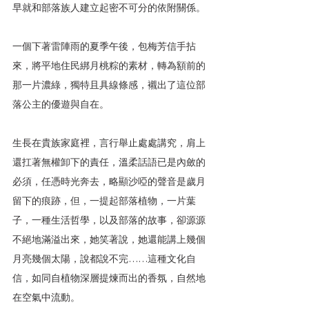
早就和部落族人建立起密不可分的依附關係。
一個下著雷陣雨的夏季午後，包梅芳信手拈
來，將平地住民綁月桃粽的素材，轉為額前的
那一片濃綠，獨特且具線條感，襯出了這位部
落公主的優遊與自在。
生長在貴族家庭裡，言行舉止處處講究，肩上
還扛著無權卸下的責任，溫柔話語已是內斂的
必須，任憑時光奔去，略顯沙啞的聲音是歲月
留下的痕跡，但，一提起部落植物，一片葉
子，一種生活哲學，以及部落的故事，卻源源
不絕地滿溢出來，她笑著說，她還能講上幾個
月亮幾個太陽，說都說不完……這種文化自
信，如同自植物深層提煉而出的香氛，自然地
在空氣中流動。