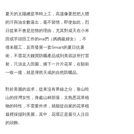
夏天的太陽總是準時上工，高溫像要想把人體
的汗與油全數逼出，毫不留情，即使如此，烈
日從來不會是怠惰的理由，尤其對成天在小米
田或芋頭田工作的ina們（媽媽級婦女），不
僅未罷工，反而發展一套Smart的夏日抗暑
術，不需花大錢買防曬產品或到美容診所打雷
射，只須走入田園，摘下一片片花草，在額前
一收一攏，就是渾然天成的自然防曬品。
對於美麗的追求，從來沒有界線之分，靠山吃
山的排灣女性，身處山林部落，太熟悉花草植
物的特性，不需要外求，就能從自家的花草植
栽裡採擷到美麗，其中，花環正是最引人注目
的頭飾。