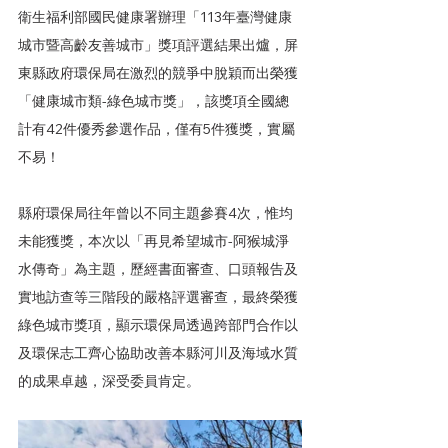
衛生福利部國民健康署辦理「113年臺灣健康
城市暨高齡友善城市」獎項評選結果出爐，屏
東縣政府環保局在激烈的競爭中脫穎而出榮獲
「健康城市類-綠色城市獎」，該獎項全國總
計有42件優秀參選作品，僅有5件獲獎，實屬
不易！
縣府環保局往年曾以不同主題參賽4次，惟均
未能獲獎，本次以「再見希望城市-阿猴城淨
水傳奇」為主題，歷經書面審查、口頭報告及
實地訪查等三階段的嚴格評選審查，最終榮獲
綠色城市獎項，顯示環保局透過跨部門合作以
及環保志工齊心協助改善本縣河川及海域水質
的成果卓越，深受委員肯定。