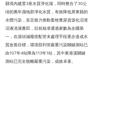
縣境內建置3座水質淨化場，同時整合了30公
頃的萬年濕地群淨化水質，有效降低屏東縣的
水體污染，並且致力推動畜牧糞尿資源化沼渣
沼液澆灌農田，目前核准通過家數為全國第
一，在源頭減廢搭配管末處理手段逐步達成水
質改善目標，環境部列管嚴重污染關鍵測站已
由107年4站降為113年1站，其中東港溪關鍵
測站已完全脫離嚴重污染，成效卓著。