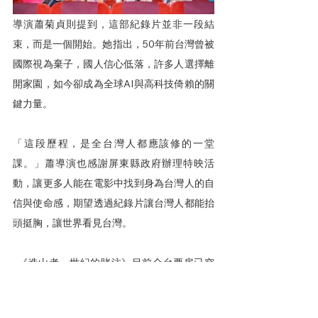
導演蕭菊貞則提到，這部紀錄片並非一段結
束，而是一個開始。她指出，50年前台灣曾被
國際視為棄子，國人信心低落，許多人選擇離
開家園，如今卻成為全球AI與高科技倚賴的關
鍵力量。
「這段歷程，是全台灣人都應該修的一堂
課。」蕭導演也感謝屏東縣政府辦理特映活
動，讓更多人能在電影中找到身為台灣人的自
信與使命感，期望透過紀錄片讓台灣人都能抬
頭挺胸，讓世界看見台灣。
  《造山者－世紀的賭注》目前全台票房已突
破1500萬元，觀影人次累計逾5萬人，為台灣
紀錄片寫下新的里程碑。更多相關資訊可至官