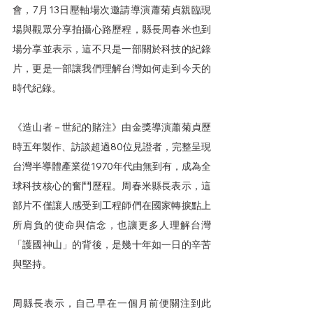
會，7月13日壓軸場次邀請導演蕭菊貞親臨現
場與觀眾分享拍攝心路歷程，縣長周春米也到
場分享並表示，這不只是一部關於科技的紀錄
片，更是一部讓我們理解台灣如何走到今天的
時代紀錄。
《造山者－世紀的賭注》由金獎導演蕭菊貞歷
時五年製作、訪談超過80位見證者，完整呈現
台灣半導體產業從1970年代由無到有，成為全
球科技核心的奮鬥歷程。周春米縣長表示，這
部片不僅讓人感受到工程師們在國家轉捩點上
所肩負的使命與信念，也讓更多人理解台灣
「護國神山」的背後，是幾十年如一日的辛苦
與堅持。
周縣長表示，自己早在一個月前便關注到此