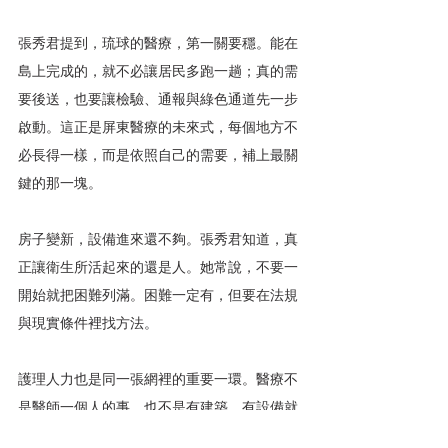
張秀君提到，琉球的醫療，第一關要穩。能在
島上完成的，就不必讓居民多跑一趟；真的需
要後送，也要讓檢驗、通報與綠色通道先一步
啟動。這正是屏東醫療的未來式，每個地方不
必長得一樣，而是依照自己的需要，補上最關
鍵的那一塊。
房子變新，設備進來還不夠。張秀君知道，真
正讓衛生所活起來的還是人。她常說，不要一
開始就把困難列滿。困難一定有，但要在法規
與現實條件裡找方法。
護理人力也是同一張網裡的重要一環。醫療不
是醫師一個人的事，也不是有建築、有設備就
會自行運轉。屏東推動護理人力補助，鼓勵新