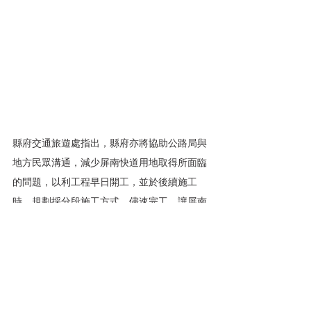
縣府交通旅遊處指出，縣府亦將協助公路局與
地方民眾溝通，減少屏南快道用地取得所面臨
的問題，以利工程早日開工，並於後續施工
時，規劃採分段施工方式，儘速完工，讓屏南
地區的交通建設更加完整。
報點多