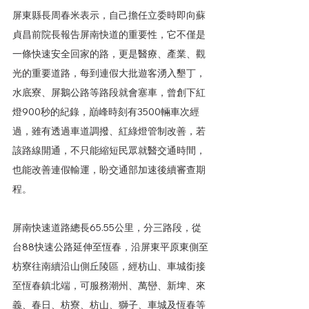
屏東縣長周春米表示，自己擔任立委時即向蘇
貞昌前院長報告屏南快道的重要性，它不僅是
一條快速安全回家的路，更是醫療、產業、觀
光的重要道路，每到連假大批遊客湧入墾丁，
水底寮、屏鵝公路等路段就會塞車，曾創下紅
燈900秒的紀錄，巔峰時刻有3500輛車次經
過，雖有透過車道調撥、紅綠燈管制改善，若
該路線開通，不只能縮短民眾就醫交通時間，
也能改善連假輸運，盼交通部加速後續審查期
程。
屏南快速道路總長65.55公里，分三路段，從
台88快速公路延伸至恆春，沿屏東平原東側至
枋寮往南續沿山側丘陵區，經枋山、車城銜接
至恆春鎮北端，可服務潮州、萬巒、新埤、來
義、春日、枋寮、枋山、獅子、車城及恆春等