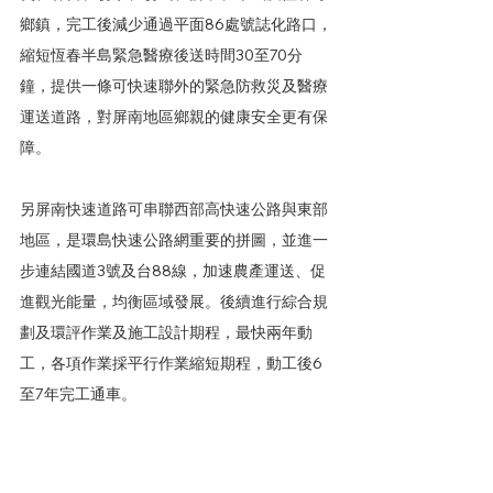
鄉鎮，完工後減少通過平面86處號誌化路口，
縮短恆春半島緊急醫療後送時間30至70分
鐘，提供一條可快速聯外的緊急防救災及醫療
運送道路，對屏南地區鄉親的健康安全更有保
障。
另屏南快速道路可串聯西部高快速公路與東部
地區，是環島快速公路網重要的拼圖，並進一
步連結國道3號及台88線，加速農產運送、促
進觀光能量，均衡區域發展。後續進行綜合規
劃及環評作業及施工設計期程，最快兩年動
工，各項作業採平行作業縮短期程，動工後6
至7年完工通車。