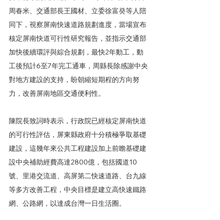
周春米、交通部長王國材、立委徐富癸等人陪
同下，視察屏南快速道路規劃進度，當場宣布
核定屏南快道可行性研究報告，並指示交通部
加快後續環評與綜合規劃，最快2年動工，動
工後預計6至7年完工通車，周縣長除感謝中央
對地方建設的支持，盼朝縮短期程的方向努
力，改善屏南地區交通便利性。
陳院長致詞時表示，行政院已經核定屏南快道
的可行性評估，屏東縣政府十分積極爭取基礎
建設，這幾年來公共工程建設加上前瞻基礎建
設中央補助經費高達2800億，包括國道10
號、里港交流道、高屏第二快速道路、台九線
等多方改善工程，中央目標是建立高快速鐵路
網、公路網，以達成台灣一日生活圈。