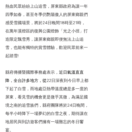
熱血民眾紛紛上山追雪，屏東縣政府為讓一年
四季如春，甚至冬季仍艷陽傲人的屏東鄉親們
感受雪國場景，將於24日晚間18時至21時，
在萬年溪燈區的復興公園燈飾「光之小徑」打
造限定飄雪秀，讓屏東鄉親即便無法上山追
雪，也能有獨特的賞雪體驗，歡迎民眾前來一
起踏雪!
縣府傳播暨國際事務處表示，
近日氣溫直直
降，全台許多地方，從
22日深夜到今日早上都
下起了白雪，而地處亞熱帶溫度總是多一度的
屏東，看見雪的機會更是微乎其微，為滿足國
境之南的追雪族們，縣府團隊將於24日晚間，
每半小時降下一場夢幻的白雪之夜，期待讓在
地居民與到訪遊客們擁有一場難忘的冬日饗
宴。