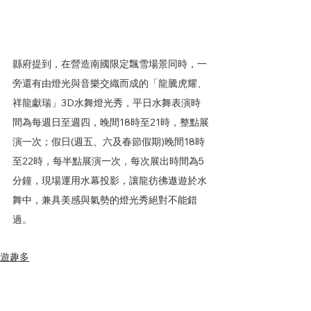
縣府提到，在營造南國限定飄雪場景同時，一
旁還有由燈光與音樂交織而成的「龍騰虎耀、
祥龍獻瑞」3D水舞燈光秀，平日水舞表演時
間為每週日至週四，晚間18時至21時，整點展
演一次；假日(週五、六及春節假期)晚間18時
至22時，每半點展演一次，每次展出時間為5
分鐘，現場運用水幕投影，讓龍彷彿遨遊於水
舞中，兼具美感與氣勢的燈光秀絕對不能錯
過。
遊趣多
好事亮點