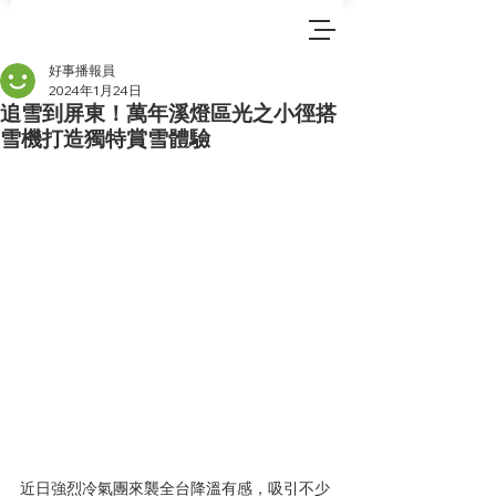
好事播報員
2024年1月24日
追雪到屏東！萬年溪燈區光之小徑搭
雪機打造獨特賞雪體驗
近日強烈冷氣團來襲全台降溫有感，吸引不少