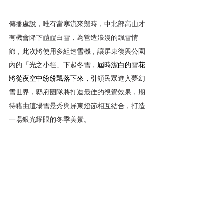
傳播處說，唯有當寒流來襲時，中北部高山才
有機會降下皚皚白雪，為營造浪漫的飄雪情
節，此次將使用多組造雪機，讓屏東復興公園
內的「光之小徑」下起冬雪，
屆時潔白的雪花
將從夜空中纷纷飄落下來，
引領民眾進入夢幻
雪世界
，
縣府團隊將打造最佳的視覺效果，期
待藉由這場雪景秀與屏東燈節相互結合，打造
一場銀光耀眼的冬季美景。