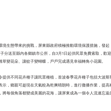
環境生態帶來的挑戰，屏東縣政府積極推動環境保護措施，發起
種子分送至縣內各鄉鎮市公所，自3月1日起供民眾免費索取，歡
雜草變花朵、讓蚊子變蝴蝶，戶戶完成遇見幸福轉角小花園。
令提供不同花卉種子讓民眾種植，首波春季花卉種子包括大波斯
表示，鄉親可趁現在天氣較為乾爽晴朗時，進行撒播作業，提高
，將每個角落都變成美麗的花海，讓屏東成為一個令人流連忘返