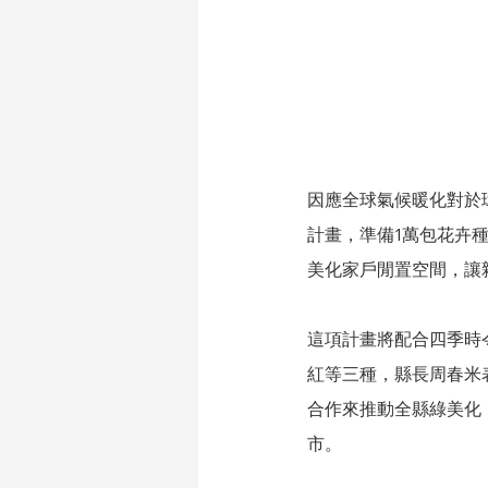
因應全球氣候暖化對於
計畫，準備1萬包花卉
美化家戶閒置空間，讓
這項計畫將配合四季時
紅等三種，縣長周春米
合作來推動全縣綠美化
市。