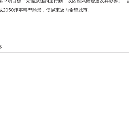
第13項目標「完備減緩調適行動，以因應氣候變遷及其影響」，
成2050淨零轉型願景，使屏東邁向希望城市。
多