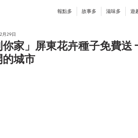
報點多
故事多
滋味多
遊
年2月29日
到你家」屏東花卉種子免費送 
開的城市