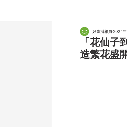
好事播報員
2024
「花仙子
造繁花盛