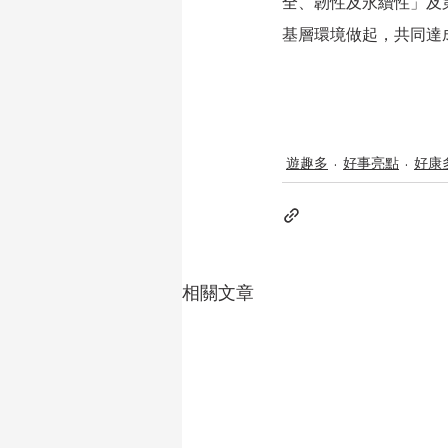
全、韌性及永續性」及
基層環境做起，共同達
遊趣多
好事亮點
好康
相關文章