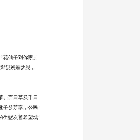
「花仙子到你家」
迎鄉親踴躍參與，
菊、百日草及千日
種子發芽率，公民
的生態友善希望城