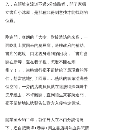
入，在距離交流道不過5分鐘路程，開了家獨
立書店小沐屋，是那種非得刻意找才能找到的
位置。
剛進門，爽朗的「大樹」對於造訪的來客，一
面吃街上買回來的臭豆腐，邊聊政府的補助、
書店的處境，口述親身遇到的困境，「書店會
開在新埤，還在巷子裡，怎麼不開在潮
州？！」，當時銀行毫不留情給了最現實的評
估，想當然地打了回票……熱絡的氣氛溢滿整
個空間，一旁的店狗貝貝就在這股特殊氣味中
兜來繞去，不肯離開，直到陌生來客跨進門，
毫不留情地以吠聲告知對方入侵特定領域。
開業至今約半年，就怕外人在不由分說情況
下，逕自把新埤+巷弄+獨立書店與熱血與悲情