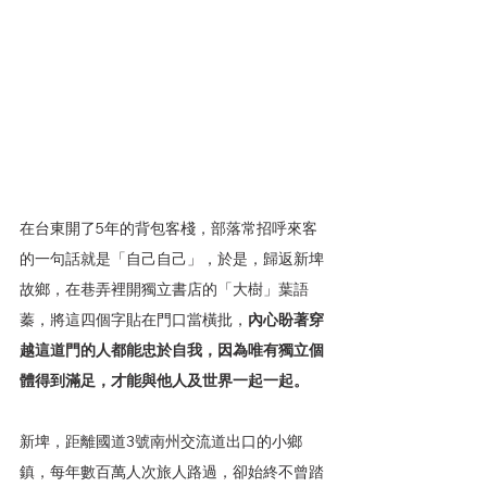
在台東開了5年的背包客棧，部落常招呼來客
的一句話就是「自己自己」，於是，歸返新埤
故鄉，在巷弄裡開獨立書店的「大樹」葉語
蓁，將這四個字貼在門口當橫批，
內心盼著穿
越這道門的人都能忠於自我，因為唯有獨立個
體得到滿足，才能與他人及世界一起一起。
新埤，距離國道3號南州交流道出口的小鄉
鎮，每年數百萬人次旅人路過，卻始終不曾踏