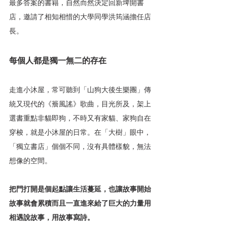
最多答案的書籍，自然而然決定回新埤開書
店，邀請了相知相惜的大學同學洪筠涵擔任店
長。
每個人都是獨一無二的存在
走進小沐屋，常可聽到「山狗大後生樂團」傳
統又現代的《簷風謠》歌曲，目光所及，架上
選書重點非貓即狗，不時又有家貓、家狗自在
穿梭，就是小沐屋的日常。在「大樹」眼中，
「獨立書店」個個不同，沒有具體樣貌，無法
想像的空間。
把門打開是個起點讓生活蔓延，也讓故事開始
故事就會累積而且一直進來給了巨大的力量用
相遇說故事，用故事寫詩。