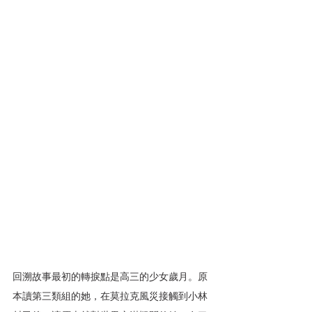
回溯故事最初的轉捩點是高三的少女歲月。原
本讀第三類組的她，在莫拉克風災接觸到小林