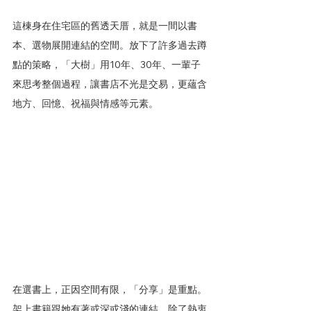
這棟身在住宅區的舊透天厝，就是一間以書
本、選物展開連結的空間。放下了許多過去蹲
點的策略，「大樹」用10年、30年、一輩子
來思考整個過程，讓書店不光是交易，更蘊含
地方、回憶、祝福與情感等元素。
在選書上，正因空間有限，「分享」是重點。
架上書籍跟她有著或深或淺的連結，除了熱衷