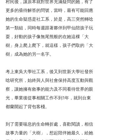
村民後，讓原本就對世界充滿疑問的她，有了
更多的亟待解答的問號，當時，最有可能回應
她的生命疑惑是社工系，於是，高三突然轉唸
第一類組，同時每週跟著夥伴到甲仙陪孩子玩
耍，好動的孩子像無尾熊般的在她這棵「大
樹」身上爬上爬下，就這樣，孩子們取的「大
樹」成為她的另一名字。
考上東吳大學社工系，後又到世新大學社發所
唸研究所，始終與人與社會保持高度互動與觀
察，讓她擁有敘事的能力及不同看待世界的眼
光，畢業後從事相關工作不到1年，就到台東
都蘭開起了背包客棧。
到了需要喘息的生命轉折處，喜歡閱讀，相信
故事力量的「大樹」，想起陪伴她最久，給她