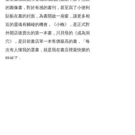
的圖像書，對於有感的書刊，甚至寫了小便利
貼黏在書的封面，為書開啟一扇窗，讓更多相
近的靈魂有觸碰的機會，《小輓》，是正式對
外開店後賣出的第一本書，川貝母的《成為洞
穴》，是目前書店單一本售價最高的書，「每
次有人懂我的選書，就是我在書店裡最快樂的
時候了」。
開一間這樣的店，這條路是自己選擇的，也有
做好可能失敗被淘汰的心理準備，「大樹」回
顧過去大半年，每天都有不同的事發生，「有
辛苦、挑戰……光是店面花費跟員工薪水就有
很大壓力，補助根本拿不到最後也是貸款，賣
書這件事又要面臨諸多挑戰……書店圈談到不
行的事情，都有發生在我身上，悲情嗎？但這
就是現實，沒辦法跟大通路競爭就是現實，消