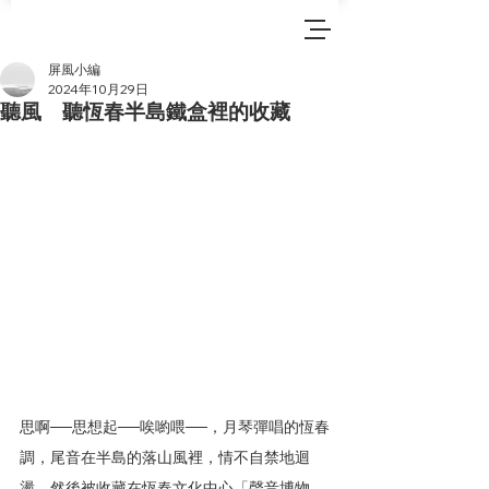
屏風小編
2024年10月29日
聽風 聽恆春半島鐵盒裡的收藏
思啊──思想起──唉喲喂──，月琴彈唱的恆春
調，尾音在半島的落山風裡，情不自禁地迴
盪，然後被收藏在恆春文化中心「聲音博物