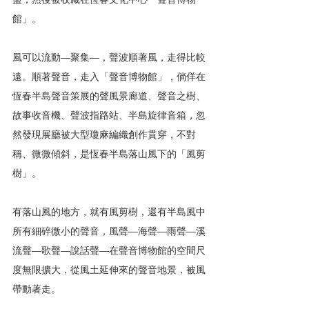
館」。
風可以流動―聚集―，聲波順著風，走得比較
遠。順著聲音，走入「聲音博物館」，倘佯在
恆春半島聲音策展的聲風景廊道、聲音之樹、
故事收音機、聲波指路站、半島旋律音箱，忽
然發現展廳被大型瓊麻編織創作貫穿，不對
稱、微微傾斜，是恆春半島落山風下的「風剪
樹」。
有落山風的地方，就有風剪樹，還有半島風中
所有細碎微小的聲音，風聲―海聲―雨聲―溪
流聲―歌聲―說話聲―在聲音博物館的空間尺
度無限擴大，從風土延伸來的聲音地景，被風
帶動著走。