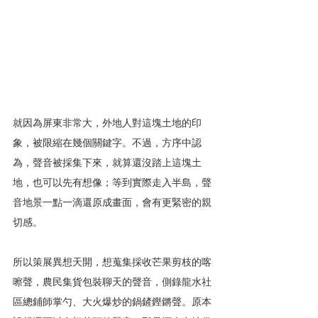
就因為屏東非常大，外地人對這塊土地的印
象，被限縮在幾個關鍵字。不過，方序中認
為，聲音被採集下來，就算還沒踏上這塊土
地，也可以先有想像；等到實際走入半島，聲
音地景一點一滴還原成畫面，會有更緊密的親
切感。
所以策展異想天開，想蒐集採收芒果剪枝的喀
嚓聲，農民集貨包裝聊天的聲音，側錄龍水社
區總鋪師掌勺、大火爆炒的鍋鏟鏗鏘聲。原本