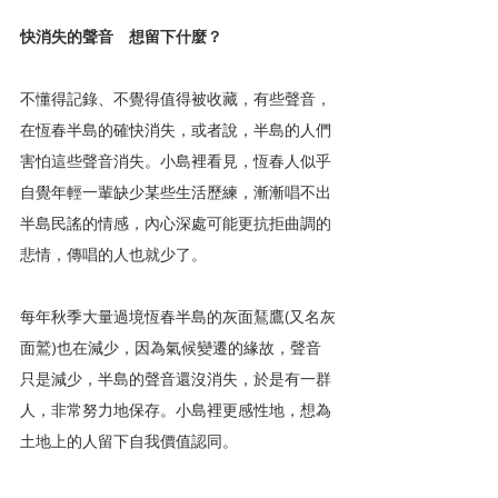
快消失的聲音　想留下什麼？
不懂得記錄、不覺得值得被收藏，有些聲音，
在恆春半島的確快消失，或者說，半島的人們
害怕這些聲音消失。小島裡看見，恆春人似乎
自覺年輕一輩缺少某些生活歷練，漸漸唱不出
半島民謠的情感，內心深處可能更抗拒曲調的
悲情，傳唱的人也就少了。
每年秋季大量過境恆春半島的灰面鵟鷹(又名灰
面鷲)也在減少，因為氣候變遷的緣故，聲音
只是減少，半島的聲音還沒消失，於是有一群
人，非常努力地保存。小島裡更感性地，想為
土地上的人留下自我價值認同。