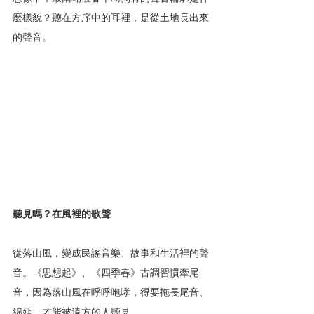
麼樣貌？聽在方序中的耳裡，是從土地長出來
的聲音。
聽見嗎？在風裡的歌聲
從落山風，變成民謠音樂、故事和生活裡的聲
音。《思想起》、《四季春》古調習慣牽尾
音，因為落山風在呼呼咆哮，得要拖長尾音、
綿延，才能被遠方的人聽見。