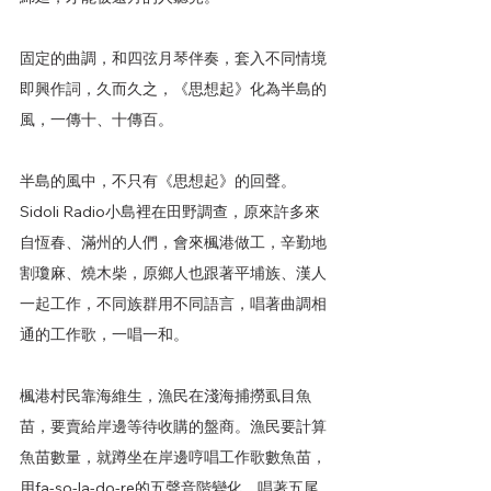
固定的曲調，和四弦月琴伴奏，套入不同情境
即興作詞，久而久之，《思想起》化為半島的
風，一傳十、十傳百。
半島的風中，不只有《思想起》的回聲。
Sidoli Radio小島裡在田野調查，原來許多來
自恆春、滿州的人們，會來楓港做工，辛勤地
割瓊麻、燒木柴，原鄉人也跟著平埔族、漢人
一起工作，不同族群用不同語言，唱著曲調相
通的工作歌，一唱一和。
楓港村民靠海維生，漁民在淺海捕撈虱目魚
苗，要賣給岸邊等待收購的盤商。漁民要計算
魚苗數量，就蹲坐在岸邊哼唱工作歌數魚苗，
用fa-so-la-do-re的五聲音階變化，唱著五尾