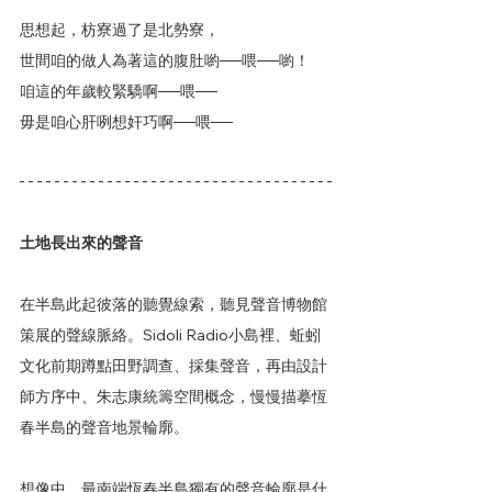
思想起，枋寮過了是北勢寮，
世間咱的做人為著這的腹肚喲──喂──喲！
咱這的年歲較緊驕啊──喂──
毋是咱心肝咧想奸巧啊──喂──
土地長出來的聲音 
在半島此起彼落的聽覺線索，聽見聲音博物館
策展的聲線脈絡。Sidoli Radio小島裡、蚯蚓
文化前期蹲點田野調查、採集聲音，再由設計
師方序中、朱志康統籌空間概念，慢慢描摹恆
春半島的聲音地景輪廓。
想像中，最南端恆春半島獨有的聲音輪廓是什