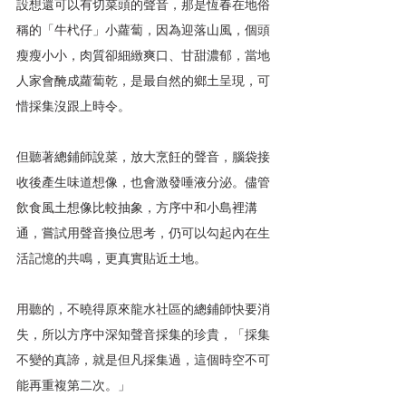
設想還可以有切菜頭的聲音，那是恆春在地俗
稱的「牛杙仔」小蘿蔔，因為迎落山風，個頭
瘦瘦小小，肉質卻細緻爽口、甘甜濃郁，當地
人家會醃成蘿蔔乾，是最自然的鄉土呈現，可
惜採集沒跟上時令。
但聽著總鋪師說菜，放大烹飪的聲音，腦袋接
收後產生味道想像，也會激發唾液分泌。儘管
飲食風土想像比較抽象，方序中和小島裡溝
通，嘗試用聲音換位思考，仍可以勾起內在生
活記憶的共鳴，更真實貼近土地。
用聽的，不曉得原來龍水社區的總鋪師快要消
失，所以方序中深知聲音採集的珍貴，「採集
不變的真諦，就是但凡採集過，這個時空不可
能再重複第二次。」