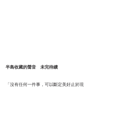
半島收藏的聲音　未完待續
「沒有任何一件事，可以斷定美好止於現
在。」方序中說，但花了時間紀錄、採集整個
過程，應該可以保留某些悸動，交給以後細細
感受。
那，恆春半島最重要的收藏是什麼？小島裡覺
得是與人有關的口述故事，會因為長輩消逝而