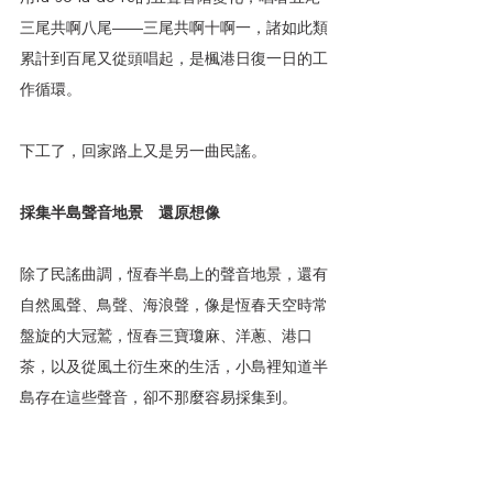
三尾共啊八尾――三尾共啊十啊一，諸如此類
累計到百尾又從頭唱起，是楓港日復一日的工
作循環。
下工了，回家路上又是另一曲民謠。
採集半島聲音地景　還原想像
除了民謠曲調，恆春半島上的聲音地景，還有
自然風聲、鳥聲、海浪聲，像是恆春天空時常
盤旋的大冠鷲，恆春三寶瓊麻、洋蔥、港口
茶，以及從風土衍生來的生活，小島裡知道半
島存在這些聲音，卻不那麼容易採集到。