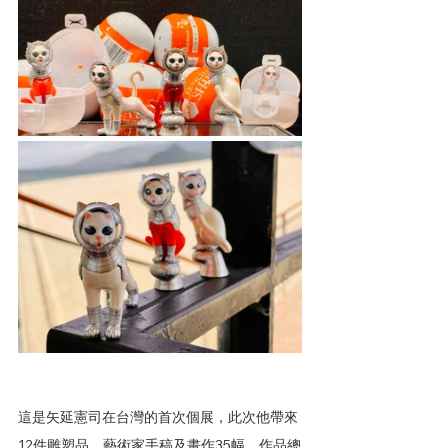
這是矢延憲司在台灣的首次個展，此次他帶來
12件雕塑品、藝術家手稿及畫作35幅，作品總