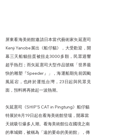
屏東看海美術館邀請日本當代藝術家矢延憲司
Kenji Yanobe展出《船仔貓》，大受歡迎，開
幕三天船貓扭蛋被扭走3000多顆，民眾迴響
超乎熱烈；而矢延憲司大型作品號稱「世界最
快的雕塑『Speeder』」，海運船期先前因颱
風延宕，也終於運抵台灣，23日起與民眾見
面，預料將再掀起一波熱潮。
矢延憲司《SHIPʼS CAT in Pingtung》船仔貓
特展於8月19日起在看海美術館登場，開幕當
天就吸引爆多人潮。看海美術館位在國境之南
的車城鄉，被稱為「遠的要命的美術館」，傳