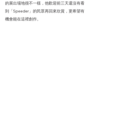
的展出場地很不一樣，他歡迎前三天還沒有看
到「Speeder」的民眾再回來欣賞，更希望有
機會能在這裡創作。
矢延憲司《SHIPʼS CAT in Pingtung》船仔貓
展期至11月19日止。更多展覽資訊請至
周春米
縣長臉書、
屏東縣政府傳播暨國際事務處
臉
書、
落山風之吹風看海地
臉書或
「SHIPʼS 