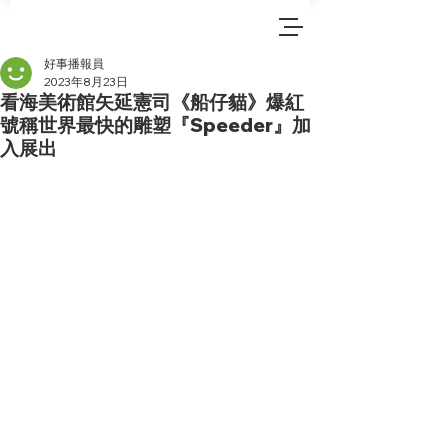
好事播報員
2023年8月23日
看海美術館矢延憲司《船仔貓》爆紅
號稱世界最快的雕塑『Speeder』加
入展出