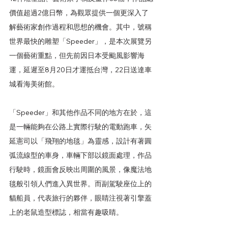
價值超過2億日幣，為觀眾提供一個更深入了
解藝術家創作過程和思想的機會。其中，號稱
世界最快的雕塑「Speeder」，是本次展覽另
一個藝術重點，但先前因日本受颱風影響海
運，延遲至8月20日才運抵台灣，22日送達車
城看海美術館。
「Speeder」和其他作品不同的地方在於，這
是一輛能夠在公路上實際行駛的電動跑車，矢
延憲司以「飛翔的地毯」為靈感，設計有著圓
弧流線型的車身，車輛下部以鏡面處理，作品
行駛時，鏡面會反映出周圍的風景，像魔法地
毯般引領人們進入異世界。而副駕駛座位上的
貓船員，代表旅行的夥伴，眼睛注視著引擎蓋
上的老鼠造型標誌，相當有趣吸睛。