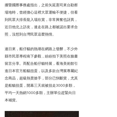
播暨國際事務處指出，之前矢延憲司來台勘察
場地時，曾經擔心這裡大眾運輸不便捷，但看
到民眾大排長龍入場欣賞，非常興奮也訝異，
近日他北上訪友，連走在路上都被認出要求合
照，沒想到台灣民眾這麼熱情。
連日來，船仔貓的熱潮在網路上發酵，不少外
縣市民眾專程南下參觀，紛紛拍下美照在臉書
留言分享。而配合船仔貓特展，看海美術館引
進日本官方船貓扭蛋，以及多款台灣展專屬紀
念商品，超級熱賣搶手，部分已快斷貨，尤其
是船貓扭蛋，開幕三天就被扭走3000多顆，
平均一天熱銷1000多顆，主辦單位趕緊向日
本補貨。