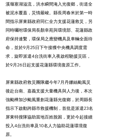
溪堰塞湖溢流，洪水瞬間淹入光復鄉，街道全
被泥水覆蓋，災情嚴峻。縣長周春米於第一時
間指示屏東縣政府同仁全力支援花蓮救災，另
同時囑咐環保局長顏幸苑與環境部、花蓮縣政
府保持連繫，環保局之應變機具及車輛全面待
命，並於9月25日下午接獲中央機具調度需
求，旋即派遣4台洗街車入夜啟程馳援災區，
於9月26日起支援花蓮縣環境復原工作。
屏東縣政府救災團隊繼今年7月丹娜絲颱風災
後赴台南、嘉義支援大量機具與人力後，本次
強颱樺加沙颱風重創花蓮縣光復鄉，於周縣長
指示下啟動跨縣市救援機制，首批是派遣23名
屏東特搜隊協助當地百姓脫困，更於今起接續
投入4台洗街車及10名人力協助花蓮環境復
原。