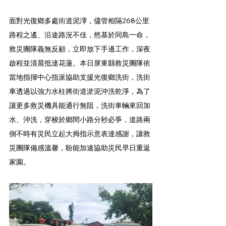
面對光復鄉多處街道泥濘，儘管相隔268公里
路程之遙、沿途路況不佳，然基於同島一命，
救災團隊義無反顧，立即放下手邊工作，深夜
啟程並清晨抵達花蓮。本日屏東縣救災團隊依
當地指揮中心指派協助支援光復鄉洗街，洗街
車透過以強力水柱將街道淤泥沖洗乾淨，為了
讓更多救災機具能通行無阻，洗街車輛來回加
水、沖洗，穿梭於鄉間小路分秒必爭，道路兩
側不時有災民立起大拇指示意表達感謝，讓救
災團隊備感溫馨，盼能加速協助災民早日重返
家園。