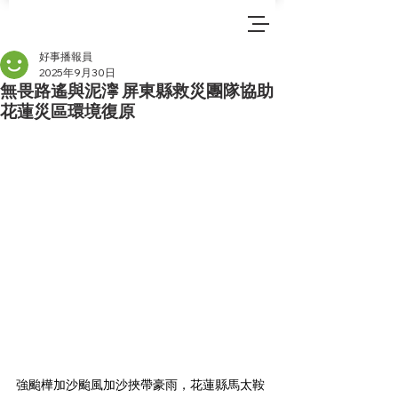
好事播報員
2025年9月30日
無畏路遙與泥濘 屏東縣救災團隊協助
花蓮災區環境復原
強颱樺加沙颱風加沙挾帶豪雨，花蓮縣馬太鞍