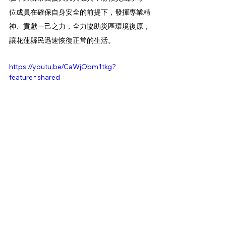
位成員在確保自身安全的前提下，發揮專業精
神、貢獻一己之力，全力協助災區環境復原，
讓花蓮縣民迅速恢復正常的生活。
https://youtu.be/CaWjObm1tkg?
feature=shared
報點多
好事亮點