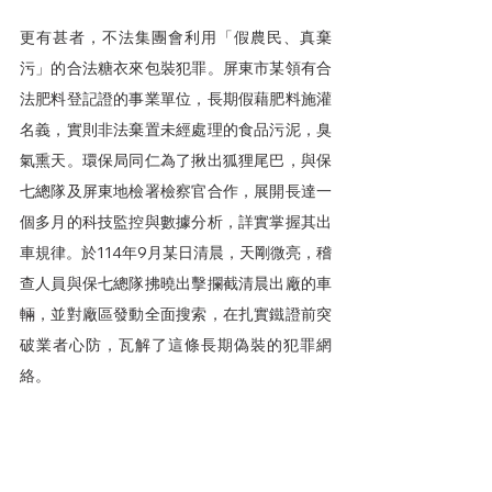
更有甚者，不法集團會利用「假農民、真棄
污」的合法糖衣來包裝犯罪。屏東市某領有合
法肥料登記證的事業單位，長期假藉肥料施灌
名義，實則非法棄置未經處理的食品污泥，臭
氣熏天。環保局同仁為了揪出狐狸尾巴，與保
七總隊及屏東地檢署檢察官合作，展開長達一
個多月的科技監控與數據分析，詳實掌握其出
車規律。於114年9月某日清晨，天剛微亮，稽
查人員與保七總隊拂曉出擊攔截清晨出廠的車
輛，並對廠區發動全面搜索，在扎實鐵證前突
破業者心防，瓦解了這條長期偽裝的犯罪網
絡。