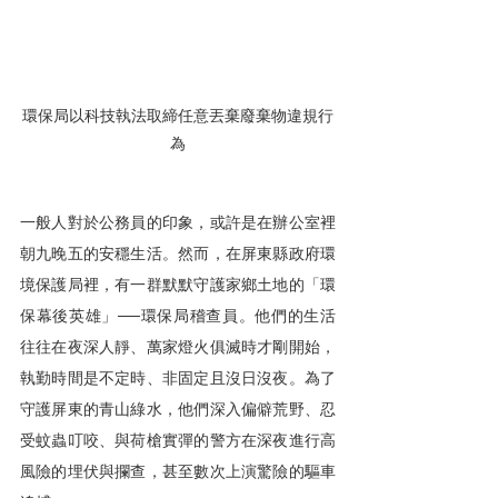
環保局以科技執法取締任意丟棄廢棄物違規行
為
一般人對於公務員的印象，或許是在辦公室裡
朝九晚五的安穩生活。然而，在屏東縣政府環
境保護局裡，有一群默默守護家鄉土地的「環
保幕後英雄」──環保局稽查員。他們的生活
往往在夜深人靜、萬家燈火俱滅時才剛開始，
執勤時間是不定時、非固定且沒日沒夜。為了
守護屏東的青山綠水，他們深入偏僻荒野、忍
受蚊蟲叮咬、與荷槍實彈的警方在深夜進行高
風險的埋伏與攔查，甚至數次上演驚險的驅車