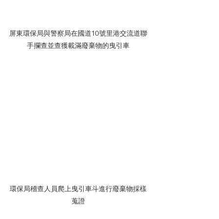
屏東環保局與警察局在國道10號里港交流道聯
手攔查並查獲載滿廢棄物的曳引車
環保局稽查人員爬上曳引車斗進行廢棄物採樣
蒐證