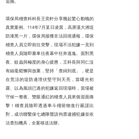
追捕。
環保局稽查科科長王奕軒分享幾起驚心動魄的
真實案例。114年7月某日凌晨，高屏溪大洲堤
防漆黑一片，環保局接獲非法回填通報，環保
稽查人員立即前往突擊，現場不法犯嫌一見到
稽查人員隨即棄車往夜幕中狂奔逃逸。面對黑
夜、蚊蟲與極度的身心疲憊，王科長與同仁沒
有絲毫鬆懈與放棄，堅持「查緝到底」，硬是
在荒涼的堤防邊埋伏堅守到天亮，當曙光初
露、以為風頭已過的犯嫌返回現場時，當場被
守候一整夜、雙眼通紅的稽查人員來個迎面痛
擊！稽查員隨即透過車斗殘留物進行嚴謹比
對，成功聯繫保七總隊聲請拘票逮捕犯嫌並依
法查扣機具，全案移送法辦。