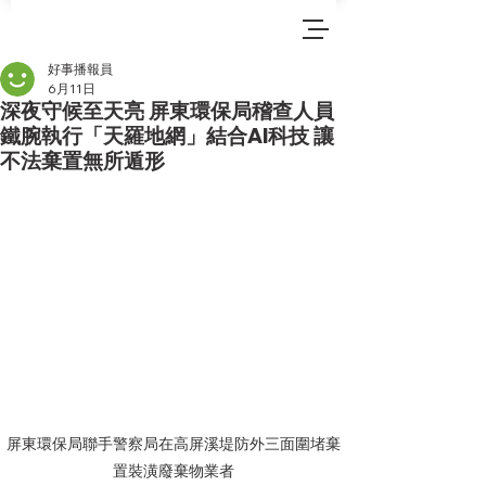
好事播報員
6月11日
深夜守候至天亮 屏東環保局稽查人員
鐵腕執行「天羅地網」結合AI科技 讓
不法棄置無所遁形
屏東環保局聯手警察局在高屏溪堤防外三面圍堵棄
置裝潢廢棄物業者