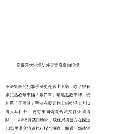
高屏溪大洲堤防外棄置廢棄物現場
不法集團的犯罪手法更是層出不窮，除了曾有
嫌犯貼心幫車輛「戴口罩」噴黑遮蔽車牌，或
利用「千層派」手法在廢棄物上鋪乾淨土方以
掩人耳目外，更有集團偽造合法文件企圖過
關。114年8月某日晚間，環保局與警方在國道
10號里港交流道執行聯合攔查，攔獲一部載滿