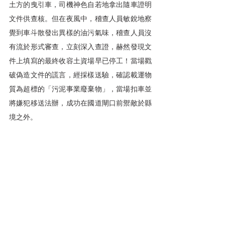
土方的曳引車，司機神色自若地拿出隨車證明
文件供查核。但在夜風中，稽查人員敏銳地察
覺到車斗散發出異樣的油污氣味，稽查人員沒
有流於形式審查，立刻深入查證，赫然發現文
件上填寫的最終收容土資場早已停工！當場戳
破偽造文件的謊言，經採樣送驗，確認載運物
質為超標的「污泥事業廢棄物」，當場扣車並
將嫌犯移送法辦，成功在國道閘口前禦敵於縣
境之外。