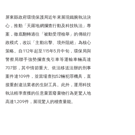
屏東縣政府環境保護局近年來展現鐵腕執法決
心，推動「天羅地網攔查行動及科技執法」專
案，徹底翻轉過往「被動受理檢舉」的傳統行
政模式，改以「主動出擊、境外阻絕」為核心
策略。自112年起至115年5月中旬，環保局與
警察局聯手強勢攔查曳引車等運輸車輛高達
707部，其中情節重大、依法移送法辦的刑事
案件達109件，並當場查扣52輛犯罪機具，直
接重創違法業者的生財工具。此外，運用科技
執法精準查獲的任意棄置廢棄物行為更驚人地
高達1,209件，展現驚人的稽查量能。