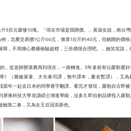
1台斤5百元最慘10塊。「現在市場是我開價。」黃淑女說，南台
例，北農交易價1公斤66元，換算1台斤約40元，但她開的價格
保障，不用擔心農藥檢驗超標，三倍價很合理吧。」她笑笑說，
草》（雅施萊著、大矢泰司譯，無中譯本，書名暫譯），又為
找當年一起去日本的同學逐字翻譯。看完才發現，蘿勒自古即被
到屏東科技大學攻讀碩士增進學能，沒多久即自創品牌投入蘿勒
她第二春，又為女王后冠添新色。     