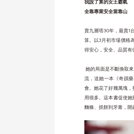
我說了算的女王霸氣
全靠專業安全當靠山
賣九層塔30年，最貴
算。以3月初市場價格為
得安心，安全、品質有
 她的局面是不斷換取來的，從老師變菜農再到現在，一路轉進。5年多前有位蘿勒愛好者遠從日本來臺交
流，送她一本《奇蹟藥
會。她花了好幾萬塊，
用很多。這本書促使她
麵條、抓餅到牙膏，開啟