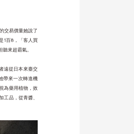
灣的交易價量她說了
是1百8，「客人買
但聽來超霸氣。
她帶來一次轉進機
視為藥用植物，效
加工品，從青醬、