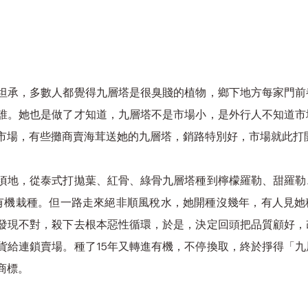
坦承，多數人都覺得九層塔是很臭賤的植物，鄉下地方每家門前
誰。她也是做了才知道，九層塔不是市場小，是外行人不知道市
市場，有些攤商賣海茸送她的九層塔，銷路特別好，市場就此打
頃地，從泰式打拋葉、紅骨、綠骨九層塔種到檸檬羅勒、甜羅勒
有機栽種。但一路走來絕非順風稅水，她開種沒幾年，有人見她
發現不對，殺下去根本惡性循環，於是，決定回頭把品質顧好，
貨給連鎖賣場。種了15年又轉進有機，不停換取，終於掙得「
商標。