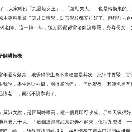
年了，大家叫她「九層塔女王」、「蘿勒夫人」，也是轉換來的
原本專科畢業打算赴日留學，語言學校都安排好了。但行前去台
科老師。這一轉十年，後期因覺得當老師沒尊嚴，身為長女，
子開耕耘機
當年還有髮禁，她覺得學生會不會唸書是其次，紀律才要緊，管
跟我說，學生是財神爺，別得罪他們」。但她覺得「老師也是有
已懷老二，而話不說辭職了。
」黃淑女說，是因周轉率高，種一個月即可收成。屏東天氣很好
地只要六千塊。「這錢連泡沫紅茶都弄不起來，但種九層塔，一
禮拜一輪。」她盤算後開始投入，拚到懷孕了還在田裡開中耕機