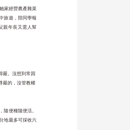
。她家經營農產雜菜
中旅遊，陪同學報
父親年長又需人幫
得嚴。沒想到常因
尊嚴的，沒管教權
，隨便種隨便活。
分地最多可採收六
。