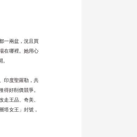
都一兩盆，況且買
場在哪裡。她用心
開。
、印度聖羅勒，共
種得好削價競爭。
改走王品、奇美、
九層塔女王」封號，