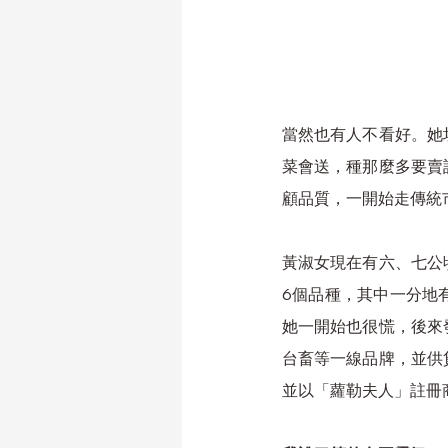
當然也有人不看好。她
菜會送，種那麼多要賣
顧品質，一開始走傳統
黃淑女現在有六、七公
6個品種，其中一分地
她一開始也很慌，後來
台畜等一線品牌，並供
並以「蘿勒夫人」註冊