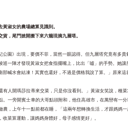
去黃淑女的農場總算見識到。
交貨，尾門掀開搬下來六籠現摘九層塔。
紀公園》出現，要價不菲，當然一眼認得。但九層塔究竟有多貴
梭巡一陣才發現黃淑女把食指擺嘴上，比出「噓」的手勢。她讓
南部喊水會結凍！其實也還好，不過是價格我說了算。」原來這
還有人開瑪莎拉蒂來交菜，只是你沒看到。」黃淑女笑說，種菜
點。一旁開賓士車的大哥點頭附和，他住高雄市，在萬巒有一分
做農，上午十一點前都在睡，「這兩年想轉換生活，才跟媽媽一
，收菜算運動，讓媽媽身體好，母子感情更好」。