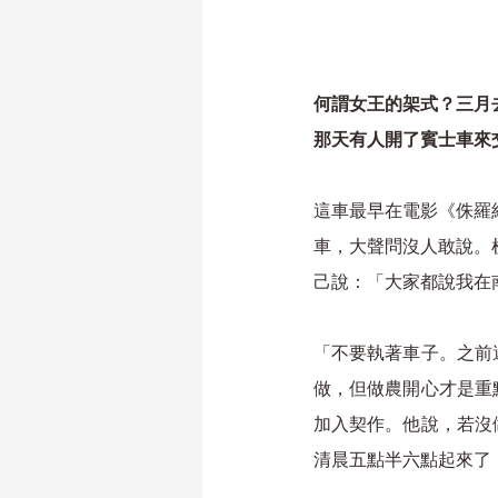
何謂女王的架式？三月
那天有人開了賓士車來
這車最早在電影《侏羅
車，大聲問沒人敢說。
己說：「大家都說我在
「不要執著車子。之前
做，但做農開心才是重
加入契作。他說，若沒
清晨五點半六點起來了