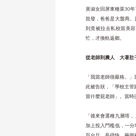
黃淑女回屏東種菜30
批發，爸爸是大盤商。
到竟被拉去私校當美容
忙，才換軌返鄉。
從老師到農人　大著肚
「我當老師很嚴格。」
此被告狀，「學校主管
當什麼屁老師」。當時
「後來會選種九層塔，
加上投入門檻低，一分
百台斤，長得快，兩個