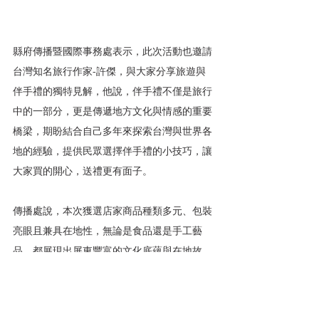
縣府傳播暨國際事務處表示，此次活動也邀請
台灣知名旅行作家-許傑，與大家分享旅遊與
伴手禮的獨特見解，他說，伴手禮不僅是旅行
中的一部分，更是傳遞地方文化與情感的重要
橋梁，期盼結合自己多年來探索台灣與世界各
地的經驗，提供民眾選擇伴手禮的小技巧，讓
大家買的開心，送禮更有面子。
傳播處說，本次獲選店家商品種類多元、包裝
亮眼且兼具在地性，無論是食品還是手工藝
品，都展現出屏東豐富的文化底蘊與在地故
事，縣府團隊將持續推廣屏東的物產與文化，
讓更多鄉親認識屏東的多樣魅力。本次得獎店
家資訊與活動詳情，請至活動官網查詢 