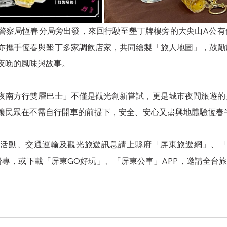
警察局恆春分局旁出發，來回行駛至墾丁牌樓旁的大尖山A公有
亦攜手恆春與墾丁多家調飲店家，共同繪製「旅人地圖」，鼓勵
夜晚的風味與故事。
夜南方行雙層巴士」不僅是觀光創新嘗試，更是城市夜間旅遊的
讓民眾在不需自行開車的前提下，安全、安心又盡興地體驗恆春
活動、交通運輸及觀光旅遊訊息請上縣府「屏東旅遊網」、「
專，或下載「屏東GO好玩」、「屏東公車」APP，邀請全台旅人乾