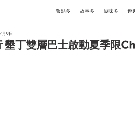
報點多
故事多
滋味多
遊
年7月9日
 墾丁雙層巴士啟動夏季限Chi