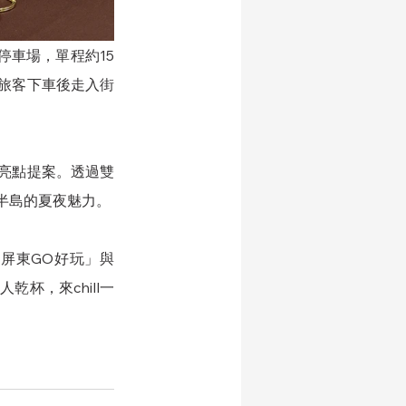
停車場，單程約15
旅客下車後走入街
亮點提案。透過雙
半島的夏夜魅力。
屏東GO好玩」與
杯，來chill一