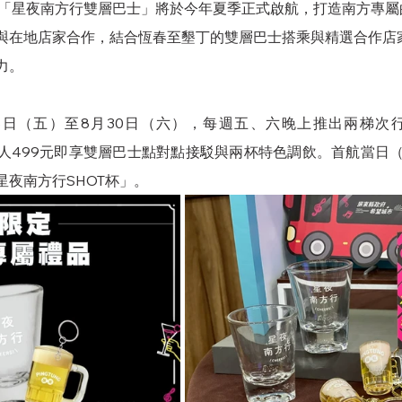
布「星夜南方行雙層巴士」將於今年夏季正式啟航，打造南方專屬
與在地店家合作，結合恆春至墾丁的雙層巴士搭乘與精選合作店
力。
8日（五）至8月30日（六），每週五、六晚上推出兩梯次
人499元即享雙層巴士點對點接駁與兩杯特色調飲。首航當日（
夜南方行SHOT杯」。