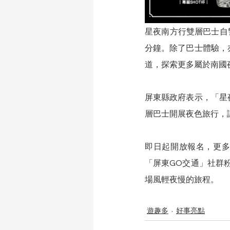
星夜南方行雙層巴士自
分鐘。除了巴士體驗，
道，探索更多屬於南國
屏東縣政府表示，「星
層巴士開展夜色旅行，
即日起開放報名，更多
「屏東GO交通」社群粉
場風輕夜慢的旅程。
遊趣多
好事亮點