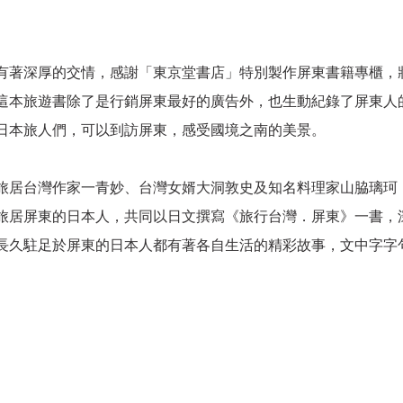
有著深厚的交情，感謝「東京堂書店」特別製作屏東書籍專櫃，
這本旅遊書除了是行銷屏東最好的廣告外，也生動紀錄了屏東人
日本旅人們，可以到訪屏東，感受國境之南的美景。
旅居台灣作家一青妙、台灣女婿大洞敦史及知名料理家山脇璃珂
旅居屏東的日本人，共同以日文撰寫《旅行台灣．屏東》一書，
長久駐足於屏東的日本人都有著各自生活的精彩故事，文中字字