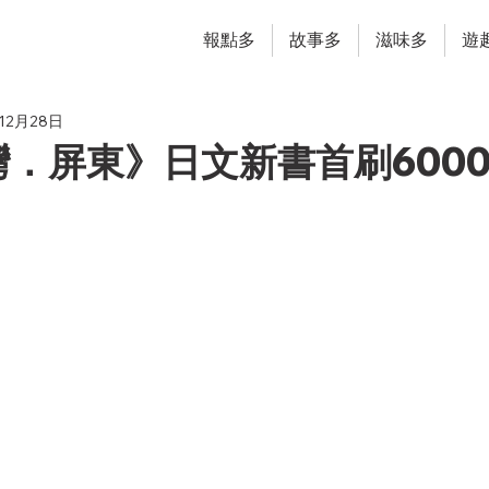
報點多
故事多
滋味多
遊
12月28日
．屏東》日文新書首刷600