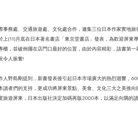
際事務處、交通旅遊處、文化處合作，邀集三位日本作家實地旅
於上(11)月底在日本著名書店「東京堂書店」發表，為歡迎屏東
專櫃，並破例擺在店門口最好的位置，由於內容精彩，該書第一刷
況令人振奮!
作人野島剛提到，新書發表後引起日本市場廣大的熱烈迴響，60
本讀者們的支持，更成功將屏東景點、美食、文化三大之美推向
度旅遊屏東，日本出版社決定加碼再版2000本，以滿足向隅的