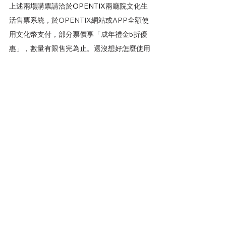
上述兩場購票請洽於
OPENTIX
兩廳院文化生
活售票系統，於OPENTIX網站或APP全額使
用文化幣支付，部分票價享「成年禮金5折優
惠」，數量有限售完為止。還沒想好怎麼使用
成年禮金嗎？一起進劇場享受交響樂及漫才的
魅力吧！
好康多
好事亮點
查看全部
相關文章