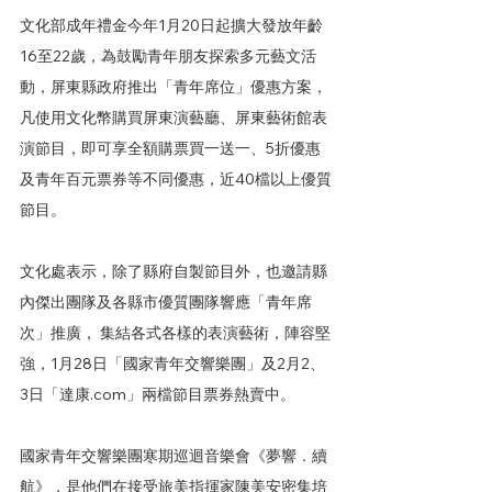
文化部成年禮金今年1月20日起擴大發放年齡
16至22歲，為鼓勵青年朋友探索多元藝文活
動，屏東縣政府推出「青年席位」優惠方案，
凡使用文化幣購買屏東演藝廳、屏東藝術館表
演節目，即可享全額購票買一送一、5折優惠
及青年百元票券等不同優惠，近40檔以上優質
節目。
文化處表示，除了縣府自製節目外，也邀請縣
內傑出團隊及各縣市優質團隊響應「青年席
次」推廣， 集結各式各樣的表演藝術，陣容堅
強，1月28日「國家青年交響樂團」及2月2、
3日「達康.com」兩檔節目票券熱賣中。
國家青年交響樂團寒期巡迴音樂會《夢響．續
航》，是他們在接受旅美指揮家陳美安密集培