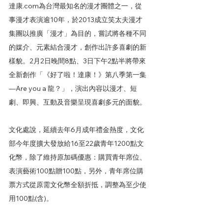
達康.com為台灣最知名的漫才團體之一，從
事漫才表演逾10年，於2013成立笑太夫漫才
集團以推廣「漫才」為目的，嘗試將各種不同
的媒介、元素結合漫才，創作出許多喜劇的新
樣貌。2月2日晚間8點、3日下午2點半將帶來
全新創作「《好了啦！達康！》第八季第一集
—Are you a 龍？」，演出內容以漫才、短
劇、即興、互動及音樂呈現喜劇多元的面貌。
文化處說，延續去年6月成年禮金熱度，文化
部今年度擴大發放給16至22歲青年1200點文
化幣，除了維持原加碼優惠：購買青年席位、
表演藝術100點贈100點，另外，青年席位購
票方式從原需文化幣全額折抵，調整為至少使
用100點(含)。