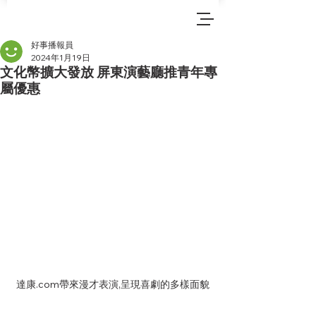
好事播報員
2024年1月19日
文化幣擴大發放 屏東演藝廳推青年專
屬優惠
達康.com帶來漫才表演,呈現喜劇的多樣面貌