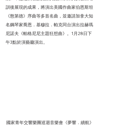
訓後展現的成果，將演出美國作曲家伯恩斯坦
《憨第德》序曲等多首名曲，並邀請加拿大知
名鋼琴家喬恩．基穆拉．帕克同台演出拉赫瑪
尼諾夫《帕格尼尼主題狂想曲》。1月28日下
午3點於演藝廳演出。
國家青年交響樂團巡迴音樂會《夢響．續航》