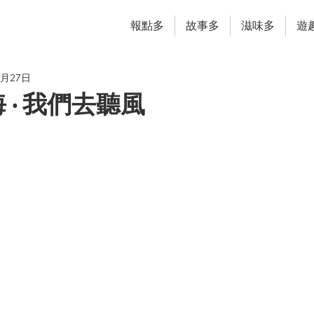
報點多
故事多
滋味多
遊
0月27日
 ‧ 我們去聽風