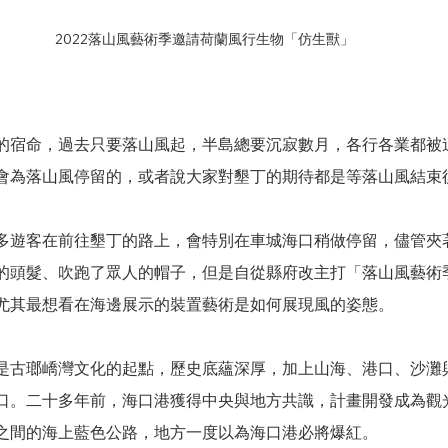
2022落山風藝術季邀請荷蘭風行生物「仿生獸」
的宿命，過去只要落山風起，半島總要沉寂數月，各行各業都被
會為落山風停留的，或者說大家對墾丁的期待都是等落山風結束
多遊客在前往墾丁的路上，會特別在車城海口稍做停留，儘管夾
的頭髮、吹跑了眾人的帽子，但是自從縣府改主打「落山風藝術
尤其最想看在海邊展示的裝置藝術是如何展現風的姿態。
是古瑯嶠灣文化的起點，歷史底蘊深厚，加上山海、港口、沙灘
口。二十多年前，海口港獲得中央與地方共識，計畫開發成為觀
之間的海上藍色公路，地方一度以為海口港必將爆紅。