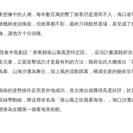
來想像中的人潮，每年數百萬的墾丁旅客仍是過而不入，海口港
雖幾經改頭換面，但效果都不彰，最終只得黯然退場，甚至成了
施，讓地方十分頭痛。
府在恆春半島劃設「屏東縣落山風風景特定區」，這項計畫讓縣府
造元素，正面迎擊或許才是最有利的方法；縣府在此大膽推出「
為幕、山海沙灘為舞台，加上風的流動因素，構成全新的藝術呈
藝術的逆勢操作反而意外地成功，首次推出就獲得高度好評；於
區綠帶動線，將這裡命名為「落山風之吹風看海地」，海口沙灘
變身為全國第一個看海美術館。