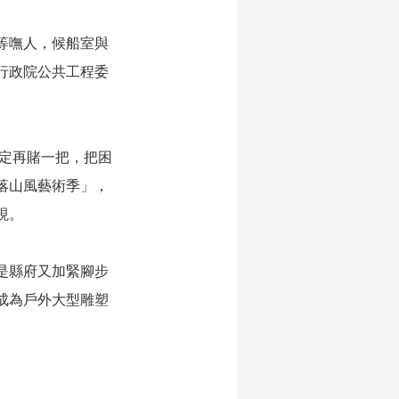
等嘸人，候船室與
行政院公共工程委
決定再賭一把，把困
落山風藝術季」，
現。
是縣府又加緊腳步
成為戶外大型雕塑