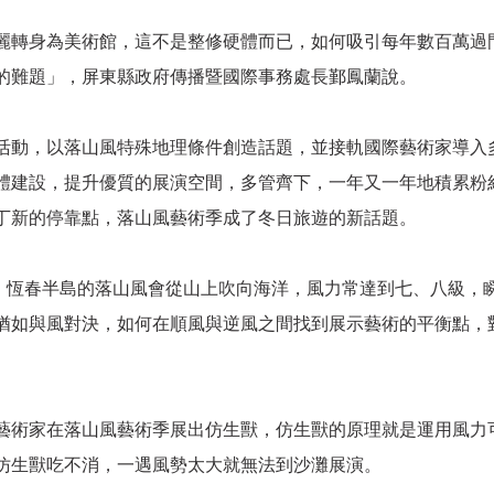
麗轉身為美術館，這不是整修硬體而已，如何吸引每年數百萬過
的難題」，屏東縣政府傳播暨國際事務處長鄞鳳蘭說。
活動，以落山風特殊地理條件創造話題，並接軌國際藝術家導入
體建設，提升優質的展演空間，多管齊下，一年又一年地積累粉
丁新的停靠點，落山風藝術季成了冬日旅遊的新話題。
月，恆春半島的落山風會從山上吹向海洋，風力常達到七、八級，
猶如與風對決，如何在順風與逆風之間找到展示藝術的平衡點，
藝術家在落山風藝術季展出仿生獸，仿生獸的原理就是運用風力
仿生獸吃不消，一遇風勢太大就無法到沙灘展演。