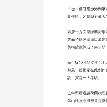
「從一個廢棄漁港到華
此停留，才是縣府最大
縣府一方面舉辦藝術季
方面持續改造海口港硬
美術館總算成了南下墾
每年從10月到次年4
颱風，藝術家在此創作
說，實是一大考驗。
去年縣府邀請荷蘭物理
落山風強勁風勢還是讓