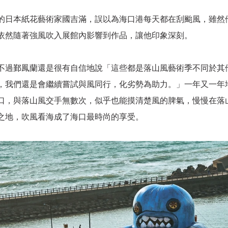
的日本紙花藝術家國吉滿，誤以為海口港每天都在刮颱風，雖然
依然隨著強風吹入展館內影響到作品，讓他印象深刻。
不過鄞鳳蘭還是很有自信地說「這些都是落山風藝術季不同於其
，我們還是會繼續嘗試與風同行，化劣勢為助力。」一年又一年
口，與落山風交手無數次，似乎也能摸清楚風的脾氣，慢慢在落
之地，吹風看海成了海口最時尚的享受。