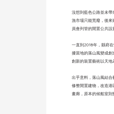
沒想到藍色公路並未帶
漁市場只能荒廢，後來
員會列管的閒置公共設
一直到2018年，縣
擾當地的落山風變成創
創新的裝置藝術以天地
出乎意料，落山風結合
修整閒置建物，改造港
畫廊，原本的候船室則