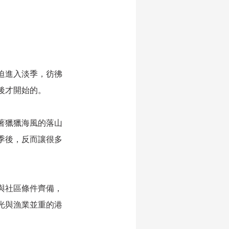
迫進入淡季，彷彿
後才開始的。
著獵獵海風的落山
季後，反而讓很多
與社區條件齊備，
光與漁業並重的港