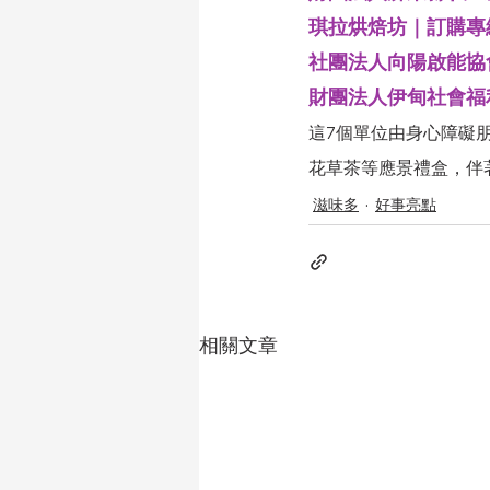
琪拉烘焙坊｜訂購專線：
社團法人向陽啟能協會｜
財團法人伊甸社會福利基
這7個單位由身心障礙
花草茶等應景禮盒，伴
滋味多
好事亮點
相關文章