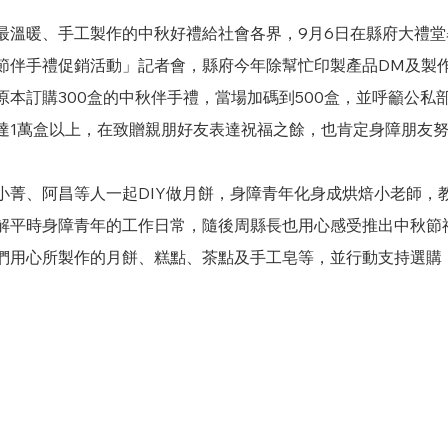
最溫暖、手工製作的中秋好禮給社會各界，9月6日在縣府大禮
節伴手禮促銷活動」記者會，縣府今年除幫忙印製產品DM及製
原本訂購300盒的中秋伴手禮，當場加碼到500盒，並呼籲公私
達1萬盒以上，在致贈親朋好友表達祝福之餘，也肯定身障朋友
小菁、阿昌等人一起DIY做月餅，身障青年化身成烘焙小老師，
解平時身障青年的工作日常，隨後周縣長
也用心感受推出中秋節
們用心所製作的月餅、糕點、茶點及手工皂等，並行動支持選購