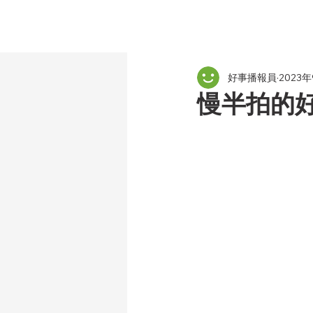
好事播報員
2023
慢半拍的