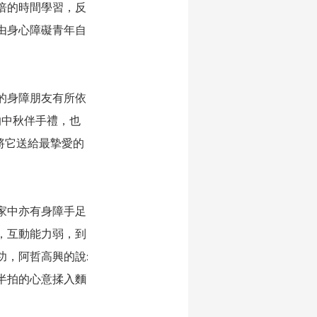
倍的時間學習，反
由身心障礙青年自
的身障朋友有所依
的中秋伴手禮，也
將它送給最摯愛的
家中亦有身障手足
，互動能力弱，到
，阿哲高興的說:
半拍的心意揉入麵