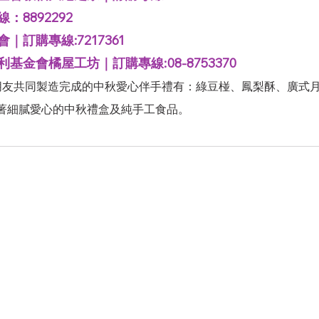
8892292
訂購專線:7217361
金會橘屋工坊｜訂購專線:08-8753370
朋友共同製造完成的中秋愛心伴手禮有：綠豆椪、鳳梨酥、廣式
著細膩愛心的中秋禮盒及純手工食品。