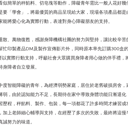
看似簡單的秤餡料、切皂塊等動作，障礙青年需比一般人花好幾
是要「學會」，將最優質的商品呈現給大家，
現場各項產品都是
家能將愛心化為實際行動，表達對身心障礙朋友的支持。
退散、萬物復甦，感謝
身障機構社團的努力與堅持，讓比較辛苦
幫忙印製產品DM及製作宣傳影片外，同時原本率先訂購300盒
是要以實際行動支持，呼籲社會大眾購買身障者用心做的伴手禮，
持身障者自立發展。
中度智能障礙的青年，為經濟弱勢家庭，居住於老舊破損房舍，
薄弱，由於認知能力不足，長期待在家中導致身體功能日漸退化
習歷程，秤餡料、製作、包裝，每一項都花了許多時間才練習成功
，加上老師細心輔導與支持，在經歷了多次的失敗，最終將這慢
真誠努力的味道。