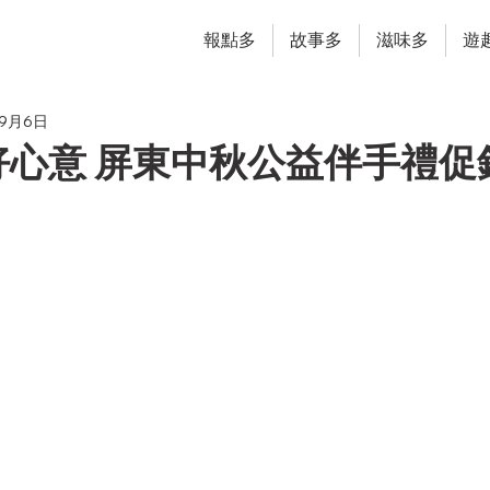
報點多
故事多
滋味多
遊
年9月6日
好心意 屏東中秋公益伴手禮促