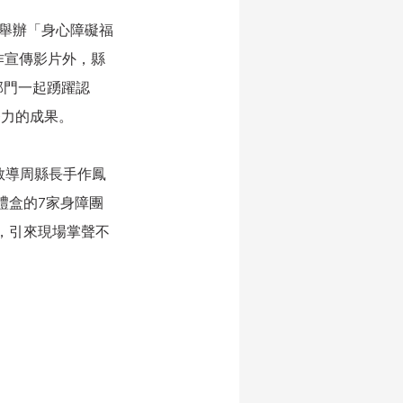
堂舉辦「身心障礙福
作宣傳影片外，縣
部門一起踴躍認
努力的成果。
教導周縣長手作鳳
禮盒的7家身障團
，引來現場掌聲不