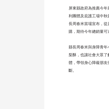
屏東縣政府為推薦今年
利團體及庇護工場中秋
長周春米當場宣布，從
購，期待今年總銷量可
縣長周春米與身障青年
梨酥，也讓社會大眾了
體，帶領身心障礙朋友
斷。