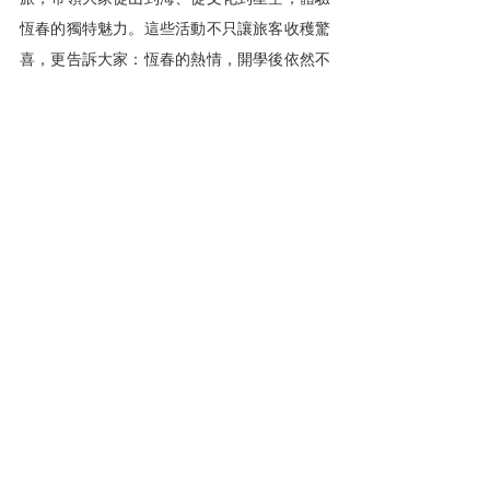
恆春的獨特魅力。這些活動不只讓旅客收穫驚
喜，更告訴大家：恆春的熱情，開學後依然不
減，依舊讓人心動。
報點多
好事亮點
查看全部
相關文章