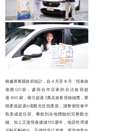
根據屏東縣政府統計，自 4 月至 8 月「恆春旅
遊購GO節」參與合作店家的合法旅宿超
過 400 家，吸引超過 2萬名旅客登錄抽獎，累
積產值超過6億觀光住宿產值，讓整個恆春半
島形成從住宿、餐飲到在地體驗的完整觀光
鏈。加上正值恆春建城150週年，地區性周邊
活動不斷推出，不僅提升訂房率，更讓遊客在