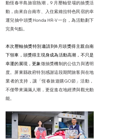
動恆春半島旅宿熱潮，9 月壓軸登場的抽獎活
動，由來自台南市、入住索維拉特色民宿的幸
運兒抽中頭獎Honda HR-V一台，為活動劃下
完美句點。
本次壓軸抽獎特別邀請到8月頭獎得主親自南
下領車，頭獎得主現身成為活動高潮，不只是
幸運的展現，更象
徵抽獎機制的公信力與透明
度。屏東縣政府特別感謝這段期間旅客與在地
業者的支持，讓「恆春旅遊購GO節」活動，
不僅帶來滿滿人潮，更促進在地經濟與觀光動
能。