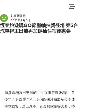
好事播報員
2025年9月5日
恆春旅遊購GO節壓軸抽獎登場 第5台
汽車得主出爐再加碼抽住宿優惠券
由屏東縣政府主辦的「恆春旅遊購GO節」自
今年 4 月啟動至今，連續5個月抽出多位幸運
得獎旅客，送出汽車、黃金與家電等大獎，帶