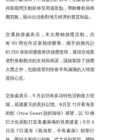
停留期間主動延伸至周邊景點，帶動餐飲與商
圈買氣，顯示出活動對地方經濟的實質助益。
交通旅遊處表示，本次壓軸抽獎活動，共
有 90 間合作店家熱情響應，攜手捐贈共計
約 250 張旅宿優惠券供抽獎使用，展現在地業
者對推動觀光的支持與承諾，讓旅客除了抽獎
大獎之外，也能感受到恆春半島滿滿的人情溫
度與心意。
交旅處表示，9 月起仍有多項特色活動接力登
場，延續夏天的美好記憶。8月至 11月看海美
術館《How Sweet 甜的滋味》展覽，以 10 種
巨大化甜點打造童趣滿滿的視覺盛宴；9月 6
日至 7日還有《風域祭．半島遍路》朝聖行
旅，帶領大家從山到海、從文化到星空，體驗