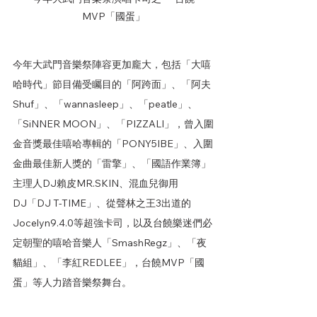
MVP「國蛋」
今年大武門音樂祭陣容更加龐大，包括「大嘻
哈時代」節目備受矚目的「阿跨面」、「阿夫
Shuf」、「wannasleep」、「peatle」、
「SiNNER MOON」、「PIZZALI」，曾入圍
金音獎最佳嘻哈專輯的「PONY5IBE」、入圍
金曲最佳新人獎的「雷擎」、「國語作業簿」
主理人DJ賴皮MR.SKIN、混血兒御用
DJ「DJ T-TIME」、從聲林之王3出道的
Jocelyn9.4.0等超強卡司，以及台饒樂迷們必
定朝聖的嘻哈音樂人「SmashRegz」、「夜
貓組」、「李紅REDLEE」，台饒MVP「國
蛋」等人力踏音樂祭舞台。