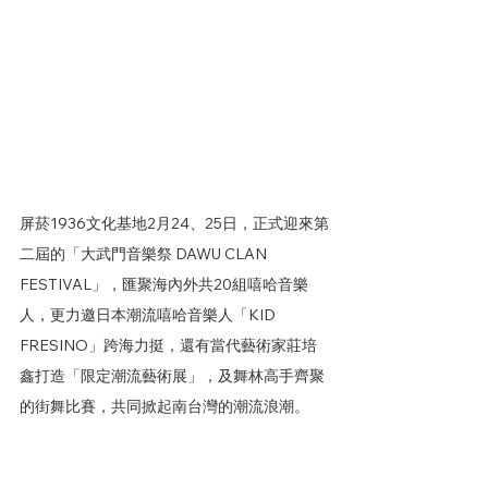
屏菸1936文化基地2月24、25日，正式迎來第
二屆的「大武門音樂祭 DAWU CLAN 
FESTIVAL」，匯聚海內外共20組嘻哈音樂
人，更力邀日本潮流嘻哈音樂人「KID 
FRESINO」跨海力挺，還有當代藝術家莊培
鑫打造「限定潮流藝術展」，及舞林高手齊聚
的街舞比賽，共同掀起南台灣的潮流浪潮。