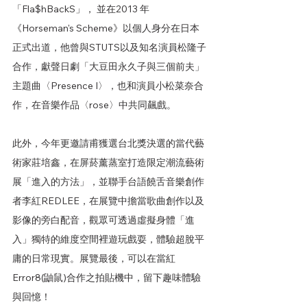
「Fla$hBackS」， 並在2013 年
《Horseman's Scheme》以個人身分在日本
正式出道，他曾與STUTS以及知名演員松隆子
合作，獻聲日劇「大豆田永久子與三個前夫」
主題曲〈Presence I〉，也和演員小松菜奈合
作，在音樂作品〈rose〉中共同飆戲。
此外，今年更邀請甫獲選台北獎決選的當代藝
術家莊培鑫，在屏菸薰蒸室打造限定潮流藝術
展「進入的方法」，並聯手台語饒舌音樂創作
者李紅REDLEE，在展覽中擔當歌曲創作以及
影像的旁白配音，觀眾可透過虛擬身體「進
入」獨特的維度空間裡遊玩戲耍，體驗超脫平
庸的日常現實。展覽最後，可以在當紅
Error8(鼬鼠)合作之拍貼機中，留下趣味體驗
與回憶！