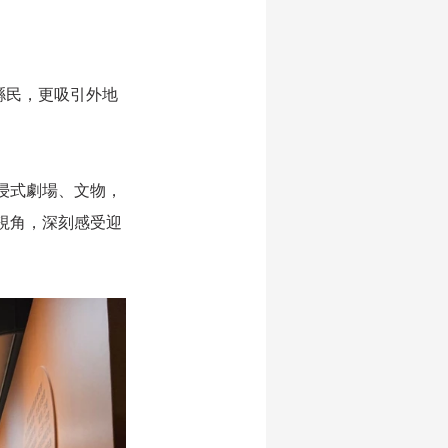
縣民，更吸引外地
浸式劇場、文物，
視角，深刻感受迎