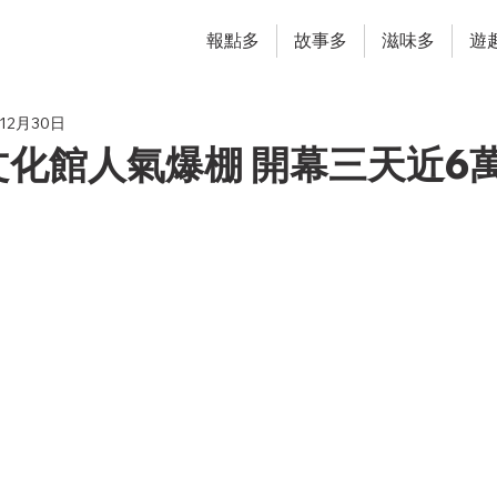
報點多
故事多
滋味多
遊
年12月30日
化館人氣爆棚 開幕三天近6