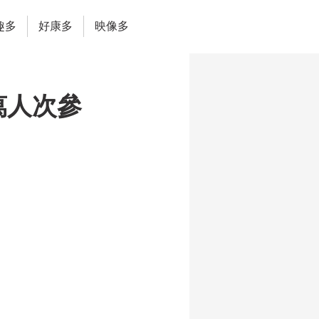
趣多
好康多
映像多
萬人次參