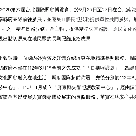
AIPEI 2025第六屆台北國際照顧博覽會」於9月25日至27日在台北
率縣府團隊前往參展，
並邀集11個長照服務提供單位共同參與。
方向之「精準長照服務」為主軸，提供精準
失智照護、原民文化
現出貼切屏東在地民眾的長期照顧服務成果。
上致詞時，向國內外貴賓及媒體介紹屏東在地精準長照服務。周
縣政府不僅在112年3月率全國之先成立了「長期照護處」，為讓
文化照顧融入在地生活，縣府團隊超前佈署，先後分別於112年8
發中心」、113年4月成立「屏東縣失智照護教研中心」，經由
實證為基礎發展與實踐專屬於屏東的長照服務，落實在地安心共