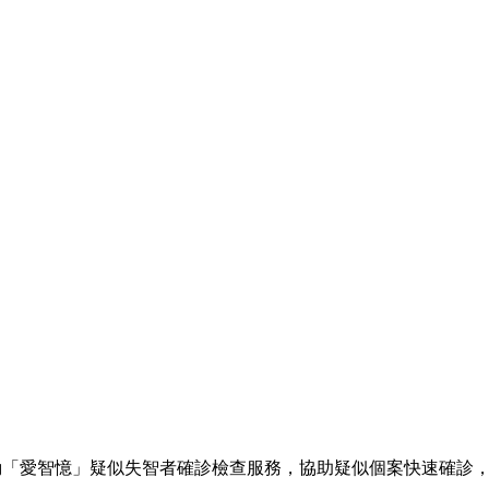
府推動「愛智憶」疑似失智者確診檢查服務，協助疑似個案快速確診