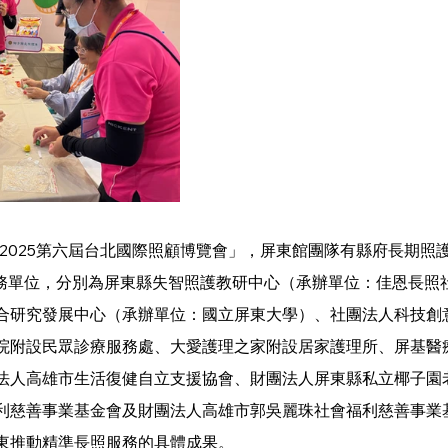
TAIPEI 2025第六屆台北國際照顧博覽會」，屏東館團隊有縣府長期
服務單位，分別為屏東縣失智照護教研中心（承辦單位：佳恩長照
合研究發展中心（承辦單位：國立屏東大學）、社團法人科技創
院附設民眾診療服務處、大愛護理之家附設居家護理所、屏基醫
法人高雄市生活復健自立支援協會、財團法人屏東縣私立椰子園
利慈善事業基金會及財團法人高雄市郭吳麗珠社會福利慈善事業
東推動精準長照服務的具體成果。