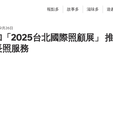
報點多
故事多
滋味多
遊
年9月26日
「2025台北國際照顧展」 
長照服務