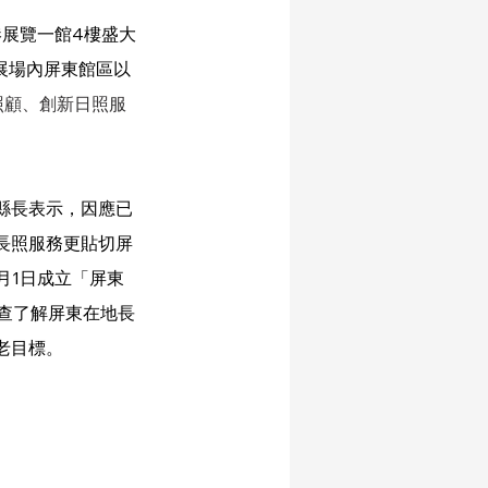
南港展覽一館4樓盛大
展場內屏東館區以
照顧、創新日照服
縣長表示，因應已
長照服務更貼切屏
月1日成立「屏東
調查了解屏東在地長
老目標。