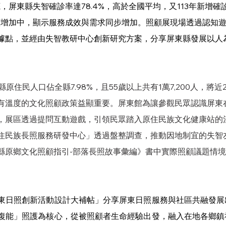
底，屏東縣失智確診率達78.4%，高於全國平均，又113年新增
年持續增加中，顯示服務成效與需求同步增加。照顧展現場透過認知
據點，並經由失智教研中心創新研究方案，分享屏東縣發展以人
縣原住民人口佔全縣7.98%，且55歲以上共有1萬7,200人，將近2
有溫度的文化照顧政策益顯重要。屏東館為讓參觀民眾認識屏東
，展區透過提問互動遊戲，引領民眾踏入原住民族文化健康站的
住民族長照服務研發中心」透過盤整調查，推動因地制宜的失智
縣原鄉文化照顧指引-部落長照故事彙編》書中實際照顧議題情
東日照創新活動設計大補帖」分享屏東日照服務與社區共融發展
復能」照護為核心，從被照顧者生命經驗出發，融入在地各鄉鎮