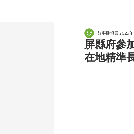
好事播報員
2025
屏縣府參加
在地精準