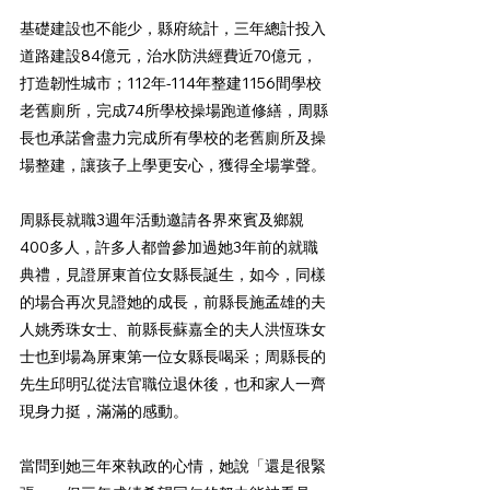
基礎建設也不能少，縣府統計，三年總計投入
道路建設84億元，治水防洪經費近70億元，
打造韌性城市；112年-114年整建1156間學校
老舊廁所，完成74所學校操場跑道修繕，周縣
長也承諾會盡力完成所有學校的老舊廁所及操
場整建，讓孩子上學更安心，獲得全場掌聲。
周縣長就職3週年活動邀請各界來賓及鄉親
400多人，許多人都曾參加過她3年前的就職
典禮，見證屏東首位女縣長誕生，如今，同樣
的場合再次見證她的成長，前縣長施孟雄的夫
人姚秀珠女士、前縣長蘇嘉全的夫人洪恆珠女
士也到場為屏東第一位女縣長喝采；周縣長的
先生邱明弘從法官職位退休後，也和家人一齊
現身力挺，滿滿的感動。
當問到她三年來執政的心情，她說「還是很緊