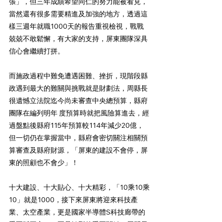
張」，但三年成績希望同仁的努力能被看見，
當然還有很多需要精進及加強的地方，透過這
樣三週年就職1000天的報告重視檢視，戰戰
兢兢不敢鬆懈，有大家的支持，屏東團隊深具
信心會繼續打拼。
而施政過程中難免遭遇困難、挫折，現階段縣
政遇到最大的難關與挑戰就是財劃法，周縣長
很遺憾立法院迄今尚未審查中央總預算，縣府
團隊在編列明年 度預算時就把風險算進去，經
過盤點後縣府115年預算較114年減少20億，
但一切仍在掌握當中，縣府會密切關注相關預
算審查及縣府財源，「屏東的建設不會停，屏
東的照顧也不會少」！
十大建設、十大貼心、十大精彩，「10乘10乘
10」就是1000，接下來屏東將迎來科技產
業、太空產業，更是國家半導體S科技廊帶的