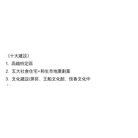
《十大建設》
1.   高鐵特定區
2.   五大社會住宅+和生市地重劃案
3.   文化建設(屏菸、王船文化館、恆春文化中
心)
4.   觀光建設(出火風景區+南北雙星+旅遊資訊
站)
5.   三大圖書館（客家總圖、屏北旗艦圖書
館、潮青圖書館）
6.   新建運動場館
7.   學校廁所操場改善更新