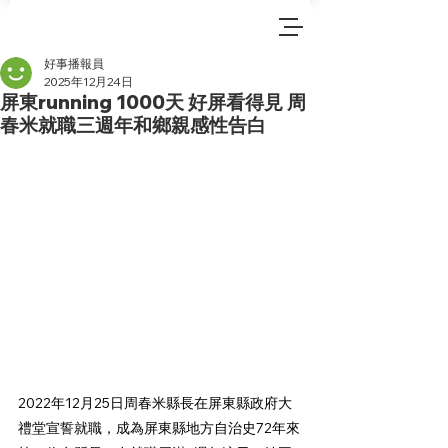
好事播報員
2025年12月24日
屏東running 1000天 好屏看得見 周
春米就職三週年和鄉親感性告白
2022年12月25日周春米縣長在屏東縣政府大
禮堂宣誓就職，成為屏東縣地方自治史72年來