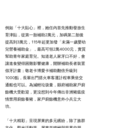
例如「十大貼心」裡，她任內首先推動發放生
育津貼，從第一胎補助2萬元，加碼第二胎後
提高到3萬元，115年起更加發「未滿一歲嬰幼
兒營養補助金」，最高可領2萬4000元，實質
幫助青年家庭育兒。知道老人家牙口不好，會
讓進食變得困難影響健康，開辦補助長者裝置
假牙計畫；敬老卡博愛卡補助翻倍升級到
1000點，長輩出門搭火車客運計程車乘坐交
通船也可以。為減輕垃圾量，縣府補助家戶廚
餘機大受歡迎，更沒想到今年傳出非洲豬瘟疫
情禁用廚餘養豬，家戶廚餘機意外小兵立大
功。
「十大精彩」呈現屏東的多元繽紛，除了族群
文化、觀光活動等，屏東並積極與世界交朋