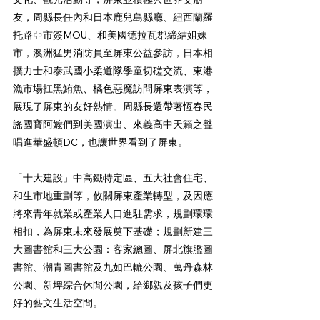
友，周縣長任內和日本鹿兒島縣廳、紐西蘭羅
托路亞市簽MOU、和美國德拉瓦郡締結姐妹
市，澳洲猛男消防員至屏東公益參訪，日本相
撲力士和泰武國小柔道隊學童切磋交流、東港
漁市場扛黑鮪魚、橘色惡魔訪問屏東表演等，
展現了屏東的友好熱情。周縣長還帶著恆春民
謠國寶阿嬤們到美國演出、來義高中天籟之聲
唱進華盛頓DC，也讓世界看到了屏東。
「十大建設」中高鐵特定區、五大社會住宅、
和生市地重劃等，攸關屏東產業轉型，及因應
將來青年就業或產業人口進駐需求，規劃環環
相扣，為屏東未來發展奠下基礎；規劃新建三
大圖書館和三大公園：客家總圖、屏北旗艦圖
書館、潮青圖書館及九如巴轆公園、萬丹森林
公園、新埤綜合休閒公園，給鄉親及孩子們更
好的藝文生活空間。