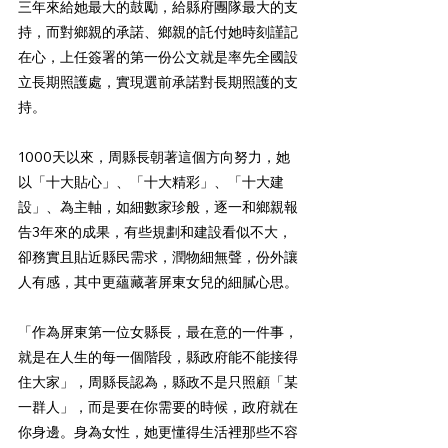
三年來給她最大的鼓勵，給縣府團隊最大的支
持，而對鄉親的承諾、鄉親的託付她時刻謹記
在心，上任簽署的第一份公文就是率先全國設
立長期照護處，實現選前承諾對長期照護的支
持。
1000天以來，周縣長朝著這個方向努力，她
以「十大貼心」、「十大精彩」、「十大建
設」、為主軸，如細數家珍般，逐一和鄉親報
告3年來的成果，有些規劃和建設看似不大，
卻務實且貼近縣民需求，潤物細無聲，份外讓
人有感，其中更蘊藏著屏東女兒的細膩心思。
「作為屏東第一位女縣長，最在意的一件事，
就是在人生的每一個階段，縣政府能不能接得
住大家」，周縣長認為，縣政不是只照顧「某
一群人」，而是要在你需要的時候，政府就在
你身邊。身為女性，她更懂得生活裡那些不容