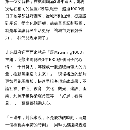
第一位女縣長；在就職屆滿3週年這天，她再
次站在相同的位置和鄉親報告，超過1000個
日子她帶領縣府團隊，從城市到山海、從建設
到產業、從文化到照顧，兢兢業業擘劃藍圖，
就是希望讓縣民生活更好，讓城市更有競爭
力，「我們兌現承諾了」！
走進縣府迎面而來就是「屏東running1000」
主題，突顯出周縣長3年1000多個日子的心
情：「千日努力，淬鍊成一股溫暖而強大的力
量，推動屏東迎向未來！」；現場播放的影片
更如同跑馬燈般，快速呈現各項施政成果，不
論社福、長照、教育、文化、觀光、建設、產
業、到屏東獲得榮耀肯定等，「好屏，看得
見」，一幕幕都觸動人心。
「三週年，對我來說，不是慶功的時刻，而是
一個檢視與承諾的時刻」，周縣長感謝鄉親這