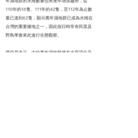
年濕地群的水雉數量也有逐年增加趨勢，從
110年的16隻、111年的42隻，至112年為止數
量已達到62隻，顯示萬年濕地群已成為水雉在
台灣的重要棲地之一，因此假日時常有民眾及
野鳥學會來此進行生態觀察。
環保局表示，由於萬年濕地群擁有水質淨化及
生態復育之環境教育意義，因此特別將萬年濕
地群中面積最大的海豐濕地申請認證為環境教
育場所，此外，串聯萬年濕地群的崇蘭舊圳開
闢歷史還能追朔到200多年前的清朝時期，是
屏東農業經濟發展重要的歷史人文資源，現在
也是串連萬年濕地群的唯一水道。因此，萬年
濕地群也是國內獨特同時具備水質淨化、生態
復育、環境教育及文化保存意義的濕地，屏東
環保局也結合濕地周圍的社區、環保志工夥伴