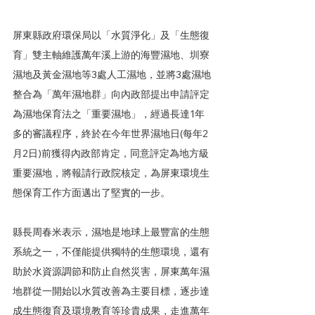
屏東縣政府環保局以「水質淨化」及「生態復
育」雙主軸維護萬年溪上游的海豐濕地、圳寮
濕地及黃金濕地等3處人工濕地，並將3處濕地
整合為「萬年濕地群」向內政部提出申請評定
為濕地保育法之「重要濕地」，經過長達1年
多的審議程序，終於在今年世界濕地日(每年2
月2日)前獲得內政部肯定，同意評定為地方級
重要濕地，將報請行政院核定，為屏東環境生
態保育工作方面邁出了堅實的一步。
縣長周春米表示，濕地是地球上最豐富的生態
系統之一，不僅能提供獨特的生態環境，還有
助於水資源調節和防止自然災害，屏東萬年濕
地群從一開始以水質改善為主要目標，逐步達
成生態復育及環境教育等珍貴成果，走進萬年