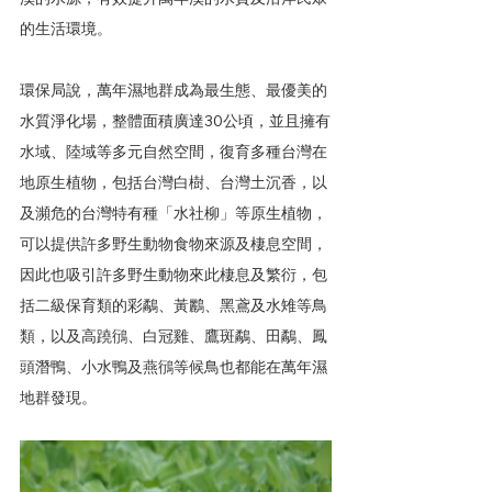
的生活環境。
環保局說，萬年濕地群成為最生態、最優美的
水質淨化場，整體面積廣達30公頃，並且擁有
水域、陸域等多元自然空間，復育多種台灣在
地原生植物，包括台灣白樹、台灣土沉香，以
及瀕危的台灣特有種「水社柳」等原生植物，
可以提供許多野生動物食物來源及棲息空間，
因此也吸引許多野生動物來此棲息及繁衍，包
括二級保育類的彩鷸、黃鸝、黑鳶及水雉等鳥
類，以及高蹺鴴、白冠雞、鷹斑鷸、田鷸、鳳
頭潛鴨、小水鴨及燕鴴等候鳥也都能在萬年濕
地群發現。