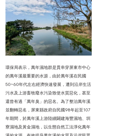
環保局表示，萬年濕地群是貫串穿屏東市中心
的萬年溪最重要的水源，由於萬年溪在民國
50~60年代左右經濟快速發展，遭到沿岸生活
污水及上游畜牧廢水污染致使水質惡化，甚至
還曾有過「萬年臭」的惡名。為了整治萬年溪
並翻轉惡名，屏東縣政府自民國98年起至107
年期間，於萬年溪上游陸續闢建海豐濕地、圳
寮濕地及黃金濕地，以生態自然工法淨化萬年
溪的水源，有效提升萬年溪的水質及沿岸民眾