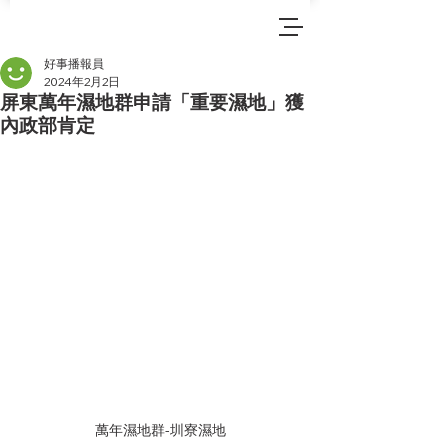
好事播報員
2024年2月2日
屏東萬年濕地群申請「重要濕地」獲
內政部肯定
萬年濕地群-圳寮濕地